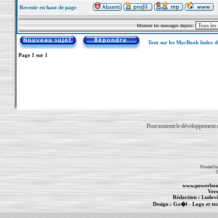
Revenir en haut de page
Montrer les messages depuis:
Tout sur les MacBook Index 
Page
1
sur
1
Pour soutenir le développement du
Powered b
T
www.powerboo
Vers
Rédaction :
Ludovi
Design :
Ga�l
- Logo et te
Informations :
PowerBook
-
MacBook Pro
-
i