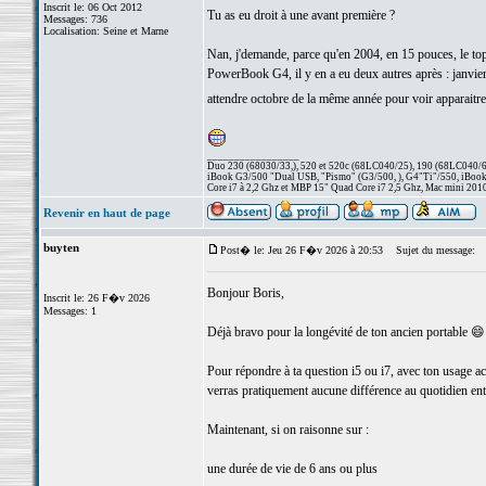
Inscrit le: 06 Oct 2012
Tu as eu droit à une avant première ?
Messages: 736
Localisation: Seine et Marne
Nan, j'demande, parce qu'en 2004, en 15 pouces, le top
PowerBook G4, il y en a eu deux autres après : janvier 
attendre octobre de la même année pour voir apparai
_________________
Duo 230 (68030/33,), 520 et 520c (68LC040/25), 190 (68LC040/66/
iBook G3/500 "Dual USB, "Pismo" (G3/500, ), G4"Ti"/550, iBook
Core i7 à 2,2 Ghz et MBP 15" Quad Core i7 2,5 Ghz, Mac mini 201
Revenir en haut de page
buyten
Post� le: Jeu 26 F�v 2026 à 20:53
Sujet du message:
Bonjour Boris,
Inscrit le: 26 F�v 2026
Messages: 1
Déjà bravo pour la longévité de ton ancien portable 😄 
Pour répondre à ta question i5 ou i7, avec ton usage act
verras pratiquement aucune différence au quotidien ent
Maintenant, si on raisonne sur :
une durée de vie de 6 ans ou plus