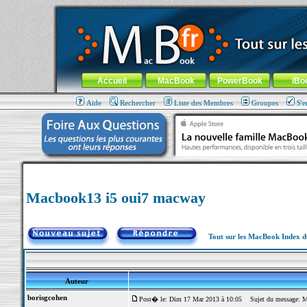
MacBook-fr.com : 100% Apple... 100% nomade !
Aller au contenu
-
Aller au menu général
-
Aller au menu de la
Menu général
Accueil
MacBook
PowerBook
iBo
Aide
Rechercher
Liste des Membres
Groupes
S'e
Macbook13 i5 oui7 macway
Tout sur les MacBook Index 
Auteur
borisgcohen
Post� le: Dim 17 Mar 2013 à 10:05
Sujet du message: M