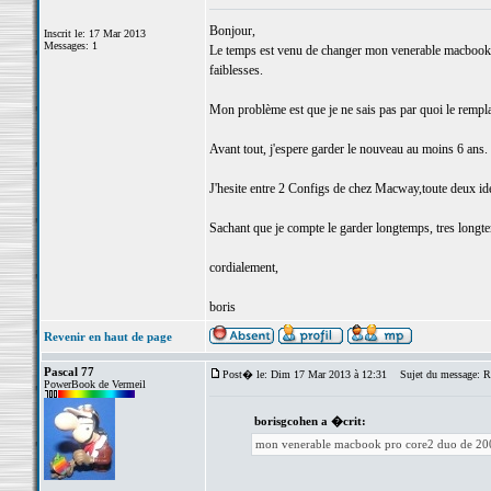
Bonjour,
Inscrit le: 17 Mar 2013
Messages: 1
Le temps est venu de changer mon venerable macbook p
faiblesses.
Mon problème est que je ne sais pas par quoi le rempla
Avant tout, j'espere garder le nouveau au moins 6 ans.
J'hesite entre 2 Configs de chez Macway,toute deux id
Sachant que je compte le garder longtemps, tres longtem
cordialement,
boris
Revenir en haut de page
Pascal 77
Post� le: Dim 17 Mar 2013 à 12:31
Sujet du message: R
PowerBook de Vermeil
borisgcohen a �crit:
mon venerable macbook pro core2 duo de 20