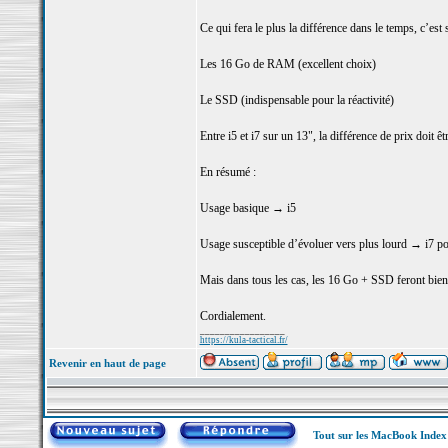
Ce qui fera le plus la différence dans le temps, c’est s
Les 16 Go de RAM (excellent choix)
Le SSD (indispensable pour la réactivité)
Entre i5 et i7 sur un 13", la différence de prix doit êt
En résumé :
Usage basique → i5
Usage susceptible d’évoluer vers plus lourd → i7 pour
Mais dans tous les cas, les 16 Go + SSD feront bien 
Cordialement.
_________________
https://kula-tactical.fr/
Revenir en haut de page
Tout sur les MacBook Inde