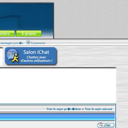
ssiers
À propos
s messages priv�s
Connexion
Voir le sujet pr�c�dent
::
Voir le sujet suivant