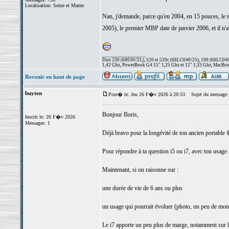
Localisation: Seine et Marne
Nan, j'demande, parce qu'en 2004, en 15 pouces, le t
2005), le premier MBP date de janvier 2006, et il n
_________________
Duo 230 (68030/33,), 520 et 520c (68LC040/25), 190 (68LC040/
1,42 Ghz, PowerBook G4 15" 1,25 Ghz et 12" 1,33 Ghz, MacBook
Revenir en haut de page
buyten
Post� le: Jeu 26 F�v 2026 à 20:53
Sujet du message:
Bonjour Boris,
Inscrit le: 26 F�v 2026
Messages: 1
Déjà bravo pour la longévité de ton ancien portable 
Pour répondre à ta question i5 ou i7, avec ton usage a
Maintenant, si on raisonne sur :
une durée de vie de 6 ans ou plus
un usage qui pourrait évoluer (photo, un peu de monta
Le i7 apporte un peu plus de marge, notamment sur le m