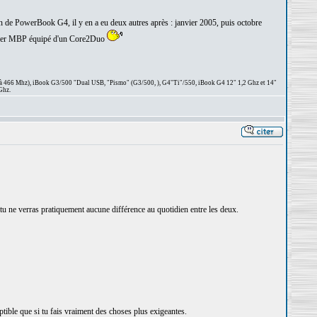
n de PowerBook G4, il y en a eu deux autres après : janvier 2005, puis octobre
premier MBP équipé d'un Core2Duo
 à 466 Mhz), iBook G3/500 "Dual USB, "Pismo" (G3/500, ), G4"Ti"/550, iBook G4 12" 1,2 Ghz et 14"
Ghz.
, tu ne verras pratiquement aucune différence au quotidien entre les deux.
ptible que si tu fais vraiment des choses plus exigeantes.