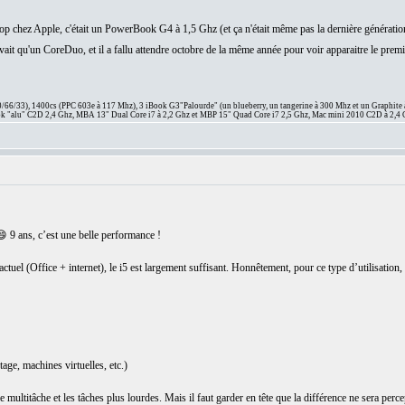
op chez Apple, c'était un PowerBook G4 à 1,5 Ghz (et ça n'était même pas la dernière génératio
'avait qu'un CoreDuo, et il a fallu attendre octobre de la même année pour voir apparaitre le 
66/33), 1400cs (PPC 603e à 117 Mhz), 3 iBook G3"Palourde" (un blueberry, un tangerine à 300 Mhz et un Graphite
 "alu" C2D 2,4 Ghz, MBA 13" Dual Core i7 à 2,2 Ghz et MBP 15" Quad Core i7 2,5 Ghz, Mac mini 2010 C2D à 2,4 
 9 ans, c’est une belle performance !
ctuel (Office + internet), le i5 est largement suffisant. Honnêtement, pour ce type d’utilisation
ge, machines virtuelles, etc.)
ultitâche et les tâches plus lourdes. Mais il faut garder en tête que la différence ne sera perce