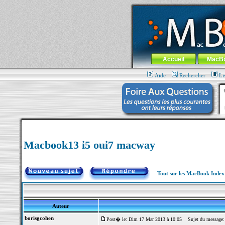
MacBook-fr.com : 100% Apple... 100% nom
Aller au contenu
-
Aller au menu 
Menu général
Accueil
MacB
Aide
Rechercher
Li
Macbook13 i5 oui7 macway
Tout sur les MacBook Inde
Auteur
borisgcohen
Post� le: Dim 17 Mar 2013 à 10:05
Sujet du message: