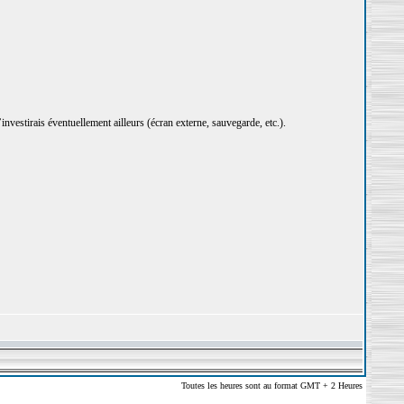
j’investirais éventuellement ailleurs (écran externe, sauvegarde, etc.).
Toutes les heures sont au format GMT + 2 Heures