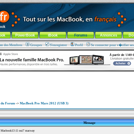
ade !
général
-
Aller au menu de la rubrique
ook
PowerBook
iBook
Forums
Annonces
Do
ste des Membres
Groupes
S'enregistrer
Profil
Se connecter pour v�rifier se
x du Forum
->
MacBook Pro Mars 2012 (USB 3)
Message
 Macbook13 i5 oui7 macway