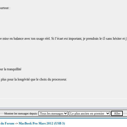
urtout :
re mise en balance avec ton usage réel. Si l’écart est important, je prendrais le i5 sans hésiter et 
 la tranquillité
plus pour la longévité que le choix du processeur.
Montrer les messages depuis:
x du Forum
->
MacBook Pro Mars 2012 (USB 3)