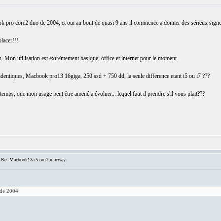
pro core2 duo de 2004, et oui au bout de quasi 9 ans il commence a donner des sérieux signes
lacer!!!
. Mon utilisation est extrêmement basique, office et internet pour le moment.
dentiques, Macbook pro13 16giga, 250 ssd + 750 dd, la seule difference etant i5 ou i7 ???
emps, que mon usage peut être amené a évoluer... lequel faut il prendre s'il vous plait???
 Re: Macbook13 i5 oui7 macway
de 2004