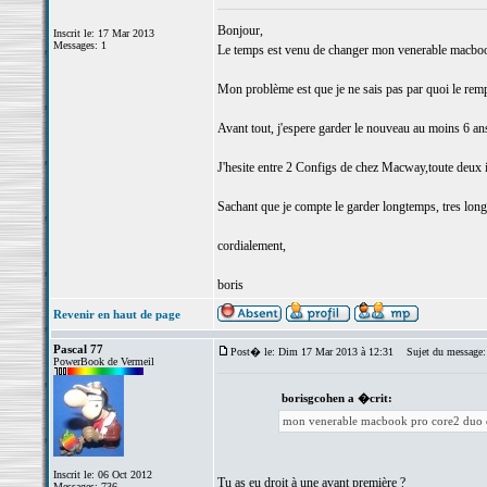
Bonjour,
Inscrit le: 17 Mar 2013
Messages: 1
Le temps est venu de changer mon venerable macbook 
Mon problème est que je ne sais pas par quoi le remp
Avant tout, j'espere garder le nouveau au moins 6 ans
J'hesite entre 2 Configs de chez Macway,toute deux i
Sachant que je compte le garder longtemps, tres longt
cordialement,
boris
Revenir en haut de page
Pascal 77
Post� le: Dim 17 Mar 2013 à 12:31
Sujet du message:
PowerBook de Vermeil
borisgcohen a �crit:
mon venerable macbook pro core2 duo 
Inscrit le: 06 Oct 2012
Tu as eu droit à une avant première ?
Messages: 736