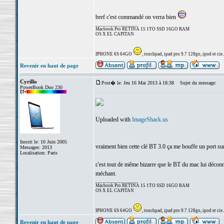
bref c'est commandé on verra bien
_________________
Macbook Pro RETINA 15 1TO SSD 16GO RAM
OS X EL CAPITAN
IPHONE 6S 64GO
, touchpad, ipad pro 9.7 128go, ipod et cie..
Revenir en haut de page
Cyrillo
Post� le: Jeu 16 Mai 2013 à 18:38
Sujet du message:
PowerBook Duo 230
Uploaded with
ImageShack.us
Inscrit le: 10 Juin 2005
vraiment bien cette clé BT 3.0 ça me bouffe un port su
Messages: 2013
Localisation: Paris
c'est tout de même bizarre que le BT du mac lui déconn
méchant.
_________________
Macbook Pro RETINA 15 1TO SSD 16GO RAM
OS X EL CAPITAN
IPHONE 6S 64GO
, touchpad, ipad pro 9.7 128go, ipod et cie..
Revenir en haut de page