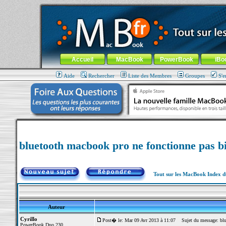
MacBook-fr.com : 100% Apple... 100% nomade !
Aller au contenu
-
Aller au menu général
-
Aller au menu de la
Menu général
Accueil
MacBook
PowerBook
iBo
Aide
Rechercher
Liste des Membres
Groupes
S'e
bluetooth macbook pro ne fonctionne pas b
Tout sur les MacBook Index 
Auteur
Cyrillo
Post� le: Mar 09 Avr 2013 à 11:07
Sujet du message: blue
PowerBook Duo 230