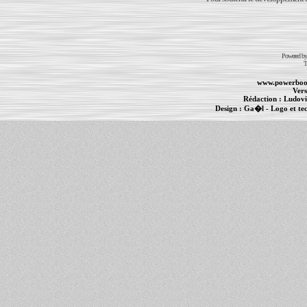
Powered b
T
www.powerboo
Vers
Rédaction :
Ludovi
Design :
Ga�l
- Logo et te
Informations :
PowerBook
-
MacBook Pro
-
i