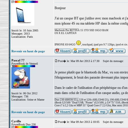
Bonjour
J'ai un casque BT que j'utilise avec mon macbook et j
mon iphone 4S ou ma tablette HP dans la même configur
_________________
Inscrit le: 10 Juin 2005
Macbook Pro RETINA 15 1TO SSD 16GO RAM
OS X EL CAPITAN
Messages: 2013
Localisation: Paris
IPHONE 6S 64GO
, touchpad, ipad pro 9.7 128go, ipod et cie..
Revenir en haut de page
Pascal 77
Post� le: Mar 09 Avr 2013 à 17:30
Sujet du message:
PowerBook de Vermeil
Je pense plutôt que le bluetooth du Mac, vu son environ
l'éloignement, le bruit des parasite devenant plus imp
Dans le cadre de l'utilisation d'un périphérique ou d'u
mais dans celui de l'utilisation d'un casque audio, ça d
Inscrit le: 06 Oct 2012
Messages: 736
_________________
Localisation: Seine et Marne
Duo 230 (68030/33,), 520 et 520c (68LC040/25), 190 (68LC040/66/
iBook G3/500 "Dual USB, "Pismo" (G3/500, ), G4"Ti"/550, iBook
Core i7 à 2,2 Ghz et MBP 15" Quad Core i7 2,5 Ghz, Mac mini 201
Revenir en haut de page
Cyrillo
Post� le: Mar 09 Avr 2013 à 18:05
Sujet du message:
PowerBook Duo 230