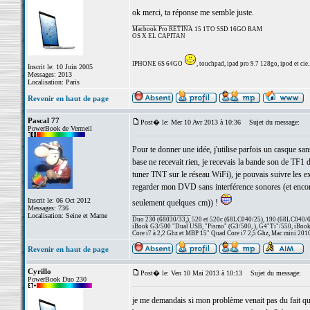
ok merci, ta réponse me semble juste.
_________________
Macbook Pro RETINA 15 1TO SSD 16GO RAM
OS X EL CAPITAN
IPHONE 6S 64GO
, touchpad, ipad pro 9.7 128go, ipod et cie..
Inscrit le: 10 Juin 2005
Messages: 2013
Localisation: Paris
Revenir en haut de page
Pascal 77
Post� le: Mer 10 Avr 2013 à 10:36
Sujet du message:
PowerBook de Vermeil
Pour te donner une idée, j'utilise parfois un casque san
base ne recevait rien, je recevais la bande son de TF1
tuner TNT sur le réseau WiFi), je pouvais suivre les e
regarder mon DVD sans interférence sonores (et encore, 
Inscrit le: 06 Oct 2012
seulement quelques cm)) !
Messages: 736
_________________
Localisation: Seine et Marne
Duo 230 (68030/33,), 520 et 520c (68LC040/25), 190 (68LC040/66/
iBook G3/500 "Dual USB, "Pismo" (G3/500, ), G4"Ti"/550, iBook
Core i7 à 2,2 Ghz et MBP 15" Quad Core i7 2,5 Ghz, Mac mini 201
Revenir en haut de page
Cyrillo
Post� le: Ven 10 Mai 2013 à 10:13
Sujet du message:
PowerBook Duo 230
je me demandais si mon problème venait pas du fait q