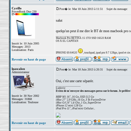
Cyrillo
Post� le: Mar 18 Juin 2013 à 11:51
Sujet du message:
PowerBook Duo 230
salut
quelqu'un peut il me dire le BT de mon macbook pro se
_________________
Macbook Pro RETINA 15 1TO SSD 16GO RAM
OS X EL CAPITAN
Inscrit le: 10 Juin 2005
Messages: 2013
Localisation: Paris
IPHONE 6S 64GO
, touchpad, ipad pro 9.7 128go, ipod et cie..
Revenir en haut de page
lpascalon
Post� le: Mar 18 Juin 2013 à 20:31
Sujet du message:
Administrateur
Oui, c'est une carte séparée.
_________________
Ludovic
Evitez de m'envoyer des messages perso sur le forum. Je préfère 
Inscrit le: 30 Nov 2002
MBP M1 16", 16 Go, SSD 512 Go
Messages: 31868
iMac 27" 2,9 GHz, 16 Go, 3 To FusionDrive
Localisation: Toulouse
iMac G4 24" 1,6 Ghz, 1 Go, SuperDrive
iPhone 12 mini 128 Go
iPad Pro 11", iPad mini Cellular...
Revenir en haut de page