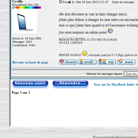
Cyrillo
Post� le: Mar 18 Juin 2013 à 21:47
Sujet du message:
PowerBook Duo 230
elle doit déconner je vais la faire changer merci.
j'étais plus frileux à changer la carte mère car ma ma
moi ce que j'aime bien quand tu tel l'assistance technique
j'en serai toujours au même point
_________________
Inscrit le: 10 Juin 2005
Macbook Pro RETINA 15 1TO SSD 16GO RAM
Messages: 2013
OS X EL CAPITAN
Localisation: Paris
IPHONE 6S 64GO
, touchpad, ipad pro 9.7 128go, ipod et cie..
Revenir en haut de page
Montrer les messages depuis:
Tout sur les MacBook Index 
Page
1
sur
1
Pour soutenir le développement du