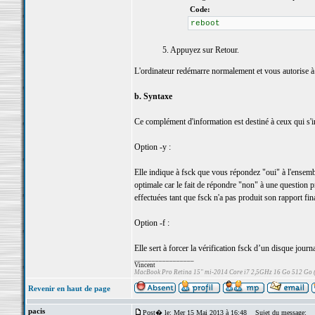
Code:
reboot
5. Appuyez sur Retour.
L'ordinateur redémarre normalement et vous autorise à
b. Syntaxe
Ce complément d'information est destiné à ceux qui s'
Option -y :
Elle indique à fsck que vous répondez "oui" à l'ensembl
optimale car le fait de répondre "non" à une question pr
effectuées tant que fsck n'a pas produit son rapport fina
Option -f :
Elle sert à forcer la vérification fsck d’un disque journa
_________________
Vincent
MacBook Pro Retina 15" mi-2014 Core i7 2,5GHz 16 Go 512 Go
Revenir en haut de page
pacis
Post� le: Mer 15 Mai 2013 à 16:48
Sujet du message: