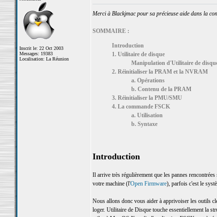
Merci à Blackjmac pour sa précieuse aide dans la cons
SOMMAIRE :
Introduction
Inscrit le: 22 Oct 2003
Messages: 19383
1. Utilitaire de disque
Localisation: La Réunion
Manipulation d'Utilitaire de disqu
2. Réinitialiser la PRAM et la NVRAM
a. Opérations
b. Contenu de la PRAM
3. Réinitialiser la PMU/SMU
4. La commande FSCK
a. Utilisation
b. Syntaxe
Introduction
Il arrive très régulièrement que les pannes rencontrées s
votre machine (l'
Open Firmware
), parfois c'est le sys
Nous allons donc vous aider à apprivoiser les outils c
loger. Utilitaire de Disque touche essentiellement la