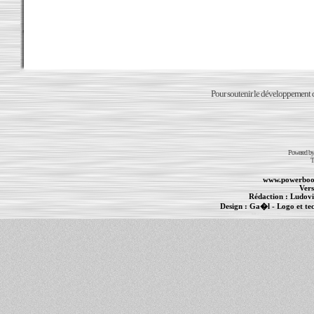
Pour soutenir le développement du
Powered b
T
www.powerboo
Vers
Rédaction :
Ludovi
Design :
Ga�l
- Logo et te
Informations :
PowerBook
-
MacBook Pro
-
i