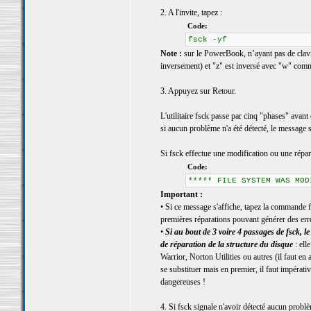
2. A l'invite, tapez :
Code:
fsck -yf
Note :
sur le PowerBook, n’ayant pas de clavier
inversement) et "z" est inversé avec "w" comm
3. Appuyez sur Retour.
L'utilitaire fsck passe par cinq "phases" avant 
si aucun problème n'a été détecté, le message
Si fsck effectue une modification ou une répar
Code:
***** FILE SYSTEM WAS MOD
Important :
• Si ce message s'affiche, tapez la commande fs
premières réparations pouvant générer des err
•
Si au bout de 3 voire 4 passages de fsck
de réparation de la structure du disque
: ell
Warrior, Norton Utilities ou autres (il faut en
se substituer mais en premier, il faut impérati
dangereuses !
4. Si fsck signale n'avoir détecté aucun problè