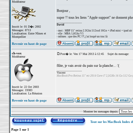
Modérateur
Bonjour ,
super !! tous les liens "Apple support" ne donnent plu
_________________
David
Inscrit le: 01 D�c 2002
Messages: 8713
- moi : MBP 15" retina 2.3Ghz 512ssd 16Go + iPad mini + ipad air
Localisation: Entre Nîmes et
- elle : MBA 1,6Ghz V1
Montpellier
- mômes : que des PC !?!, j'ai loupé un truc là
Revenir en haut de page
ch-vox
Post� le: Ven 17 Mai 2013 à 12:45
Sujet du message:
Modérateur
flûte, je vais avoir du pain sur la planche... :'(
_________________
Vincent
MacBook Pro Retina 15" mi-2014 Core i7 2,5GHz 16 Go 512 Go
Inscrit le: 22 Oct 2003
Messages: 19383
Localisation: La Réunion
Revenir en haut de page
Montrer les messages depuis:
Tout sur les MacBook Index 
Page
1
sur
1