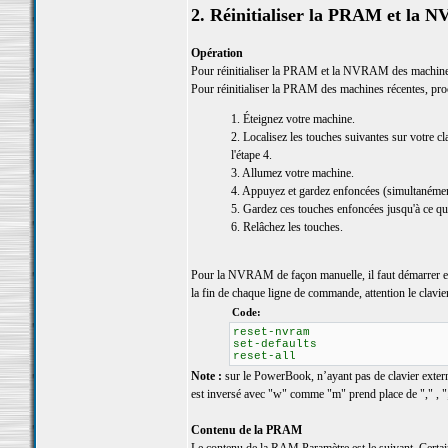
2. Réinitialiser la PRAM et la
Opération
Pour réinitialiser la PRAM et la NVRAM des machines
Pour réinitialiser la PRAM des machines récentes, pr
1. Éteignez votre machine.
2. Localisez les touches suivantes sur votre c
l'étape 4.
3. Allumez votre machine.
4. Appuyez et gardez enfoncées (simultanémen
5. Gardez ces touches enfoncées jusqu'à ce qu
6. Relâchez les touches.
Pour la NVRAM de façon manuelle, il faut démarrer 
la fin de chaque ligne de commande, attention le clav
Code:
reset-nvram
set-defaults
reset-all
Note :
sur le PowerBook, n’ayant pas de clavier externe,
est inversé avec "w" comme "m" prend place de "," , "
Contenu de la PRAM