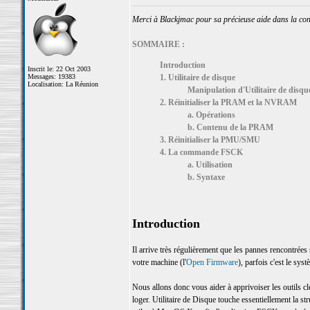
Merci à Blackjmac pour sa précieuse aide dans la cons
SOMMAIRE :
Introduction
Inscrit le: 22 Oct 2003
Messages: 19383
1. Utilitaire de disque
Localisation: La Réunion
Manipulation d'Utilitaire de disqu
2. Réinitialiser la PRAM et la NVRAM
a. Opérations
b. Contenu de la PRAM
3. Réinitialiser la PMU/SMU
4. La commande FSCK
a. Utilisation
b. Syntaxe
Introduction
Il arrive très régulièrement que les pannes rencontrées s
votre machine (l'
Open Firmware
), parfois c'est le sys
Nous allons donc vous aider à apprivoiser les outils c
loger. Utilitaire de Disque touche essentiellement la