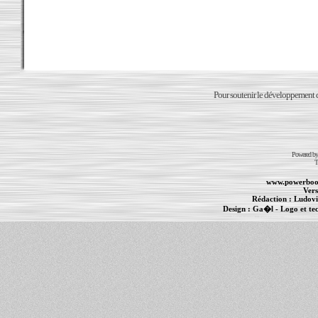
Pour soutenir le développement du
Powered b
T
www.powerboo
Vers
Rédaction :
Ludovi
Design :
Ga�l
- Logo et te
Informations :
PowerBook
-
MacBook Pro
-
i