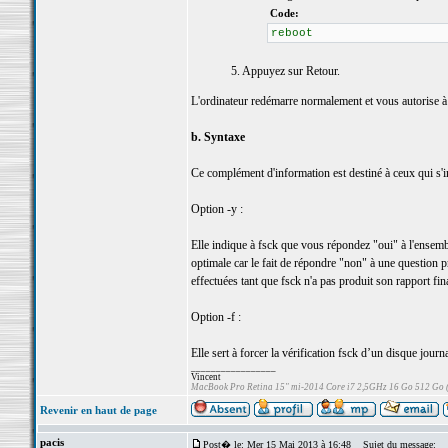
Code:
reboot
5. Appuyez sur Retour.
L'ordinateur redémarre normalement et vous autorise à
b. Syntaxe
Ce complément d'information est destiné à ceux qui s'
Option -y :
Elle indique à fsck que vous répondez "oui" à l'ensembl
optimale car le fait de répondre "non" à une question pr
effectuées tant que fsck n'a pas produit son rapport fina
Option -f :
Elle sert à forcer la vérification fsck d’un disque journa
_________________
Vincent
MacBook Pro Retina 15" mi-2014 Core i7 2,5GHz 16 Go 512 Go
Revenir en haut de page
pacis
Post� le: Mer 15 Mai 2013 à 16:48
Sujet du message: