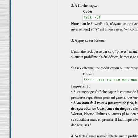
2. A l'invite, tapez :
Code:
fsck -yf
Note :
sur le PowerBook, n’ayant pas de clavier
inversement) et "z" est inversé avec "w" comm
3. Appuyez sur Retour.
L'utilitaire fsck passe par cinq "phases" avant 
si aucun problème n'a été détecté, le message
Si fsck effectue une modification ou une répar
Code:
***** FILE SYSTEM WAS MOD
Important :
• Si ce message s'affiche, tapez la commande fs
premières réparations pouvant générer des err
•
Si au bout de 3 voire 4 passages de fsck
de réparation de la structure du disque
: ell
Warrior, Norton Utilities ou autres (il faut en
se substituer mais en premier, il faut impérati
dangereuses !
4. Si fsck signale n'avoir détecté aucun problè