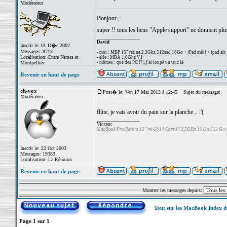
Modérateur
Bonjour ,
super !! tous les liens "Apple support" ne donnent plu
_________________
David
Inscrit le: 01 D�c 2002
Messages: 8713
- moi : MBP 15" retina 2.3Ghz 512ssd 16Go + iPad mini + ipad air
Localisation: Entre Nîmes et
- elle : MBA 1,6Ghz V1
Montpellier
- mômes : que des PC !?!, j'ai loupé un truc là
Revenir en haut de page
ch-vox
Post� le: Ven 17 Mai 2013 à 12:45
Sujet du message:
Modérateur
flûte, je vais avoir du pain sur la planche... :'(
_________________
Vincent
MacBook Pro Retina 15" mi-2014 Core i7 2,5GHz 16 Go 512 Go
Inscrit le: 22 Oct 2003
Messages: 19383
Localisation: La Réunion
Revenir en haut de page
Montrer les messages depuis:
Tout sur les MacBook Index 
Page
1
sur
1