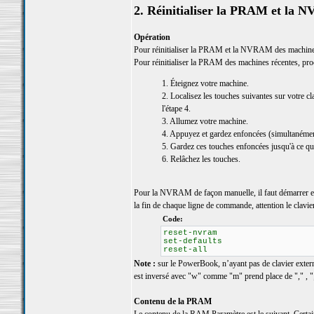
2. Réinitialiser la PRAM et la
Opération
Pour réinitialiser la PRAM et la NVRAM des machines
Pour réinitialiser la PRAM des machines récentes, pr
1. Éteignez votre machine.
2. Localisez les touches suivantes sur votre c
l'étape 4.
3. Allumez votre machine.
4. Appuyez et gardez enfoncées (simultanémen
5. Gardez ces touches enfoncées jusqu'à ce qu
6. Relâchez les touches.
Pour la NVRAM de façon manuelle, il faut démarrer 
la fin de chaque ligne de commande, attention le clav
Code:
reset-nvram
set-defaults
reset-all
Note :
sur le PowerBook, n’ayant pas de clavier externe,
est inversé avec "w" comme "m" prend place de "," , "
Contenu de la PRAM