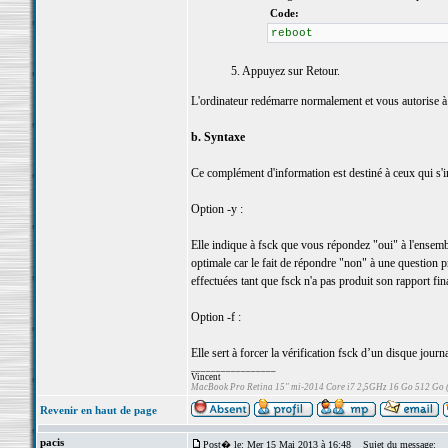
Code:
reboot
5. Appuyez sur Retour.
L'ordinateur redémarre normalement et vous autorise à
b. Syntaxe
Ce complément d'information est destiné à ceux qui s'
Option -y :
Elle indique à fsck que vous répondez "oui" à l'ensembl
optimale car le fait de répondre "non" à une question pr
effectuées tant que fsck n'a pas produit son rapport fina
Option -f :
Elle sert à forcer la vérification fsck d’un disque journa
_________________
Vincent
MacBook Pro Retina 15" mi-2014 Core i7 2,5GHz 16 Go 512 Go
Revenir en haut de page
pacis
Post� le: Mer 15 Mai 2013 à 16:48
Sujet du message: