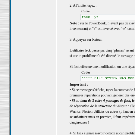
2. A l'invite, tapez :
Code:
fsck -yf
Note :
sur le PowerBook, n’ayant pas de clavier
inversement) et "z" est inversé avec "w" comm
3. Appuyez sur Retour.
L'utilitaire fsck passe par cinq "phases" avant 
si aucun problème n'a été détecté, le message
Si fsck effectue une modification ou une répar
Code:
***** FILE SYSTEM WAS MOD
Important :
• Si ce message s'affiche, tapez la commande fs
premières réparations pouvant générer des err
•
Si au bout de 3 voire 4 passages de fsck
de réparation de la structure du disque
: ell
Warrior, Norton Utilities ou autres (il faut en
se substituer mais en premier, il faut impérati
dangereuses !
4. Si fsck signale n'avoir détecté aucun problè