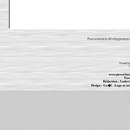
Pour soutenir le développement du
Powered b
T
www.powerboo
Vers
Rédaction :
Ludovi
Design :
Ga�l
- Logo et te
Informations :
PowerBook
-
MacBook Pro
-
i