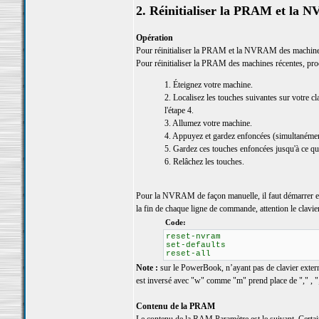
2. Réinitialiser la PRAM et la
Opération
Pour réinitialiser la PRAM et la NVRAM des machines
Pour réinitialiser la PRAM des machines récentes, pr
1. Éteignez votre machine.
2. Localisez les touches suivantes sur votre c
l'étape 4.
3. Allumez votre machine.
4. Appuyez et gardez enfoncées (simultanémen
5. Gardez ces touches enfoncées jusqu'à ce qu
6. Relâchez les touches.
Pour la NVRAM de façon manuelle, il faut démarrer 
la fin de chaque ligne de commande, attention le clav
Code:
reset-nvram
set-defaults
reset-all
Note :
sur le PowerBook, n’ayant pas de clavier externe,
est inversé avec "w" comme "m" prend place de "," , "
Contenu de la PRAM