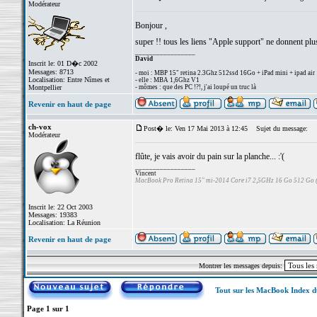
Modérateur
Bonjour ,
super !! tous les liens "Apple support" ne donnent plu
_________________
David
Inscrit le: 01 D�c 2002
Messages: 8713
- moi : MBP 15" retina 2.3Ghz 512ssd 16Go + iPad mini + ipad air
Localisation: Entre Nîmes et
- elle : MBA 1,6Ghz V1
Montpellier
- mômes : que des PC !?!, j'ai loupé un truc là
Revenir en haut de page
ch-vox
Post� le: Ven 17 Mai 2013 à 12:45
Sujet du message:
Modérateur
flûte, je vais avoir du pain sur la planche... :'(
_________________
Vincent
MacBook Pro Retina 15" mi-2014 Core i7 2,5GHz 16 Go 512 Go
Inscrit le: 22 Oct 2003
Messages: 19383
Localisation: La Réunion
Revenir en haut de page
Montrer les messages depuis:
Tout sur les MacBook Index 
Page
1
sur
1