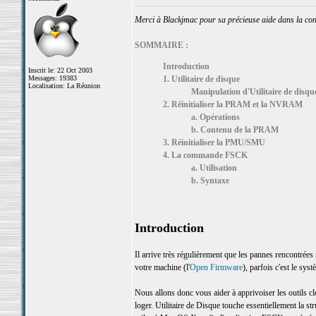
Merci à Blackjmac pour sa précieuse aide dans la cons
SOMMAIRE :
Introduction
Inscrit le: 22 Oct 2003
Messages: 19383
1. Utilitaire de disque
Localisation: La Réunion
Manipulation d'Utilitaire de disqu
2. Réinitialiser la PRAM et la NVRAM
a. Opérations
b. Contenu de la PRAM
3. Réinitialiser la PMU/SMU
4. La commande FSCK
a. Utilisation
b. Syntaxe
Introduction
Il arrive très régulièrement que les pannes rencontrées s
votre machine (l'
Open Firmware
), parfois c'est le sys
Nous allons donc vous aider à apprivoiser les outils c
loger. Utilitaire de Disque touche essentiellement la