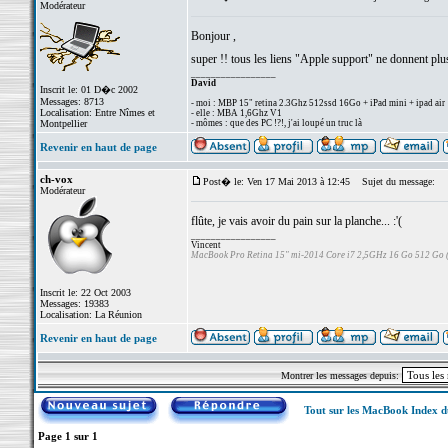
Modérateur
Bonjour ,
super !! tous les liens "Apple support" ne donnent plu
_________________
David
Inscrit le: 01 D�c 2002
Messages: 8713
- moi : MBP 15" retina 2.3Ghz 512ssd 16Go + iPad mini + ipad air
Localisation: Entre Nîmes et
- elle : MBA 1,6Ghz V1
Montpellier
- mômes : que des PC !?!, j'ai loupé un truc là
Revenir en haut de page
ch-vox
Post� le: Ven 17 Mai 2013 à 12:45
Sujet du message:
Modérateur
flûte, je vais avoir du pain sur la planche... :'(
_________________
Vincent
MacBook Pro Retina 15" mi-2014 Core i7 2,5GHz 16 Go 512 Go
Inscrit le: 22 Oct 2003
Messages: 19383
Localisation: La Réunion
Revenir en haut de page
Montrer les messages depuis:
Tout sur les MacBook Index 
Page
1
sur
1