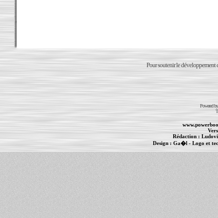
Pour soutenir le développement du
Powered b
T
www.powerboo
Vers
Rédaction :
Ludovi
Design :
Ga�l
- Logo et te
Informations :
PowerBook
-
MacBook Pro
-
i