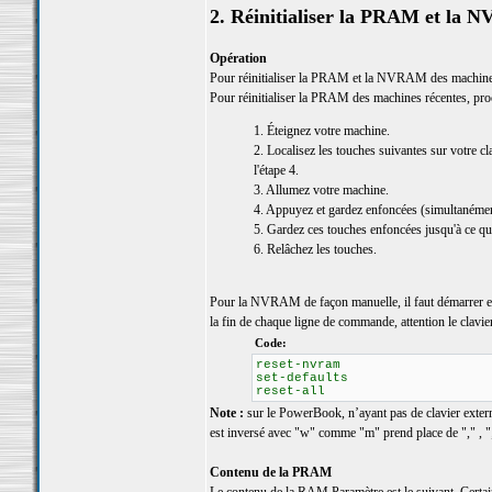
2. Réinitialiser la PRAM et la
Opération
Pour réinitialiser la PRAM et la NVRAM des machines
Pour réinitialiser la PRAM des machines récentes, pr
1. Éteignez votre machine.
2. Localisez les touches suivantes sur votre c
l'étape 4.
3. Allumez votre machine.
4. Appuyez et gardez enfoncées (simultanémen
5. Gardez ces touches enfoncées jusqu'à ce qu
6. Relâchez les touches.
Pour la NVRAM de façon manuelle, il faut démarrer 
la fin de chaque ligne de commande, attention le clav
Code:
reset-nvram
set-defaults
reset-all
Note :
sur le PowerBook, n’ayant pas de clavier externe,
est inversé avec "w" comme "m" prend place de "," , "
Contenu de la PRAM