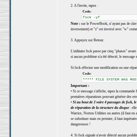
2. A l'invite, tapez :
Code:
fsck -yf
Note :
sur le PowerBook, n’ayant pas de clavier
inversement) et "z" est inversé avec "w" comm
3. Appuyez sur Retour.
L'utilitaire fsck passe par cinq "phases" avant 
si aucun problème n'a été détecté, le message
Si fsck effectue une modification ou une répar
Code:
***** FILE SYSTEM WAS MOD
Important :
• Si ce message s'affiche, tapez la commande fs
premières réparations pouvant générer des err
•
Si au bout de 3 voire 4 passages de fsck
de réparation de la structure du disque
: ell
Warrior, Norton Utilities ou autres (il faut en
se substituer mais en premier, il faut impérati
dangereuses !
4. Si fsck signale n'avoir détecté aucun problè