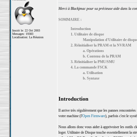
Merci à Blackjmac pour sa précieuse aide dans la cons
SOMMAIRE :
Introduction
Inscrit le: 22 Oct 2003
Messages: 19383
1. Utilitaire de disque
Localisation: La Réunion
Manipulation d'Utilitaire de disqu
2. Réinitialiser la PRAM et la NVRAM
a. Opérations
b. Contenu de la PRAM
3. Réinitialiser la PMU/SMU
4. La commande FSCK
a. Utilisation
b. Syntaxe
Introduction
Il arrive très régulièrement que les pannes rencontrées s
votre machine (l'
Open Firmware
), parfois c'est le sys
Nous allons donc vous aider à apprivoiser les outils c
loger. Utilitaire de Disque touche essentiellement la