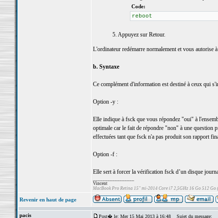
Code:
reboot
5. Appuyez sur Retour.
L'ordinateur redémarre normalement et vous autorise à
b. Syntaxe
Ce complément d'information est destiné à ceux qui s'
Option -y :
Elle indique à fsck que vous répondez "oui" à l'ensembl
optimale car le fait de répondre "non" à une question pr
effectuées tant que fsck n'a pas produit son rapport fina
Option -f :
Elle sert à forcer la vérification fsck d’un disque journa
_________________
Vincent
MacBook Pro Retina 15" mi-2014 Core i7 2,5GHz 16 Go 512 Go
Revenir en haut de page
pacis
Post� le: Mer 15 Mai 2013 à 16:48
Sujet du message: