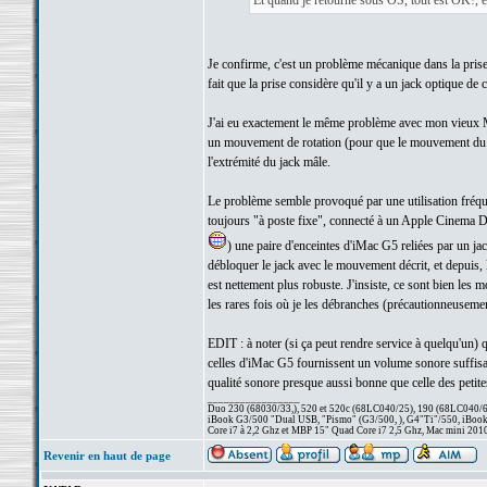
Et quand je retourne sous OS, tout est OK!, et 
Je confirme, c'est un problème mécanique dans la prise c
fait que la prise considère qu'il y a un jack optique de 
J'ai eu exactement le même problème avec mon vieux MBP
un mouvement de rotation (pour que le mouvement du jack
l'extrémité du jack mâle.
Le problème semble provoqué par une utilisation fréque
toujours "à poste fixe", connecté à un Apple Cinema Disp
) une paire d'enceintes d'iMac G5 reliées par un jack
débloquer le jack avec le mouvement décrit, et depuis, 
est nettement plus robuste. J'insiste, ce sont bien les
les rares fois où je les débranches (précautionneusemen
EDIT : à noter (si ça peut rendre service à quelqu'un)
celles d'iMac G5 fournissent un volume sonore suffisan
qualité sonore presque aussi bonne que celle des peti
_________________
Duo 230 (68030/33,), 520 et 520c (68LC040/25), 190 (68LC040/66/
iBook G3/500 "Dual USB, "Pismo" (G3/500, ), G4"Ti"/550, iBook
Core i7 à 2,2 Ghz et MBP 15" Quad Core i7 2,5 Ghz, Mac mini 201
Revenir en haut de page