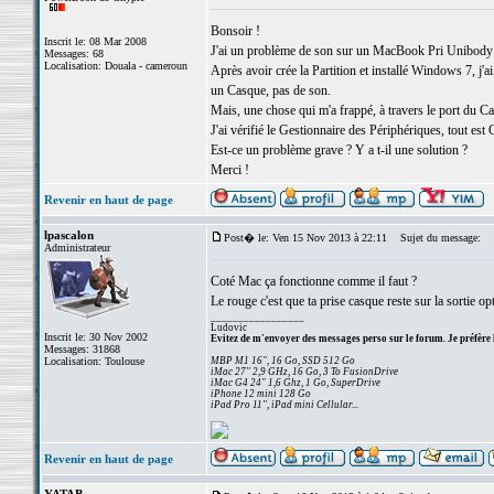
Bonsoir !
Inscrit le: 08 Mar 2008
J'ai un problème de son sur un MacBook Pri Unibody
Messages: 68
Localisation: Douala - cameroun
Après avoir crée la Partition et installé Windows 7, j
un Casque, pas de son.
Mais, une chose qui m'a frappé, à travers le port du C
J'ai vérifié le Gestionnaire des Périphériques, tout est
Est-ce un problème grave ? Y a t-il une solution ?
Merci !
Revenir en haut de page
lpascalon
Post� le: Ven 15 Nov 2013 à 22:11
Sujet du message:
Administrateur
Coté Mac ça fonctionne comme il faut ?
Le rouge c'est que ta prise casque reste sur la sortie op
_________________
Ludovic
Inscrit le: 30 Nov 2002
Evitez de m'envoyer des messages perso sur le forum. Je préfère 
Messages: 31868
Localisation: Toulouse
MBP M1 16", 16 Go, SSD 512 Go
iMac 27" 2,9 GHz, 16 Go, 3 To FusionDrive
iMac G4 24" 1,6 Ghz, 1 Go, SuperDrive
iPhone 12 mini 128 Go
iPad Pro 11", iPad mini Cellular...
Revenir en haut de page