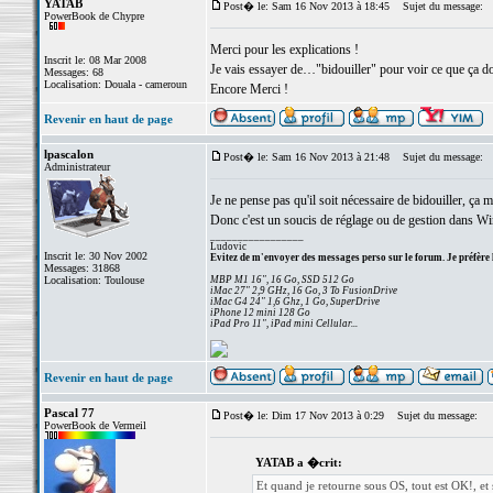
YATAB
Post� le: Sam 16 Nov 2013 à 18:45
Sujet du message:
PowerBook de Chypre
Merci pour les explications !
Inscrit le: 08 Mar 2008
Je vais essayer de…"bidouiller" pour voir ce que ça d
Messages: 68
Localisation: Douala - cameroun
Encore Merci !
Revenir en haut de page
lpascalon
Post� le: Sam 16 Nov 2013 à 21:48
Sujet du message:
Administrateur
Je ne pense pas qu'il soit nécessaire de bidouiller, ça
Donc c'est un soucis de réglage ou de gestion dans W
_________________
Ludovic
Inscrit le: 30 Nov 2002
Evitez de m'envoyer des messages perso sur le forum. Je préfère 
Messages: 31868
Localisation: Toulouse
MBP M1 16", 16 Go, SSD 512 Go
iMac 27" 2,9 GHz, 16 Go, 3 To FusionDrive
iMac G4 24" 1,6 Ghz, 1 Go, SuperDrive
iPhone 12 mini 128 Go
iPad Pro 11", iPad mini Cellular...
Revenir en haut de page
Pascal 77
Post� le: Dim 17 Nov 2013 à 0:29
Sujet du message:
PowerBook de Vermeil
YATAB a �crit:
Et quand je retourne sous OS, tout est OK!, et s