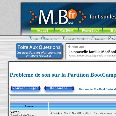
MacBook-fr.com : 100% Apple... 100% nomade !
Aller au contenu
-
Aller au menu général
-
Aller au menu de la
Menu général
Accueil
MacBook
PowerBook
iBo
Aide
Rechercher
Liste des Membres
Groupes
S'e
Problème de son sur la Partition BootCamp
Tout sur les MacBook Index 
Auteur
YATAB
Post� le: Ven 15 Nov 2013 à 20:41
Sujet du message: Pro
PowerBook de Chypre