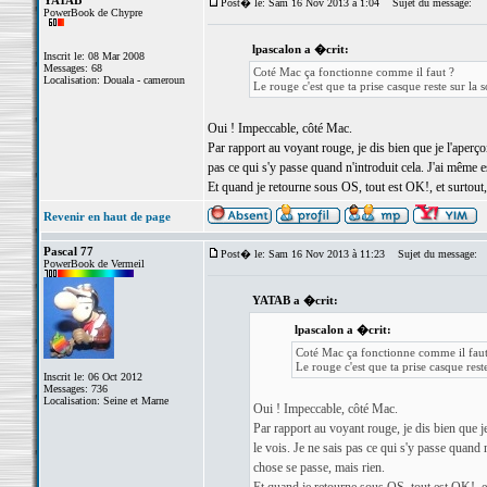
YATAB
Post� le: Sam 16 Nov 2013 à 1:04
Sujet du message:
PowerBook de Chypre
lpascalon a �crit:
Inscrit le: 08 Mar 2008
Messages: 68
Coté Mac ça fonctionne comme il faut ?
Localisation: Douala - cameroun
Le rouge c'est que ta prise casque reste sur la s
Oui ! Impeccable, côté Mac.
Par rapport au voyant rouge, je dis bien que je l'aperçoi
pas ce qui s'y passe quand n'introduit cela. J'ai même
Et quand je retourne sous OS, tout est OK!, et surtout, 
Revenir en haut de page
Pascal 77
Post� le: Sam 16 Nov 2013 à 11:23
Sujet du message:
PowerBook de Vermeil
YATAB a �crit:
lpascalon a �crit:
Coté Mac ça fonctionne comme il faut
Le rouge c'est que ta prise casque reste
Inscrit le: 06 Oct 2012
Messages: 736
Localisation: Seine et Marne
Oui ! Impeccable, côté Mac.
Par rapport au voyant rouge, je dis bien que je 
le vois. Je ne sais pas ce qui s'y passe quand
chose se passe, mais rien.