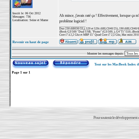
Inscrit le: 06 Oct 2012
Ah mince, j'avais raté ça ! Effectivement, lorsque ça m'e
Messages: 736
Localisation: Seine et Marne
problème logiciel !
_________________
Duo 230 (68030/33,), 520 et 520c (68LC040/25), 190 (68LC040/66/
iBook G3/500 "Dual USB, "Pismo" (G3/500, ), G4"Ti"/550, iBook
Core i7 à 2,2 Ghz et MBP 15" Quad Core i7 2,5 Ghz, Mac mini 201
Revenir en haut de page
Montrer les messages depuis:
Tout sur les MacBook Index 
Page
1
sur
1
Pour soutenir le développement du