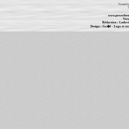
Powered b
T
www.powerboo
Vers
Rédaction :
Ludovi
Design :
Ga�l
- Logo et te
Informations :
PowerBook
-
MacBook Pro
-
i