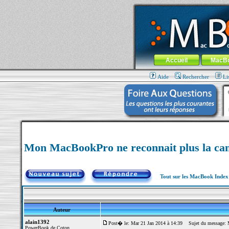
MacBook-fr.com : 100% Apple... 100% nom
Aller au contenu
-
Aller au menu 
Menu général
Accueil
MacB
Aide
Rechercher
Li
Mon MacBookPro ne reconnait plus la cam
Tout sur les MacBook Inde
Auteur
alain1392
Post� le: Mar 21 Jan 2014 à 14:39
Sujet du message: Mo
PowerBook de Coton