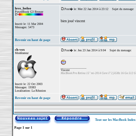
love_leeloo
Post� le: Mer 22 Jan 2014 à 23:12
Sujet du message:
PowerBook G3 Bronze
bien joué vincent
Inscrit le: 11 Mar 2004
Messages: 5473
Revenir en haut de page
ch-vox
Post� le: Jeu 23 Jan 2014 à 9:04
Sujet du message:
Modérateur
_________________
Vincent
MacBook Pro Retina 15" mi-2014 Core i7 2,5GHz 16 Go 512 
Inscrit le: 22 Oct 2003
Messages: 19383
Localisation: La Réunion
Revenir en haut de page
Tout sur les MacBook Inde
Page
1
sur
1