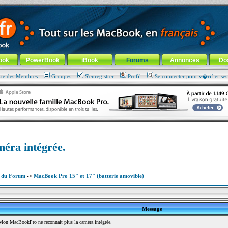
ade !
général
-
Aller au menu de la rubrique
ook
PowerBook
iBook
Forums
Annonces
Do
ste des Membres
Groupes
S'enregistrer
Profil
Se connecter pour v�rifier se
éra intégrée.
x du Forum
->
MacBook Pro 15" et 17" (batterie amovible)
Message
n MacBookPro ne reconnait plus la caméra intégrée.