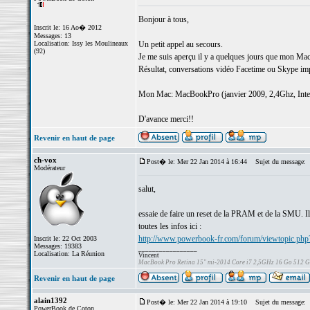
Bonjour à tous,
Inscrit le: 16 Ao� 2012
Messages: 13
Localisation: Issy les Moulineaux
Un petit appel au secours.
(92)
Je me suis aperçu il y a quelques jours que mon MacB
Résultat, conversations vidéo Facetime ou Skype im
Mon Mac: MacBookPro (janvier 2009, 2,4Ghz, Inte
D'avance merci!!
Revenir en haut de page
ch-vox
Post� le: Mer 22 Jan 2014 à 16:44
Sujet du message:
Modérateur
salut,
essaie de faire un reset de la PRAM et de la SMU. Il 
toutes les infos ici :
http://www.powerbook-fr.com/forum/viewtopic.php
Inscrit le: 22 Oct 2003
Messages: 19383
_________________
Localisation: La Réunion
Vincent
MacBook Pro Retina 15" mi-2014 Core i7 2,5GHz 16 Go 512 
Revenir en haut de page
alain1392
Post� le: Mer 22 Jan 2014 à 19:10
Sujet du message:
PowerBook de Coton