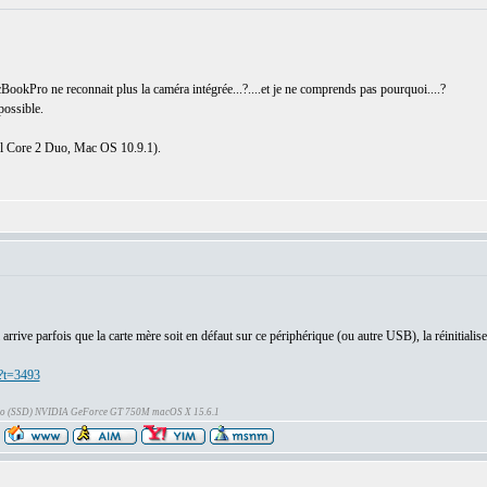
ookPro ne reconnait plus la caméra intégrée...?....et je ne comprends pas pourquoi....?
possible.
l Core 2 Duo, Mac OS 10.9.1).
arrive parfois que la carte mère soit en défaut sur ce périphérique (ou autre USB), la réinitial
?t=3493
Go (SSD) NVIDIA GeForce GT 750M macOS X 15.6.1