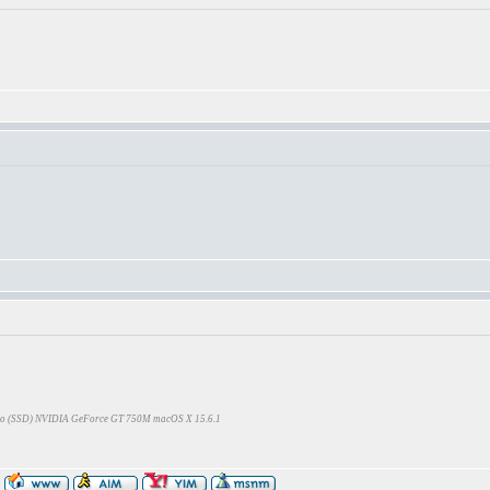
Go (SSD) NVIDIA GeForce GT 750M macOS X 15.6.1