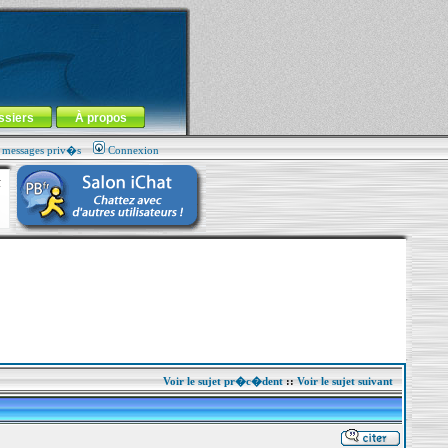
ssiers
À propos
s messages priv�s
Connexion
Voir le sujet pr�c�dent
::
Voir le sujet suivant