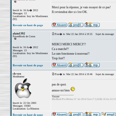
Merci pour la réponse, je vais essayer de ce pas!
Inscrit le: 16 Ao� 2012
Et reviendrai dire si c'est OK.
Messages: 13
Localisation: Issy les Moulineaux
(92)
Revenir en haut de page
alain1392
Post� le: Mer 22 Jan 2014 à 19:25
Sujet du message:
PowerBook de Coton
MERCI MERCI MERCI!!!
Inscrit le: 16 Ao� 2012
Ca a marché!!
Messages: 13
Localisation: Issy les Moulineaux
La cam fonctionne à nouveau!!
(92)
Trop fort!!
Revenir en haut de page
ch-vox
Post� le: Mer 22 Jan 2014 à 19:46
Sujet du message:
Modérateur
pas de quoi.
amuse-toi bien
_________________
Vincent
MacBook Pro Retina 15" mi-2014 Core i7 2,5GHz 16 Go 512 
Inscrit le: 22 Oct 2003
Messages: 19383
Localisation: La Réunion
Revenir en haut de page