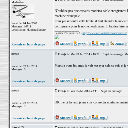
Modérateur
N'oubliez pas que certains modems câble enregistrent l
machine principale.
Pour passer outre cette limite, il faut éteindre le modem
Inscrit le: 04 Jan 2005
configurera pour le nouvel ordinateur. Il faudra faire l
Messages: 16711
Localisation: /Library/Scripts/
_________________
La mine d'or pour OS X -
http://www.versiontracker.com/macosx/
Revenir en haut de page
zcean
Post� le: Mer 23 Avr 2014 à 16:27
Sujet du message: Me
Merci a vous les amis je vais essayer cela ce soir et j
Inscrit le: 23 Avr 2014
Messages: 3
Revenir en haut de page
zcean
Post� le: Ven 25 Avr 2014 à 3:11
Sujet du message:
OK merci les ami je me suis connecter a internet maint
Inscrit le: 23 Avr 2014
Messages: 3
Revenir en haut de page
Pascal 77
Post� le: Ven 25 Avr 2014 à 10:40
Sujet du message: