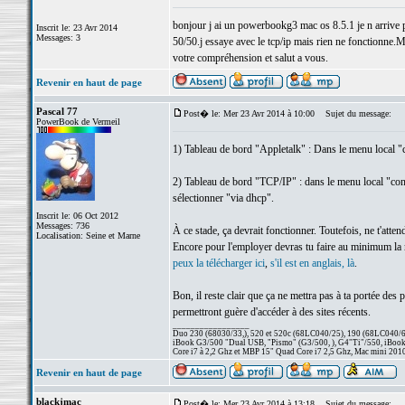
bonjour j ai un powerbookg3 mac os 8.5.1 je n arrive pa
Inscrit le: 23 Avr 2014
Messages: 3
50/50.j essaye avec le tcp/ip mais rien ne fonctionne.M
votre compréhension et salut a vous.
Revenir en haut de page
Pascal 77
Post� le: Mer 23 Avr 2014 à 10:00
Sujet du message:
PowerBook de Vermeil
1) Tableau de bord "Appletalk" : Dans le menu local "c
2) Tableau de bord "TCP/IP" : dans le menu local "conne
sélectionner "via dhcp".
Inscrit le: 06 Oct 2012
Messages: 736
À ce stade, ça devrait fonctionner. Toutefois, ne t'att
Localisation: Seine et Marne
Encore pour l'employer devras tu faire au minimum la mi
peux la télécharger ici
,
s'il est en anglais, là
.
Bon, il reste clair que ça ne mettra pas à ta portée des 
permettront guère d'accéder à des sites récents.
_________________
Duo 230 (68030/33,), 520 et 520c (68LC040/25), 190 (68LC040/66/
iBook G3/500 "Dual USB, "Pismo" (G3/500, ), G4"Ti"/550, iBook
Core i7 à 2,2 Ghz et MBP 15" Quad Core i7 2,5 Ghz, Mac mini 201
Revenir en haut de page
blackjmac
Post� le: Mer 23 Avr 2014 à 13:18
Sujet du message: