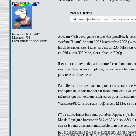
PowerBook de Vermeil
zcean a �crit:
maintenant je cher comment mettre a jour vers
Inscrit le: 06 Oct 2012
Avec un Wallstreet, ça ne vas pas être possible, la ve
Messages: 736
Localisation: Seine et Marne
système "à jour" de août 2002 à septembre 2003 (la ma
les différencier, c'est facile : si c'est un 233 Mhz sa
un 266 ou un 300 Mhz, alors, c'est un PDQ).
Il existait un moyen de passer outre à cette limitation
machine c'était assez compliqué, car ça nécessitait une 
plus récente du système.
Par ailleurs, sur cette machine, pour toute version de
impliquait de le partitionner s'il faisait plus de 8 G
mémoire que les versions antérieures pour fonctionner,
Wallstreet/PDQ, à mon avis, déjà avec 512 Mo, ça va
(*) Je collectionne les vieux portables Apple, et j'ai 
Mo de Ram (une barrette de 512 et 32 Mo soudés), il t
que ça le rend quasiment inutilisable, il ne me sert q
_________________
Duo 230 (68030/33,), 520 et 520c (68LC040/25), 190 (68LC040/66/
iBook G3/500 "Dual USB, "Pismo" (G3/500, ), G4"Ti"/550, iBook