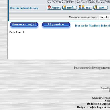
Core i7 à 2,2 Ghz et MBP 15" Quad Core i7 2,5 Ghz, Mac mini 201
Revenir en haut de page
Montrer les messages depuis:
Tout sur les MacBook Index 
Page
1
sur
1
Pour soutenir le développement du
Powered b
T
www.powerboo
Vers
Rédaction :
Ludovi
Design :
Ga�l
- Logo et te
Informations :
PowerBook
-
MacBook Pro
-
i