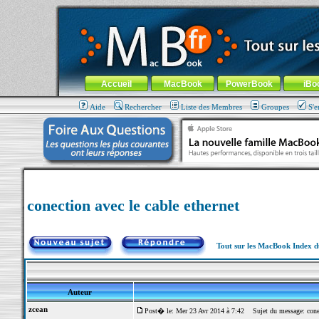
MacBook-fr.com : 100% Apple... 100% nomade !
Aller au contenu
-
Aller au menu général
-
Aller au menu de la
Menu général
Accueil
MacBook
PowerBook
iBo
Aide
Rechercher
Liste des Membres
Groupes
S'e
conection avec le cable ethernet
Tout sur les MacBook Index 
Auteur
zcean
Post� le: Mer 23 Avr 2014 à 7:42
Sujet du message: conect