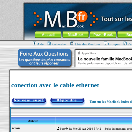
MacBook-fr.com : 100% Apple... 100% nomade !
Aller au contenu
-
Aller au menu général
-
Aller au menu de la
Menu général
Accueil
MacBook
PowerBook
iBo
Aide
Rechercher
Liste des Membres
Groupes
S'e
conection avec le cable ethernet
Tout sur les MacBook Index 
Auteur
zcean
Post� le: Mer 23 Avr 2014 à 7:42
Sujet du message: conect