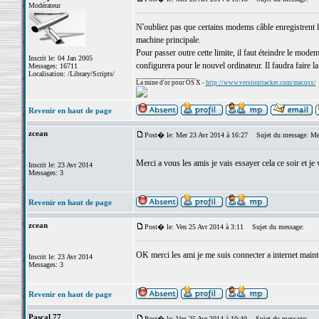
Modérateur
N'oubliez pas que certains modems câble enregistrent l
machine principale.
Pour passer outre cette limite, il faut éteindre le modem
Inscrit le: 04 Jan 2005
configurera pour le nouvel ordinateur. Il faudra faire l
Messages: 16711
Localisation: /Library/Scripts/
_________________
La mine d'or pour OS X -
http://www.versiontracker.com/macosx/
Revenir en haut de page
zcean
Post� le: Mer 23 Avr 2014 à 16:27
Sujet du message: Me
Merci a vous les amis je vais essayer cela ce soir et j
Inscrit le: 23 Avr 2014
Messages: 3
Revenir en haut de page
zcean
Post� le: Ven 25 Avr 2014 à 3:11
Sujet du message:
OK merci les ami je me suis connecter a internet maint
Inscrit le: 23 Avr 2014
Messages: 3
Revenir en haut de page
Pascal 77
Post� le: Ven 25 Avr 2014 à 10:40
Sujet du message: