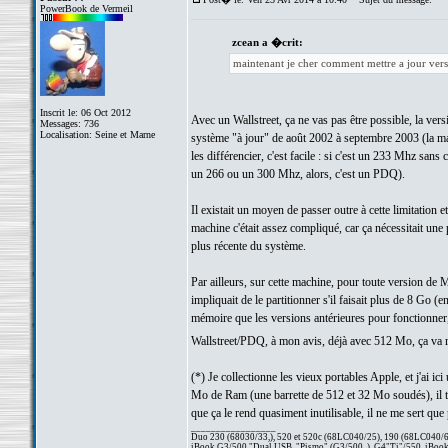
PowerBook de Vermeil
zcean a �crit:
maintenant je cher comment mettre a jour vers
Inscrit le: 06 Oct 2012
Avec un Wallstreet, ça ne vas pas être possible, la ve
Messages: 736
Localisation: Seine et Marne
système "à jour" de août 2002 à septembre 2003 (la ma
les différencier, c'est facile : si c'est un 233 Mhz sa
un 266 ou un 300 Mhz, alors, c'est un PDQ).
Il existait un moyen de passer outre à cette limitation
machine c'était assez compliqué, car ça nécessitait une 
plus récente du système.
Par ailleurs, sur cette machine, pour toute version de
impliquait de le partitionner s'il faisait plus de 8 G
mémoire que les versions antérieures pour fonctionner,
Wallstreet/PDQ, à mon avis, déjà avec 512 Mo, ça va
(*) Je collectionne les vieux portables Apple, et j'ai 
Mo de Ram (une barrette de 512 et 32 Mo soudés), il t
que ça le rend quasiment inutilisable, il ne me sert q
_________________
Duo 230 (68030/33,), 520 et 520c (68LC040/25), 190 (68LC040/66/
iBook G3/500 "Dual USB, "Pismo" (G3/500, ), G4"Ti"/550, iBook