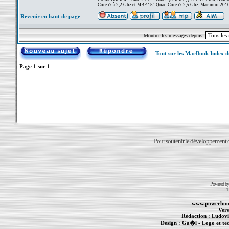
Core i7 à 2,2 Ghz et MBP 15" Quad Core i7 2,5 Ghz, Mac mini 201
Revenir en haut de page
Montrer les messages depuis:
Tout sur les MacBook Index 
Page
1
sur
1
Pour soutenir le développement du
Powered b
T
www.powerboo
Vers
Rédaction :
Ludovi
Design :
Ga�l
- Logo et te
Informations :
PowerBook
-
MacBook Pro
-
i