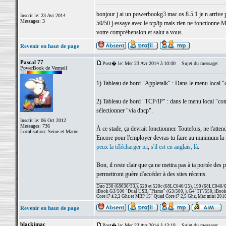
bonjour j ai un powerbookg3 mac os 8.5.1 je n arrive pa
Inscrit le: 23 Avr 2014
Messages: 3
50/50.j essaye avec le tcp/ip mais rien ne fonctionne.M
votre compréhension et salut a vous.
Revenir en haut de page
Pascal 77
Post� le: Mer 23 Avr 2014 à 10:00
Sujet du message:
PowerBook de Vermeil
1) Tableau de bord "Appletalk" : Dans le menu local "c
2) Tableau de bord "TCP/IP" : dans le menu local "conne
sélectionner "via dhcp".
Inscrit le: 06 Oct 2012
Messages: 736
À ce stade, ça devrait fonctionner. Toutefois, ne t'att
Localisation: Seine et Marne
Encore pour l'employer devras tu faire au minimum la mi
peux la télécharger ici
,
s'il est en anglais, là
.
Bon, il reste clair que ça ne mettra pas à ta portée des 
permettront guère d'accéder à des sites récents.
_________________
Duo 230 (68030/33,), 520 et 520c (68LC040/25), 190 (68LC040/66/
iBook G3/500 "Dual USB, "Pismo" (G3/500, ), G4"Ti"/550, iBook
Core i7 à 2,2 Ghz et MBP 15" Quad Core i7 2,5 Ghz, Mac mini 201
Revenir en haut de page
blackjmac
Post� le: Mer 23 Avr 2014 à 13:18
Sujet du message: