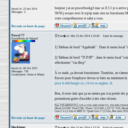
bonjour j ai un powerbookg3 mac os 8.5.1 je n arrive pa
Inscrit le: 23 Avr 2014
Messages: 3
50/50.j essaye avec le tcp/ip mais rien ne fonctionne.M
votre compréhension et salut a vous.
Revenir en haut de page
Pascal 77
Post� le: Mer 23 Avr 2014 à 10:00
Sujet du message:
PowerBook de Vermeil
1) Tableau de bord "Appletalk" : Dans le menu local "c
2) Tableau de bord "TCP/IP" : dans le menu local "conne
sélectionner "via dhcp".
Inscrit le: 06 Oct 2012
Messages: 736
À ce stade, ça devrait fonctionner. Toutefois, ne t'att
Localisation: Seine et Marne
Encore pour l'employer devras tu faire au minimum la mi
peux la télécharger ici
,
s'il est en anglais, là
.
Bon, il reste clair que ça ne mettra pas à ta portée des 
permettront guère d'accéder à des sites récents.
_________________
Duo 230 (68030/33,), 520 et 520c (68LC040/25), 190 (68LC040/66/
iBook G3/500 "Dual USB, "Pismo" (G3/500, ), G4"Ti"/550, iBook
Core i7 à 2,2 Ghz et MBP 15" Quad Core i7 2,5 Ghz, Mac mini 201
Revenir en haut de page
blackjmac
Post� le: Mer 23 Avr 2014 à 13:18
Sujet du message: