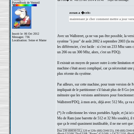
PowerBook de Vermeil
zcean a �crit:
maintenant je cher comment mettre a jour vers
Inscrit le: 06 Oct 2012
Avec un Wallstreet, ça ne vas pas être possible, la ve
Messages: 736
Localisation: Seine et Marne
système "à jour" de août 2002 à septembre 2003 (la ma
les différencier, c'est facile : si c'est un 233 Mhz sa
un 266 ou un 300 Mhz, alors, c'est un PDQ).
Il existait un moyen de passer outre à cette limitation
machine c'était assez compliqué, car ça nécessitait une 
plus récente du système.
Par ailleurs, sur cette machine, pour toute version de
impliquait de le partitionner s'il faisait plus de 8 G
mémoire que les versions antérieures pour fonctionner,
Wallstreet/PDQ, à mon avis, déjà avec 512 Mo, ça va
(*) Je collectionne les vieux portables Apple, et j'ai 
Mo de Ram (une barrette de 512 et 32 Mo soudés), il t
que ça le rend quasiment inutilisable, il ne me sert q
_________________
Duo 230 (68030/33,), 520 et 520c (68LC040/25), 190 (68LC040/66/
iBook G3/500 "Dual USB, "Pismo" (G3/500, ), G4"Ti"/550, iBook