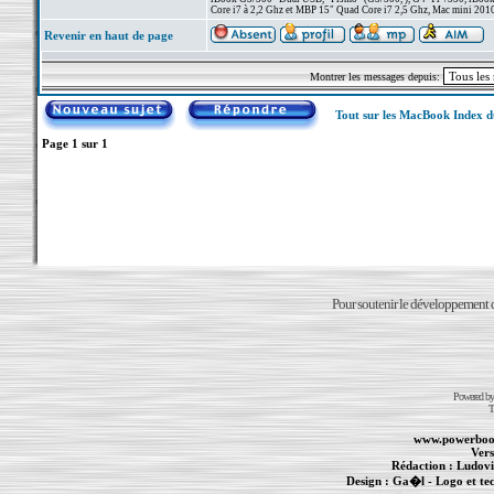
Core i7 à 2,2 Ghz et MBP 15" Quad Core i7 2,5 Ghz, Mac mini 201
Revenir en haut de page
Montrer les messages depuis:
Tout sur les MacBook Index 
Page
1
sur
1
Pour soutenir le développement du
Powered b
T
www.powerboo
Vers
Rédaction :
Ludovi
Design :
Ga�l
- Logo et te
Informations :
PowerBook
-
MacBook Pro
-
i