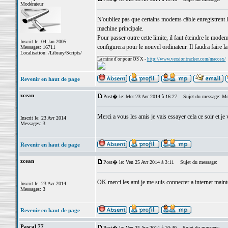
Modérateur
N'oubliez pas que certains modems câble enregistrent l
machine principale.
Pour passer outre cette limite, il faut éteindre le modem
Inscrit le: 04 Jan 2005
configurera pour le nouvel ordinateur. Il faudra faire l
Messages: 16711
Localisation: /Library/Scripts/
_________________
La mine d'or pour OS X -
http://www.versiontracker.com/macosx/
Revenir en haut de page
zcean
Post� le: Mer 23 Avr 2014 à 16:27
Sujet du message: Me
Merci a vous les amis je vais essayer cela ce soir et j
Inscrit le: 23 Avr 2014
Messages: 3
Revenir en haut de page
zcean
Post� le: Ven 25 Avr 2014 à 3:11
Sujet du message:
OK merci les ami je me suis connecter a internet maint
Inscrit le: 23 Avr 2014
Messages: 3
Revenir en haut de page
Pascal 77
Post� le: Ven 25 Avr 2014 à 10:40
Sujet du message: