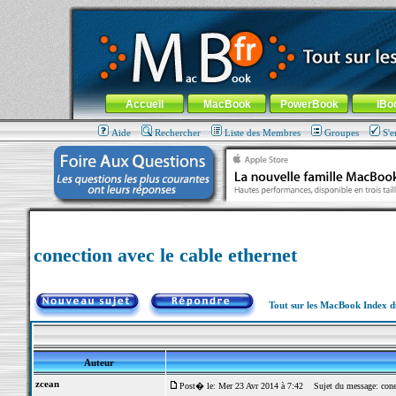
MacBook-fr.com : 100% Apple... 100% nomade !
Aller au contenu
-
Aller au menu général
-
Aller au menu de la
Menu général
Accueil
MacBook
PowerBook
iBo
Aide
Rechercher
Liste des Membres
Groupes
S'e
conection avec le cable ethernet
Tout sur les MacBook Index 
Auteur
zcean
Post� le: Mer 23 Avr 2014 à 7:42
Sujet du message: conect