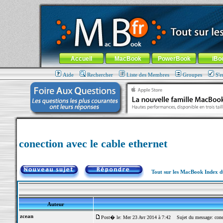
MacBook-fr.com : 100% Apple... 100% nomade !
Aller au contenu
-
Aller au menu général
-
Aller au menu de la
Menu général
Accueil
MacBook
PowerBook
iBo
Aide
Rechercher
Liste des Membres
Groupes
S'e
conection avec le cable ethernet
Tout sur les MacBook Index 
Auteur
zcean
Post� le: Mer 23 Avr 2014 à 7:42
Sujet du message: conect