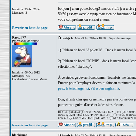
bonjour j ai un powerbookg3 mac os 8.5.1 je n arrive pa
Inscrit le: 23 Avr 2014
Messages: 3
50/50.j essaye avec le tcp/ip mais rien ne fonctionne.M
votre compréhension et salut a vous.
Revenir en haut de page
Pascal 77
Post� le: Mer 23 Avr 2014 à 10:00
Sujet du message:
PowerBook de Vermeil
1) Tableau de bord "Appletalk" : Dans le menu local "c
2) Tableau de bord "TCP/IP" : dans le menu local "conne
sélectionner "via dhcp".
Inscrit le: 06 Oct 2012
Messages: 736
À ce stade, ça devrait fonctionner. Toutefois, ne t'att
Localisation: Seine et Marne
Encore pour l'employer devras tu faire au minimum la mi
peux la télécharger ici
,
s'il est en anglais, là
.
Bon, il reste clair que ça ne mettra pas à ta portée des 
permettront guère d'accéder à des sites récents.
_________________
Duo 230 (68030/33,), 520 et 520c (68LC040/25), 190 (68LC040/66/
iBook G3/500 "Dual USB, "Pismo" (G3/500, ), G4"Ti"/550, iBook
Core i7 à 2,2 Ghz et MBP 15" Quad Core i7 2,5 Ghz, Mac mini 201
Revenir en haut de page
blackjmac
Post� le: Mer 23 Avr 2014 à 13:18
Sujet du message: