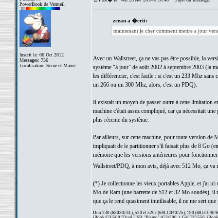
PowerBook de Vermeil
zcean a �crit:
maintenant je cher comment mettre a jour vers
Inscrit le: 06 Oct 2012
Avec un Wallstreet, ça ne vas pas être possible, la ve
Messages: 736
Localisation: Seine et Marne
système "à jour" de août 2002 à septembre 2003 (la ma
les différencier, c'est facile : si c'est un 233 Mhz sa
un 266 ou un 300 Mhz, alors, c'est un PDQ).
Il existait un moyen de passer outre à cette limitation
machine c'était assez compliqué, car ça nécessitait une 
plus récente du système.
Par ailleurs, sur cette machine, pour toute version de
impliquait de le partitionner s'il faisait plus de 8 G
mémoire que les versions antérieures pour fonctionner,
Wallstreet/PDQ, à mon avis, déjà avec 512 Mo, ça va
(*) Je collectionne les vieux portables Apple, et j'ai 
Mo de Ram (une barrette de 512 et 32 Mo soudés), il t
que ça le rend quasiment inutilisable, il ne me sert q
_________________
Duo 230 (68030/33,), 520 et 520c (68LC040/25), 190 (68LC040/66/
iBook G3/500 "Dual USB, "Pismo" (G3/500, ), G4"Ti"/550, iBook