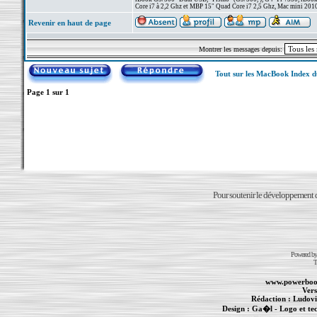
Core i7 à 2,2 Ghz et MBP 15" Quad Core i7 2,5 Ghz, Mac mini 201
Revenir en haut de page
Montrer les messages depuis:
Tout sur les MacBook Index 
Page
1
sur
1
Pour soutenir le développement du
Powered b
T
www.powerboo
Vers
Rédaction :
Ludovi
Design :
Ga�l
- Logo et te
Informations :
PowerBook
-
MacBook Pro
-
i