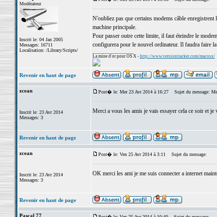
Modérateur
N'oubliez pas que certains modems câble enregistrent l
machine principale.
Pour passer outre cette limite, il faut éteindre le modem
Inscrit le: 04 Jan 2005
configurera pour le nouvel ordinateur. Il faudra faire l
Messages: 16711
Localisation: /Library/Scripts/
_________________
La mine d'or pour OS X -
http://www.versiontracker.com/macosx/
Revenir en haut de page
zcean
Post� le: Mer 23 Avr 2014 à 16:27
Sujet du message: Me
Merci a vous les amis je vais essayer cela ce soir et j
Inscrit le: 23 Avr 2014
Messages: 3
Revenir en haut de page
zcean
Post� le: Ven 25 Avr 2014 à 3:11
Sujet du message:
OK merci les ami je me suis connecter a internet maint
Inscrit le: 23 Avr 2014
Messages: 3
Revenir en haut de page
Pascal 77
Post� le: Ven 25 Avr 2014 à 10:40
Sujet du message: