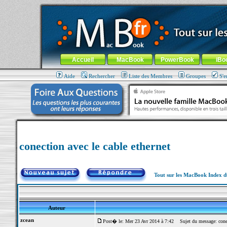
MacBook-fr.com : 100% Apple... 100% nomade !
Aller au contenu
-
Aller au menu général
-
Aller au menu de la
Menu général
Accueil
MacBook
PowerBook
iBo
Aide
Rechercher
Liste des Membres
Groupes
S'e
conection avec le cable ethernet
Tout sur les MacBook Index 
Auteur
zcean
Post� le: Mer 23 Avr 2014 à 7:42
Sujet du message: conect