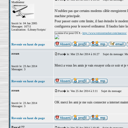
Modérateur
N'oubliez pas que certains modems câble enregistrent l
machine principale.
Pour passer outre cette limite, il faut éteindre le modem
Inscrit le: 04 Jan 2005
configurera pour le nouvel ordinateur. Il faudra faire l
Messages: 16711
Localisation: /Library/Scripts/
_________________
La mine d'or pour OS X -
http://www.versiontracker.com/macosx/
Revenir en haut de page
zcean
Post� le: Mer 23 Avr 2014 à 16:27
Sujet du message: Me
Merci a vous les amis je vais essayer cela ce soir et j
Inscrit le: 23 Avr 2014
Messages: 3
Revenir en haut de page
zcean
Post� le: Ven 25 Avr 2014 à 3:11
Sujet du message:
OK merci les ami je me suis connecter a internet maint
Inscrit le: 23 Avr 2014
Messages: 3
Revenir en haut de page
Pascal 77
Post� le: Ven 25 Avr 2014 à 10:40
Sujet du message: