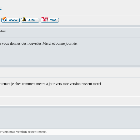
x/
Merci
 je vous donnes des nouvelles.Merci et bonne journée.
ntenant je cher comment mettre a jour vers mac version ressent.merci
r vers mac version ressent.merci