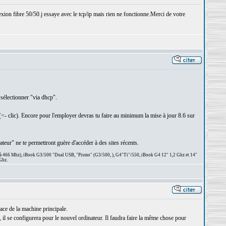
xion fibre 50/50.j essaye avec le tcp/ip mais rien ne fonctionne.Merci de votre
 sélectionner "via dhcp".
<- clic). Encore pour l'employer devras tu faire au minimum la mise à jour 8.6 sur
ateur" ne te permettront guère d'accéder à des sites récents.
 à 466 Mhz), iBook G3/500 "Dual USB, "Pismo" (G3/500, ), G4"Ti"/550, iBook G4 12" 1,2 Ghz et 14"
Ghz.
ace de la machine principale.
, il se configurera pour le nouvel ordinateur. Il faudra faire la même chose pour