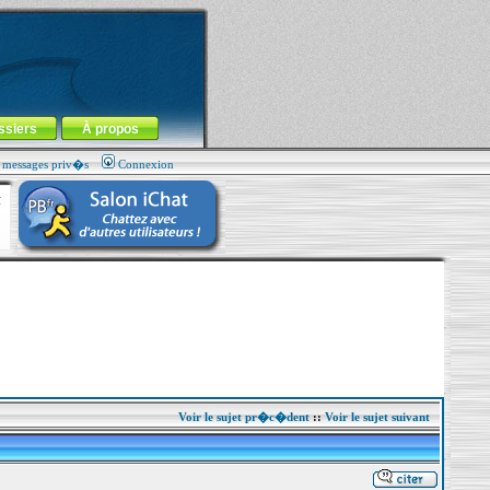
ssiers
À propos
s messages priv�s
Connexion
Voir le sujet pr�c�dent
::
Voir le sujet suivant