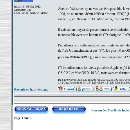
Inscrit le: 06 Oct 2012
Avec un Wallstreet, ça ne vas pas être possible, la 
Messages: 736
Localisation: Seine et Marne
1998, ou au mieux, début 1999 si c'est un "PDQ" (La 
cache L2, un 266 ou un 300 Mhz, alors, c'est un PD
Il existait un moyen de passer outre à cette limitati
incompatible avec son lecteur de CD d'origine. Il n'ét
Par ailleurs, sur cette machine, pour toute version de
de 7,99 Go maximum, et pas "8"). De plus, Mac OS X 
pour un Wallstreet/PDQ, à mon avis, déjà avec 512
(*) Je collectionne les vieux portables Apple, et j'
OS 9.2.2 et Mac OS X 10.3.9, mais avec ce dernier sys
_________________
Duo 230 (68030/33,), 520 et 520c (68LC040/25), 190 (68LC040/
1,42 Ghz, PowerBook G4 15" 1,25 Ghz et 12" 1,33 Ghz, MacBook
Revenir en haut de page
Tout sur les MacBook Inde
Page
1
sur
1