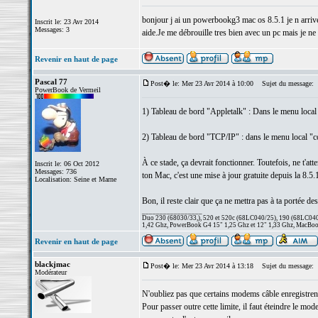
bonjour j ai un powerbookg3 mac os 8.5.1 je n arrive 
Inscrit le: 23 Avr 2014
Messages: 3
aide.Je me débrouille tres bien avec un pc mais je ne
Revenir en haut de page
Pascal 77
Post� le: Mer 23 Avr 2014 à 10:00
Sujet du message:
PowerBook de Vermeil
1) Tableau de bord "Appletalk" : Dans le menu local 
2) Tableau de bord "TCP/IP" : dans le menu local "con
À ce stade, ça devrait fonctionner. Toutefois, ne t'at
Inscrit le: 06 Oct 2012
Messages: 736
ton Mac, c'est une mise à jour gratuite depuis la 8.5.1
Localisation: Seine et Marne
Bon, il reste clair que ça ne mettra pas à ta portée de
_________________
Duo 230 (68030/33,), 520 et 520c (68LC040/25), 190 (68LC040/
1,42 Ghz, PowerBook G4 15" 1,25 Ghz et 12" 1,33 Ghz, MacBook
Revenir en haut de page
blackjmac
Post� le: Mer 23 Avr 2014 à 13:18
Sujet du message:
Modérateur
N'oubliez pas que certains modems câble enregistrent
Pour passer outre cette limite, il faut éteindre le mo