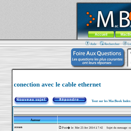
MacBook-fr.com : 100% Apple... 100% nom
Aller au contenu
-
Aller au menu 
Menu général
Accueil
MacB
Aide
Rechercher
Li
conection avec le cable ethernet
Tout sur les MacBook Inde
Auteur
zcean
Post� le: Mer 23 Avr 2014 à 7:42
Sujet du message: cone