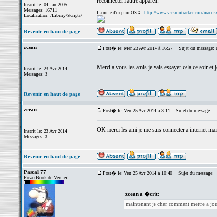
reconnecter l'autre appareil.
Inscrit le: 04 Jan 2005
_________________
Messages: 16711
La mine d'or pour OS X -
http://www.versiontracker.com/macos
Localisation: /Library/Scripts/
Revenir en haut de page
zcean
Post� le: Mer 23 Avr 2014 à 16:27
Sujet du message: 
Merci a vous les amis je vais essayer cela ce soir et
Inscrit le: 23 Avr 2014
Messages: 3
Revenir en haut de page
zcean
Post� le: Ven 25 Avr 2014 à 3:11
Sujet du message:
OK merci les ami je me suis connecter a internet mai
Inscrit le: 23 Avr 2014
Messages: 3
Revenir en haut de page
Pascal 77
Post� le: Ven 25 Avr 2014 à 10:40
Sujet du message:
PowerBook de Vermeil
zcean a �crit:
maintenant je cher comment mettre a jou