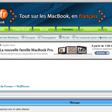
ade !
général
-
Aller au menu de la rubrique
ook
PowerBook
iBook
Forums
Annonces
Do
ste des Membres
Groupes
S'enregistrer
Profil
Se connecter pour v�rifier se
x du Forum
->
WallStreet
Message
ction avec le cable ethernet