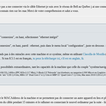
pas a me connecter via le câble Ethernet je suis avec le réseau de Bell au Québec j ai une conne
 connais rien sur les mac.Merci de votre compréhension et salut a vous.
"connexion", en haut, sélectionner "ethernet intégré"
nexion", en haut, pareil : ethernet, puis dans le menu local "configuration", juste en dessous :
tends pas à des miracles avec cette machine et ce système, même en utilisant
Classilla de Mozilla
(
. Si ton 8.5.1 est en français,
tu peux la télécharger ici
,
s'il est en anglais, là
.
s possibilités extraordinaires, tant les capacités de la machine que celle du couple "système/navig
66/33), 1400cs (PPC 603e à 117 Mhz), 3 iBook G3"Palourde" (un blueberry, un tangerine à 300 Mhz et un Graphite
 "alu" C2D 2,4 Ghz, MBA 13" Dual Core i7 à 2,2 Ghz et MBP 15" Quad Core i7 2,5 Ghz, Mac mini 2010 C2D à 2,4 
 le MACAddress de la machine et ne permettent pas de connecter un autre appareil en lieu et pl
dem du câble pendant 15 minutes et le rallumer en connectant le nouvel ordinateur par la suite - là