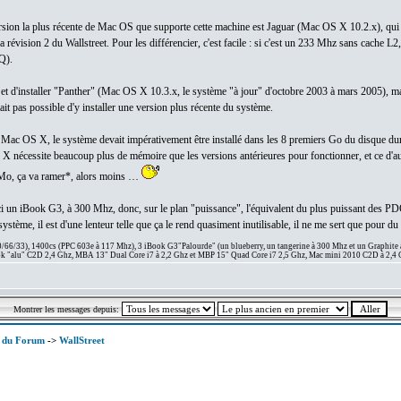
version la plus récente de Mac OS que supporte cette machine est Jaguar (Mac OS X 10.2.x), qui 
révision 2 du Wallstreet. Pour les différencier, c'est facile : si c'est un 233 Mhz sans cache L
Q).
on et d'installer "Panther" (Mac OS X 10.3.x, le système "à jour" d'octobre 2003 à mars 2005), ma
ait pas possible d'y installer une version plus récente du système.
 Mac OS X, le système devait impérativement être installé dans les 8 premiers Go du disque dur, c
nécessite beaucoup plus de mémoire que les versions antérieures pour fonctionner, et ce d'aut
 Mo, ça va ramer*, alors moins …
ai ici un iBook G3, à 300 Mhz, donc, sur le plan "puissance", l'équivalent du plus puissant des
tème, il est d'une lenteur telle que ça le rend quasiment inutilisable, il ne me sert que pour d
66/33), 1400cs (PPC 603e à 117 Mhz), 3 iBook G3"Palourde" (un blueberry, un tangerine à 300 Mhz et un Graphite
 "alu" C2D 2,4 Ghz, MBA 13" Dual Core i7 à 2,2 Ghz et MBP 15" Quad Core i7 2,5 Ghz, Mac mini 2010 C2D à 2,4 
Montrer les messages depuis:
x du Forum
->
WallStreet