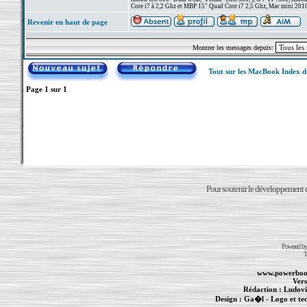
Core i7 à 2,2 Ghz et MBP 15" Quad Core i7 2,5 Ghz, Mac mini 201
Revenir en haut de page
Montrer les messages depuis:
Tout sur les MacBook Index 
Page
1
sur
1
Pour soutenir le développement du
Powered b
T
www.powerboo
Vers
Rédaction :
Ludovi
Design :
Ga�l
- Logo et te
Informations :
PowerBook
-
MacBook Pro
-
i