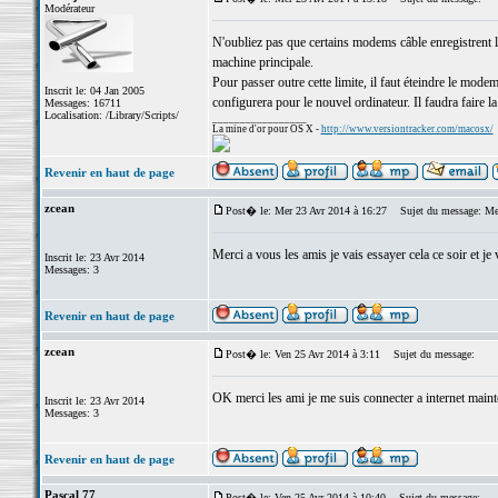
Modérateur
N'oubliez pas que certains modems câble enregistrent l
machine principale.
Pour passer outre cette limite, il faut éteindre le modem
Inscrit le: 04 Jan 2005
configurera pour le nouvel ordinateur. Il faudra faire l
Messages: 16711
Localisation: /Library/Scripts/
_________________
La mine d'or pour OS X -
http://www.versiontracker.com/macosx/
Revenir en haut de page
zcean
Post� le: Mer 23 Avr 2014 à 16:27
Sujet du message: Me
Merci a vous les amis je vais essayer cela ce soir et j
Inscrit le: 23 Avr 2014
Messages: 3
Revenir en haut de page
zcean
Post� le: Ven 25 Avr 2014 à 3:11
Sujet du message:
OK merci les ami je me suis connecter a internet maint
Inscrit le: 23 Avr 2014
Messages: 3
Revenir en haut de page
Pascal 77
Post� le: Ven 25 Avr 2014 à 10:40
Sujet du message: