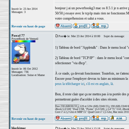
bonjour j ai un powerbookg3 mac os 8.5.1 je n arrive pa
Inscrit le: 23 Avr 2014
Messages: 3
50/50.j essaye avec le tcp/ip mais rien ne fonctionne.M
votre compréhension et salut a vous.
Revenir en haut de page
Pascal 77
Post� le: Mer 23 Avr 2014 à 10:00
Sujet du message:
PowerBook de Vermeil
1) Tableau de bord "Appletalk" : Dans le menu local "c
2) Tableau de bord "TCP/IP" : dans le menu local "conne
sélectionner "via dhcp".
Inscrit le: 06 Oct 2012
Messages: 736
À ce stade, ça devrait fonctionner. Toutefois, ne t'att
Localisation: Seine et Marne
Encore pour l'employer devras tu faire au minimum la mi
peux la télécharger ici
,
s'il est en anglais, là
.
Bon, il reste clair que ça ne mettra pas à ta portée des 
permettront guère d'accéder à des sites récents.
_________________
Duo 230 (68030/33,), 520 et 520c (68LC040/25), 190 (68LC040/66/
iBook G3/500 "Dual USB, "Pismo" (G3/500, ), G4"Ti"/550, iBook
Core i7 à 2,2 Ghz et MBP 15" Quad Core i7 2,5 Ghz, Mac mini 201
Revenir en haut de page
blackjmac
Post� le: Mer 23 Avr 2014 à 13:18
Sujet du message: