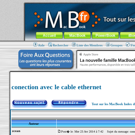
MacBook-fr.com : 100% Apple... 100% nomade !
Aller au contenu
-
Aller au menu général
-
Aller au menu de la
Menu général
Accueil
MacBook
PowerBook
iBo
Aide
Rechercher
Liste des Membres
Groupes
S'e
conection avec le cable ethernet
Tout sur les MacBook Index 
Auteur
zcean
Post� le: Mer 23 Avr 2014 à 7:42
Sujet du message: conect