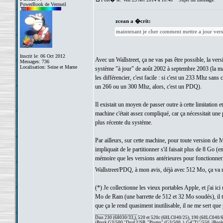
PowerBook de Vermeil
zcean a �crit:
maintenant je cher comment mettre a jour vers
Inscrit le: 06 Oct 2012
Avec un Wallstreet, ça ne vas pas être possible, la ve
Messages: 736
Localisation: Seine et Marne
système "à jour" de août 2002 à septembre 2003 (la ma
les différencier, c'est facile : si c'est un 233 Mhz sa
un 266 ou un 300 Mhz, alors, c'est un PDQ).
Il existait un moyen de passer outre à cette limitation
machine c'était assez compliqué, car ça nécessitait une 
plus récente du système.
Par ailleurs, sur cette machine, pour toute version de
impliquait de le partitionner s'il faisait plus de 8 G
mémoire que les versions antérieures pour fonctionner,
Wallstreet/PDQ, à mon avis, déjà avec 512 Mo, ça va
(*) Je collectionne les vieux portables Apple, et j'ai 
Mo de Ram (une barrette de 512 et 32 Mo soudés), il t
que ça le rend quasiment inutilisable, il ne me sert q
_________________
Duo 230 (68030/33,), 520 et 520c (68LC040/25), 190 (68LC040/66/
iBook G3/500 "Dual USB, "Pismo" (G3/500, ), G4"Ti"/550, iBook