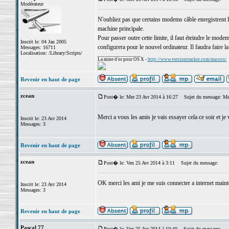
Modérateur
N'oubliez pas que certains modems câble enregistrent l
machine principale.
Pour passer outre cette limite, il faut éteindre le modem
Inscrit le: 04 Jan 2005
configurera pour le nouvel ordinateur. Il faudra faire l
Messages: 16711
Localisation: /Library/Scripts/
_________________
La mine d'or pour OS X -
http://www.versiontracker.com/macosx/
Revenir en haut de page
zcean
Post� le: Mer 23 Avr 2014 à 16:27
Sujet du message: Me
Merci a vous les amis je vais essayer cela ce soir et j
Inscrit le: 23 Avr 2014
Messages: 3
Revenir en haut de page
zcean
Post� le: Ven 25 Avr 2014 à 3:11
Sujet du message:
OK merci les ami je me suis connecter a internet maint
Inscrit le: 23 Avr 2014
Messages: 3
Revenir en haut de page
Pascal 77
Post� le: Ven 25 Avr 2014 à 10:40
Sujet du message: