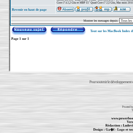
Core i7 à 2,2 Ghz et MBP 15" Quad Core i7 2,5 Ghz, Mac mini 201
Revenir en haut de page
Montrer les messages depuis:
Tout sur les MacBook Index 
Page
1
sur
1
Pour soutenir le développement du
Powered b
T
www.powerboo
Vers
Rédaction :
Ludovi
Design :
Ga�l
- Logo et te
Informations :
PowerBook
-
MacBook Pro
-
i