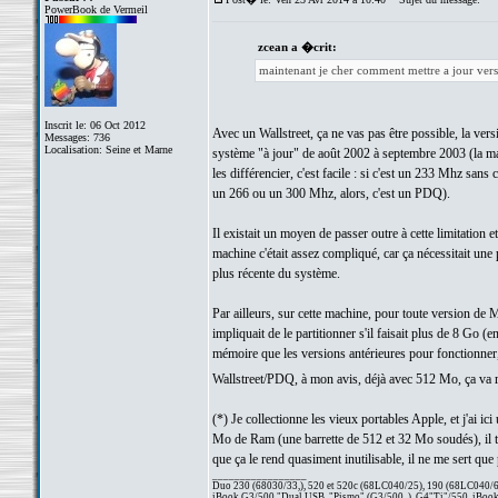
PowerBook de Vermeil
zcean a �crit:
maintenant je cher comment mettre a jour vers
Inscrit le: 06 Oct 2012
Avec un Wallstreet, ça ne vas pas être possible, la ve
Messages: 736
Localisation: Seine et Marne
système "à jour" de août 2002 à septembre 2003 (la ma
les différencier, c'est facile : si c'est un 233 Mhz sa
un 266 ou un 300 Mhz, alors, c'est un PDQ).
Il existait un moyen de passer outre à cette limitation
machine c'était assez compliqué, car ça nécessitait une 
plus récente du système.
Par ailleurs, sur cette machine, pour toute version de
impliquait de le partitionner s'il faisait plus de 8 G
mémoire que les versions antérieures pour fonctionner,
Wallstreet/PDQ, à mon avis, déjà avec 512 Mo, ça va
(*) Je collectionne les vieux portables Apple, et j'ai 
Mo de Ram (une barrette de 512 et 32 Mo soudés), il t
que ça le rend quasiment inutilisable, il ne me sert q
_________________
Duo 230 (68030/33,), 520 et 520c (68LC040/25), 190 (68LC040/66/
iBook G3/500 "Dual USB, "Pismo" (G3/500, ), G4"Ti"/550, iBook