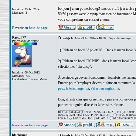
bonjour j ai un powerbookg3 mac os 8.5.1 je n arrive pa
Inscrit le: 23 Avr 2014
Messages: 3
50/50.j essaye avec le tcp/ip mais rien ne fonctionne.M
votre compréhension et salut a vous.
Revenir en haut de page
Pascal 77
Post� le: Mer 23 Avr 2014 à 10:00
Sujet du message:
PowerBook de Vermeil
1) Tableau de bord "Appletalk" : Dans le menu local "c
2) Tableau de bord "TCP/IP" : dans le menu local "conne
sélectionner "via dhcp".
Inscrit le: 06 Oct 2012
Messages: 736
À ce stade, ça devrait fonctionner. Toutefois, ne t'att
Localisation: Seine et Marne
Encore pour l'employer devras tu faire au minimum la mi
peux la télécharger ici
,
s'il est en anglais, là
.
Bon, il reste clair que ça ne mettra pas à ta portée des 
permettront guère d'accéder à des sites récents.
_________________
Duo 230 (68030/33,), 520 et 520c (68LC040/25), 190 (68LC040/66/
iBook G3/500 "Dual USB, "Pismo" (G3/500, ), G4"Ti"/550, iBook
Core i7 à 2,2 Ghz et MBP 15" Quad Core i7 2,5 Ghz, Mac mini 201
Revenir en haut de page
blackjmac
Post� le: Mer 23 Avr 2014 à 13:18
Sujet du message: