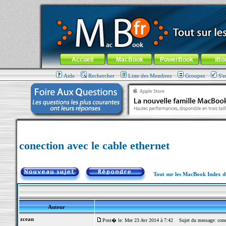
MacBook-fr.com : 100% Apple... 100% nomade !
Aller au contenu
-
Aller au menu général
-
Aller au menu de la
Menu général
Accueil
MacBook
PowerBook
iBo
Aide
Rechercher
Liste des Membres
Groupes
S'e
conection avec le cable ethernet
Tout sur les MacBook Index 
Auteur
zcean
Post� le: Mer 23 Avr 2014 à 7:42
Sujet du message: conect