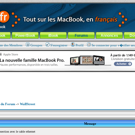
ade !
général
-
Aller au menu de la rubrique
ook
PowerBook
iBook
Forums
Annonces
Do
ste des Membres
Groupes
S'enregistrer
Profil
Se connecter pour v�rifier se
x du Forum
->
WallStreet
Message
ction avec le cable ethernet