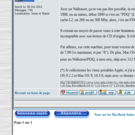
Inscrit le: 06 Oct 2012
Avec un Wallstreet, ça ne vas pas être possible, la 
Messages: 736
Localisation: Seine et Marne
1998, ou au mieux, début 1999 si c'est un "PDQ" (La 
cache L2, un 266 ou un 300 Mhz, alors, c'est un PD
Il existait un moyen de passer outre à cette limitati
incompatible avec son lecteur de CD d'origine. Il n'ét
Par ailleurs, sur cette machine, pour toute version de
de 7,99 Go maximum, et pas "8"). De plus, Mac OS X 
pour un Wallstreet/PDQ, à mon avis, déjà avec 512
(*) Je collectionne les vieux portables Apple, et j'
OS 9.2.2 et Mac OS X 10.3.9, mais avec ce dernier sys
_________________
Duo 230 (68030/33,), 520 et 520c (68LC040/25), 190 (68LC040/
1,42 Ghz, PowerBook G4 15" 1,25 Ghz et 12" 1,33 Ghz, MacBook
Revenir en haut de page
Tout sur les MacBook Inde
Page
1
sur
1