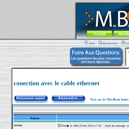
MacBook-fr.com : 100% Apple... 100% nom
Aller au contenu
-
Aller au menu 
Menu général
Accueil
MacB
Aide
Rechercher
Li
conection avec le cable ethernet
Tout sur les MacBook Inde
Auteur
zcean
Post� le: Mer 23 Avr 2014 à 7:42
Sujet du message: cone