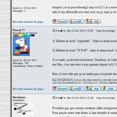
bonjour j ai un powerbookg3 mac os 8.5.1 je n arrive 
Inscrit le: 23 Avr 2014
Messages: 3
aide.Je me débrouille tres bien avec un pc mais je ne
Revenir en haut de page
Pascal 77
Post� le: Mer 23 Avr 2014 à 10:00
Sujet du message:
PowerBook de Vermeil
1) Tableau de bord "Appletalk" : Dans le menu local 
2) Tableau de bord "TCP/IP" : dans le menu local "con
À ce stade, ça devrait fonctionner. Toutefois, ne t'at
Inscrit le: 06 Oct 2012
Messages: 736
ton Mac, c'est une mise à jour gratuite depuis la 8.5.1
Localisation: Seine et Marne
Bon, il reste clair que ça ne mettra pas à ta portée de
_________________
Duo 230 (68030/33,), 520 et 520c (68LC040/25), 190 (68LC040/
1,42 Ghz, PowerBook G4 15" 1,25 Ghz et 12" 1,33 Ghz, MacBook
Revenir en haut de page
blackjmac
Post� le: Mer 23 Avr 2014 à 13:18
Sujet du message:
Modérateur
N'oubliez pas que certains modems câble enregistrent
Pour passer outre cette limite, il faut éteindre le mo