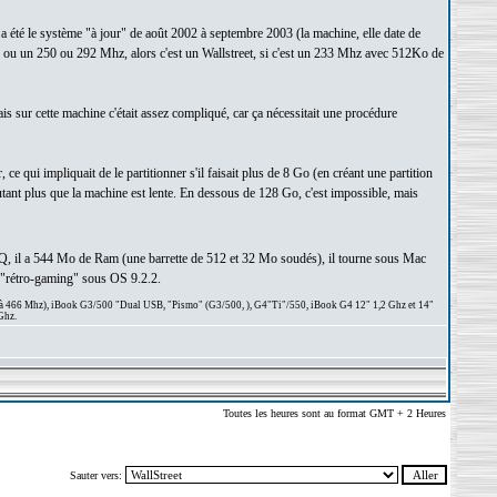
a été le système "à jour" de août 2002 à septembre 2003 (la machine, elle date de
2, ou un 250 ou 292 Mhz, alors c'est un Wallstreet, si c'est un 233 Mhz avec 512Ko de
is sur cette machine c'était assez compliqué, car ça nécessitait une procédure
e qui impliquait de le partitionner s'il faisait plus de 8 Go (en créant une partition
ant plus que la machine est lente. En dessous de 128 Go, c'est impossible, mais
 PDQ, il a 544 Mo de Ram (une barrette de 512 et 32 Mo soudés), il tourne sous Mac
u "rétro-gaming" sous OS 9.2.2.
 à 466 Mhz), iBook G3/500 "Dual USB, "Pismo" (G3/500, ), G4"Ti"/550, iBook G4 12" 1,2 Ghz et 14"
Ghz.
Toutes les heures sont au format GMT + 2 Heures
Sauter vers: