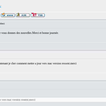
x/
Merci
 je vous donnes des nouvelles.Merci et bonne journée.
ntenant je cher comment mettre a jour vers mac version ressent.merci
r vers mac version ressent.merci