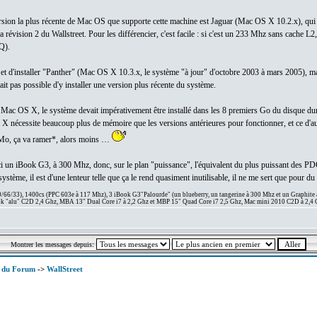
version la plus récente de Mac OS que supporte cette machine est Jaguar (Mac OS X 10.2.x), qui 
révision 2 du Wallstreet. Pour les différencier, c'est facile : si c'est un 233 Mhz sans cache L
Q).
on et d'installer "Panther" (Mac OS X 10.3.x, le système "à jour" d'octobre 2003 à mars 2005), ma
ait pas possible d'y installer une version plus récente du système.
 Mac OS X, le système devait impérativement être installé dans les 8 premiers Go du disque dur, c
nécessite beaucoup plus de mémoire que les versions antérieures pour fonctionner, et ce d'aut
 Mo, ça va ramer*, alors moins …
ai ici un iBook G3, à 300 Mhz, donc, sur le plan "puissance", l'équivalent du plus puissant des
tème, il est d'une lenteur telle que ça le rend quasiment inutilisable, il ne me sert que pour d
66/33), 1400cs (PPC 603e à 117 Mhz), 3 iBook G3"Palourde" (un blueberry, un tangerine à 300 Mhz et un Graphite
 "alu" C2D 2,4 Ghz, MBA 13" Dual Core i7 à 2,2 Ghz et MBP 15" Quad Core i7 2,5 Ghz, Mac mini 2010 C2D à 2,4 
Montrer les messages depuis:
x du Forum
->
WallStreet