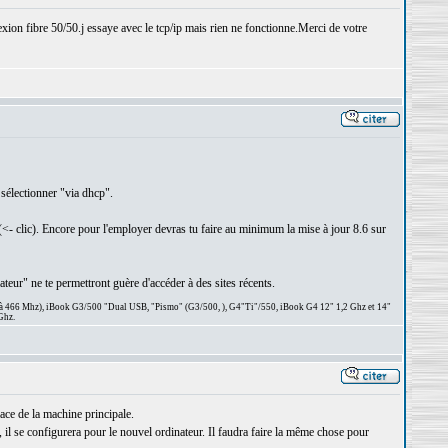
xion fibre 50/50.j essaye avec le tcp/ip mais rien ne fonctionne.Merci de votre
 sélectionner "via dhcp".
<- clic). Encore pour l'employer devras tu faire au minimum la mise à jour 8.6 sur
ateur" ne te permettront guère d'accéder à des sites récents.
 à 466 Mhz), iBook G3/500 "Dual USB, "Pismo" (G3/500, ), G4"Ti"/550, iBook G4 12" 1,2 Ghz et 14"
Ghz.
ace de la machine principale.
, il se configurera pour le nouvel ordinateur. Il faudra faire la même chose pour