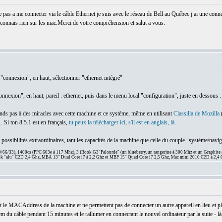
pas a me connecter via le câble Ethernet je suis avec le réseau de Bell au Québec j ai une conne
 connais rien sur les mac.Merci de votre compréhension et salut a vous.
"connexion", en haut, sélectionner "ethernet intégré"
nexion", en haut, pareil : ethernet, puis dans le menu local "configuration", juste en dessous :
tends pas à des miracles avec cette machine et ce système, même en utilisant
Classilla de Mozilla
(
. Si ton 8.5.1 est en français,
tu peux la télécharger ici
,
s'il est en anglais, là
.
s possibilités extraordinaires, tant les capacités de la machine que celle du couple "système/navig
66/33), 1400cs (PPC 603e à 117 Mhz), 3 iBook G3"Palourde" (un blueberry, un tangerine à 300 Mhz et un Graphite
 "alu" C2D 2,4 Ghz, MBA 13" Dual Core i7 à 2,2 Ghz et MBP 15" Quad Core i7 2,5 Ghz, Mac mini 2010 C2D à 2,4 
 le MACAddress de la machine et ne permettent pas de connecter un autre appareil en lieu et pl
dem du câble pendant 15 minutes et le rallumer en connectant le nouvel ordinateur par la suite - là