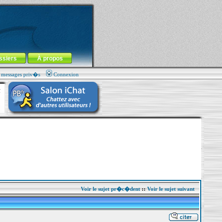
ssiers
À propos
s messages priv�s
Connexion
Voir le sujet pr�c�dent
::
Voir le sujet suivant