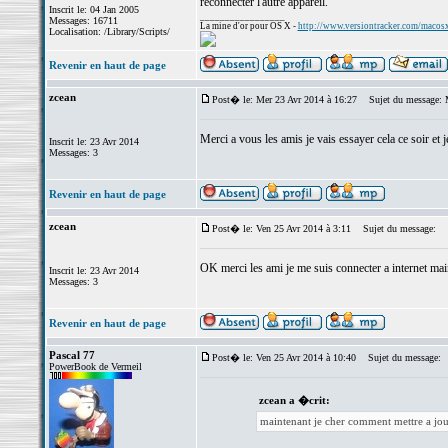
reconnecter l'autre appareil.
Inscrit le: 04 Jan 2005
_________________
Messages: 16711
La mine d'or pour OS X -
http://www.versiontracker.com/macos
Localisation: /Library/Scripts/
Revenir en haut de page
zcean
Post� le: Mer 23 Avr 2014 à 16:27
Sujet du message: 
Merci a vous les amis je vais essayer cela ce soir et
Inscrit le: 23 Avr 2014
Messages: 3
Revenir en haut de page
zcean
Post� le: Ven 25 Avr 2014 à 3:11
Sujet du message:
OK merci les ami je me suis connecter a internet mai
Inscrit le: 23 Avr 2014
Messages: 3
Revenir en haut de page
Pascal 77
Post� le: Ven 25 Avr 2014 à 10:40
Sujet du message:
PowerBook de Vermeil
zcean a �crit:
maintenant je cher comment mettre a jou