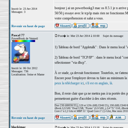
bonjour j ai un powerbookg3 mac os 8.5.1 je n arrive pa
Inscrit le: 23 Avr 2014
Messages: 3
50/50.j essaye avec le tcp/ip mais rien ne fonctionne.M
votre compréhension et salut a vous.
Revenir en haut de page
Pascal 77
Post� le: Mer 23 Avr 2014 à 10:00
Sujet du message:
PowerBook de Vermeil
1) Tableau de bord "Appletalk" : Dans le menu local "c
2) Tableau de bord "TCP/IP" : dans le menu local "conne
sélectionner "via dhcp".
Inscrit le: 06 Oct 2012
Messages: 736
À ce stade, ça devrait fonctionner. Toutefois, ne t'att
Localisation: Seine et Marne
Encore pour l'employer devras tu faire au minimum la mi
peux la télécharger ici
,
s'il est en anglais, là
.
Bon, il reste clair que ça ne mettra pas à ta portée des 
permettront guère d'accéder à des sites récents.
_________________
Duo 230 (68030/33,), 520 et 520c (68LC040/25), 190 (68LC040/66/
iBook G3/500 "Dual USB, "Pismo" (G3/500, ), G4"Ti"/550, iBook
Core i7 à 2,2 Ghz et MBP 15" Quad Core i7 2,5 Ghz, Mac mini 201
Revenir en haut de page
blackjmac
Post� le: Mer 23 Avr 2014 à 13:18
Sujet du message: