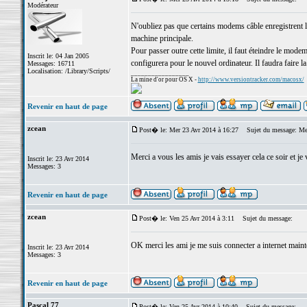
Modérateur
N'oubliez pas que certains modems câble enregistrent l
machine principale.
Pour passer outre cette limite, il faut éteindre le modem
Inscrit le: 04 Jan 2005
configurera pour le nouvel ordinateur. Il faudra faire l
Messages: 16711
Localisation: /Library/Scripts/
_________________
La mine d'or pour OS X -
http://www.versiontracker.com/macosx/
Revenir en haut de page
zcean
Post� le: Mer 23 Avr 2014 à 16:27
Sujet du message: Me
Merci a vous les amis je vais essayer cela ce soir et j
Inscrit le: 23 Avr 2014
Messages: 3
Revenir en haut de page
zcean
Post� le: Ven 25 Avr 2014 à 3:11
Sujet du message:
OK merci les ami je me suis connecter a internet maint
Inscrit le: 23 Avr 2014
Messages: 3
Revenir en haut de page
Pascal 77
Post� le: Ven 25 Avr 2014 à 10:40
Sujet du message: