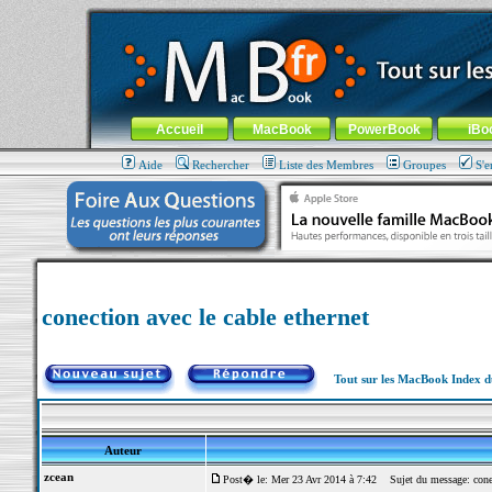
MacBook-fr.com : 100% Apple... 100% nomade !
Aller au contenu
-
Aller au menu général
-
Aller au menu de la
Menu général
Accueil
MacBook
PowerBook
iBo
Aide
Rechercher
Liste des Membres
Groupes
S'e
conection avec le cable ethernet
Tout sur les MacBook Index 
Auteur
zcean
Post� le: Mer 23 Avr 2014 à 7:42
Sujet du message: conect