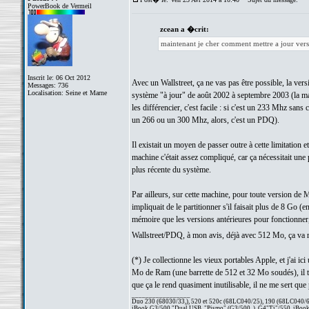
PowerBook de Vermeil
zcean a �crit:
maintenant je cher comment mettre a jour vers
Inscrit le: 06 Oct 2012
Avec un Wallstreet, ça ne vas pas être possible, la ve
Messages: 736
Localisation: Seine et Marne
système "à jour" de août 2002 à septembre 2003 (la ma
les différencier, c'est facile : si c'est un 233 Mhz sa
un 266 ou un 300 Mhz, alors, c'est un PDQ).
Il existait un moyen de passer outre à cette limitation
machine c'était assez compliqué, car ça nécessitait une 
plus récente du système.
Par ailleurs, sur cette machine, pour toute version de
impliquait de le partitionner s'il faisait plus de 8 G
mémoire que les versions antérieures pour fonctionner,
Wallstreet/PDQ, à mon avis, déjà avec 512 Mo, ça va
(*) Je collectionne les vieux portables Apple, et j'ai 
Mo de Ram (une barrette de 512 et 32 Mo soudés), il t
que ça le rend quasiment inutilisable, il ne me sert q
_________________
Duo 230 (68030/33,), 520 et 520c (68LC040/25), 190 (68LC040/66/
iBook G3/500 "Dual USB, "Pismo" (G3/500, ), G4"Ti"/550, iBook