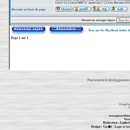
Core i7 à 2,2 Ghz et MBP 15" Quad Core i7 2,5 Ghz, Mac mini 201
Revenir en haut de page
Montrer les messages depuis:
Tout sur les MacBook Index 
Page
1
sur
1
Pour soutenir le développement du
Powered b
T
www.powerboo
Vers
Rédaction :
Ludovi
Design :
Ga�l
- Logo et te
Informations :
PowerBook
-
MacBook Pro
-
i