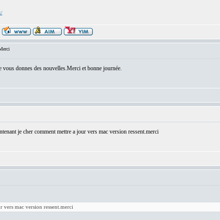
x/
Merci
 je vous donnes des nouvelles.Merci et bonne journée.
ntenant je cher comment mettre a jour vers mac version ressent.merci
r vers mac version ressent.merci