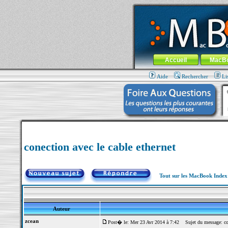
MacBook-fr.com : 100% Apple... 100% nom
Aller au contenu
-
Aller au menu 
Menu général
Accueil
MacB
Aide
Rechercher
Li
conection avec le cable ethernet
Tout sur les MacBook Inde
Auteur
zcean
Post� le: Mer 23 Avr 2014 à 7:42
Sujet du message: cone