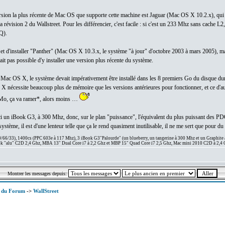
version la plus récente de Mac OS que supporte cette machine est Jaguar (Mac OS X 10.2.x), qui 
révision 2 du Wallstreet. Pour les différencier, c'est facile : si c'est un 233 Mhz sans cache L
Q).
on et d'installer "Panther" (Mac OS X 10.3.x, le système "à jour" d'octobre 2003 à mars 2005), ma
ait pas possible d'y installer une version plus récente du système.
 Mac OS X, le système devait impérativement être installé dans les 8 premiers Go du disque dur, c
nécessite beaucoup plus de mémoire que les versions antérieures pour fonctionner, et ce d'aut
 Mo, ça va ramer*, alors moins …
ai ici un iBook G3, à 300 Mhz, donc, sur le plan "puissance", l'équivalent du plus puissant des
tème, il est d'une lenteur telle que ça le rend quasiment inutilisable, il ne me sert que pour d
66/33), 1400cs (PPC 603e à 117 Mhz), 3 iBook G3"Palourde" (un blueberry, un tangerine à 300 Mhz et un Graphite
 "alu" C2D 2,4 Ghz, MBA 13" Dual Core i7 à 2,2 Ghz et MBP 15" Quad Core i7 2,5 Ghz, Mac mini 2010 C2D à 2,4 
Montrer les messages depuis:
x du Forum
->
WallStreet