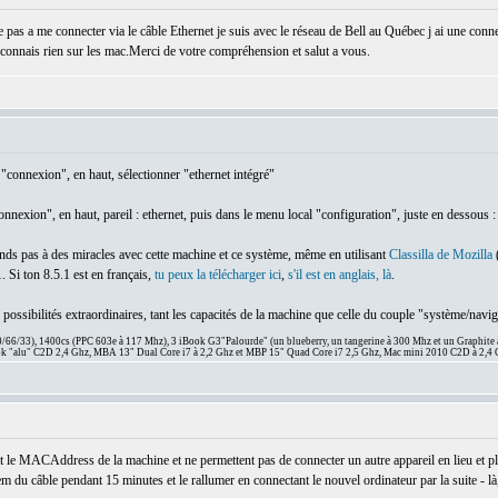
pas a me connecter via le câble Ethernet je suis avec le réseau de Bell au Québec j ai une conne
 connais rien sur les mac.Merci de votre compréhension et salut a vous.
"connexion", en haut, sélectionner "ethernet intégré"
nexion", en haut, pareil : ethernet, puis dans le menu local "configuration", juste en dessous :
tends pas à des miracles avec cette machine et ce système, même en utilisant
Classilla de Mozilla
(
. Si ton 8.5.1 est en français,
tu peux la télécharger ici
,
s'il est en anglais, là
.
s possibilités extraordinaires, tant les capacités de la machine que celle du couple "système/navig
66/33), 1400cs (PPC 603e à 117 Mhz), 3 iBook G3"Palourde" (un blueberry, un tangerine à 300 Mhz et un Graphite
 "alu" C2D 2,4 Ghz, MBA 13" Dual Core i7 à 2,2 Ghz et MBP 15" Quad Core i7 2,5 Ghz, Mac mini 2010 C2D à 2,4 
 le MACAddress de la machine et ne permettent pas de connecter un autre appareil en lieu et pl
dem du câble pendant 15 minutes et le rallumer en connectant le nouvel ordinateur par la suite - là