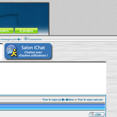
ssiers
À propos
s messages priv�s
Connexion
Voir le sujet pr�c�dent
::
Voir le sujet suivant