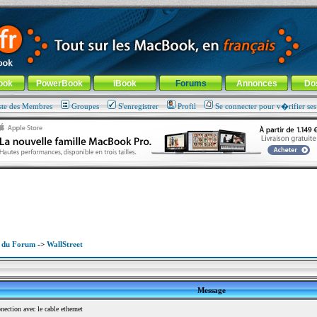
ade !
général
-
Aller au menu de la rubrique
ook
PowerBook
iBook
Forums
Annonces
Do
ste des Membres
Groupes
S'enregistrer
Profil
Se connecter pour v�rifier se
x du Forum
->
WallStreet
Message
ction avec le cable ethernet