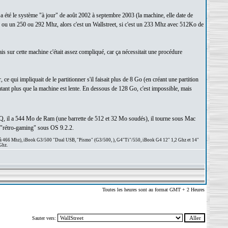
a été le système "à jour" de août 2002 à septembre 2003 (la machine, elle date de
2, ou un 250 ou 292 Mhz, alors c'est un Wallstreet, si c'est un 233 Mhz avec 512Ko de
is sur cette machine c'était assez compliqué, car ça nécessitait une procédure
e qui impliquait de le partitionner s'il faisait plus de 8 Go (en créant une partition
ant plus que la machine est lente. En dessous de 128 Go, c'est impossible, mais
 PDQ, il a 544 Mo de Ram (une barrette de 512 et 32 Mo soudés), il tourne sous Mac
u "rétro-gaming" sous OS 9.2.2.
 à 466 Mhz), iBook G3/500 "Dual USB, "Pismo" (G3/500, ), G4"Ti"/550, iBook G4 12" 1,2 Ghz et 14"
Ghz.
Toutes les heures sont au format GMT + 2 Heures
Sauter vers: