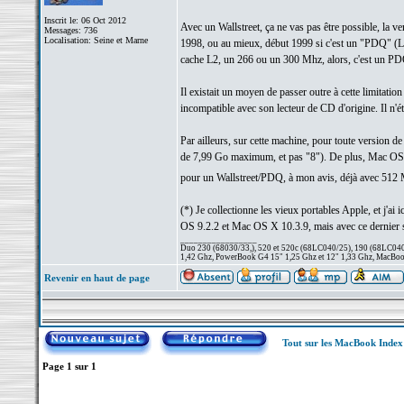
Inscrit le: 06 Oct 2012
Avec un Wallstreet, ça ne vas pas être possible, la 
Messages: 736
Localisation: Seine et Marne
1998, ou au mieux, début 1999 si c'est un "PDQ" (La 
cache L2, un 266 ou un 300 Mhz, alors, c'est un PD
Il existait un moyen de passer outre à cette limitati
incompatible avec son lecteur de CD d'origine. Il n'ét
Par ailleurs, sur cette machine, pour toute version de
de 7,99 Go maximum, et pas "8"). De plus, Mac OS X 
pour un Wallstreet/PDQ, à mon avis, déjà avec 512
(*) Je collectionne les vieux portables Apple, et j'
OS 9.2.2 et Mac OS X 10.3.9, mais avec ce dernier sys
_________________
Duo 230 (68030/33,), 520 et 520c (68LC040/25), 190 (68LC040/
1,42 Ghz, PowerBook G4 15" 1,25 Ghz et 12" 1,33 Ghz, MacBook
Revenir en haut de page
Tout sur les MacBook Inde
Page
1
sur
1