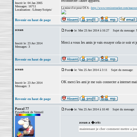
reconnecter l'autre appareil.
Inscrit le: 04 Jan 2005
_________________
Messages: 16711
La mine d'or pour OS X -
http://www.versiontracker.com/macos
Localisation: /Library/Scripts/
Revenir en haut de page
zcean
Post� le: Mer 23 Avr 2014 à 16:27
Sujet du message: 
Merci a vous les amis je vais essayer cela ce soir et
Inscrit le: 23 Avr 2014
Messages: 3
Revenir en haut de page
zcean
Post� le: Ven 25 Avr 2014 à 3:11
Sujet du message:
OK merci les ami je me suis connecter a internet mai
Inscrit le: 23 Avr 2014
Messages: 3
Revenir en haut de page
Pascal 77
Post� le: Ven 25 Avr 2014 à 10:40
Sujet du message:
PowerBook de Vermeil
zcean a �crit:
maintenant je cher comment mettre a jou