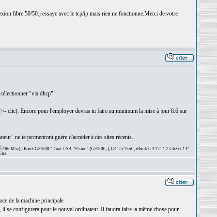
xion fibre 50/50.j essaye avec le tcp/ip mais rien ne fonctionne.Merci de votre
 sélectionner "via dhcp".
<- clic). Encore pour l'employer devras tu faire au minimum la mise à jour 8.6 sur
ateur" ne te permettront guère d'accéder à des sites récents.
 à 466 Mhz), iBook G3/500 "Dual USB, "Pismo" (G3/500, ), G4"Ti"/550, iBook G4 12" 1,2 Ghz et 14"
Ghz.
ace de la machine principale.
, il se configurera pour le nouvel ordinateur. Il faudra faire la même chose pour