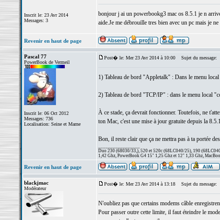
bonjour j ai un powerbookg3 mac os 8.5.1 je n arrive 
Inscrit le: 23 Avr 2014
Messages: 3
aide.Je me débrouille tres bien avec un pc mais je ne
Revenir en haut de page
Pascal 77
Post� le: Mer 23 Avr 2014 à 10:00
Sujet du message:
PowerBook de Vermeil
1) Tableau de bord "Appletalk" : Dans le menu local 
2) Tableau de bord "TCP/IP" : dans le menu local "con
À ce stade, ça devrait fonctionner. Toutefois, ne t'at
Inscrit le: 06 Oct 2012
Messages: 736
ton Mac, c'est une mise à jour gratuite depuis la 8.5.1
Localisation: Seine et Marne
Bon, il reste clair que ça ne mettra pas à ta portée de
_________________
Duo 230 (68030/33,), 520 et 520c (68LC040/25), 190 (68LC040/
1,42 Ghz, PowerBook G4 15" 1,25 Ghz et 12" 1,33 Ghz, MacBook
Revenir en haut de page
blackjmac
Post� le: Mer 23 Avr 2014 à 13:18
Sujet du message:
Modérateur
N'oubliez pas que certains modems câble enregistrent
Pour passer outre cette limite, il faut éteindre le mo