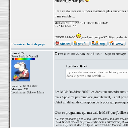
question, j'y crois pas
il y a eu d'autres cas sur des machines plus anciennes
il me semble....
_________________
Macbook Pro RETINA 15 1TO SSD 16GO RAM
OS X EL CAPITAN
IPHONE 6S 64GO
, touchpad, ipad pro 9.7 128go, ipod et cie..
Revenir en haut de page
Pascal 77
Post� le: Mar 26 Ao� 2014 à 10:07
Sujet du message:
PowerBook de Vermeil
Cyrillo a �crit:
il y a eu d'autres cas sur des machines plus a
dans le genre il me semble....
Inscrit le: 06 Oct 2012
Messages: 736
Les MBP "mid/late 2007", et, dans une moindre mesure
Localisation: Seine et Marne
mais Apple n'a pas remplacé gratuitement, ils ont prése
c'était un défaut de conception de la puce qui provoqua
C'est ce programme qui m'a valu le MBP que j'utilise a
_________________
Duo 230 (68030/33,), 520 et 520c (68LC040/25), 190 (68LC040/66/
iBook G3/500 "Dual USB, "Pismo" (G3/500, ), G4"Ti"/550, iBook
Core i7 à 2,2 Ghz et MBP 15" Quad Core i7 2,5 Ghz, Mac mini 201