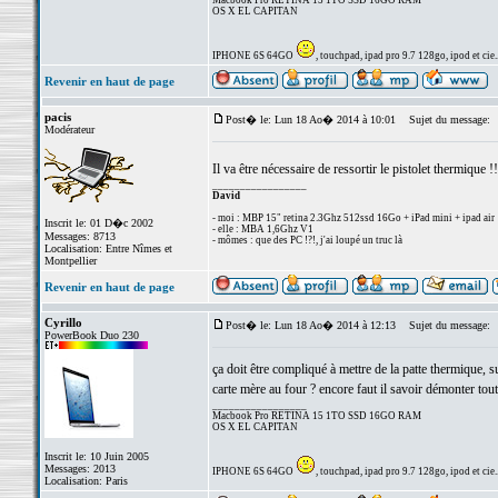
Macbook Pro RETINA 15 1TO SSD 16GO RAM
OS X EL CAPITAN
IPHONE 6S 64GO
, touchpad, ipad pro 9.7 128go, ipod et cie..
Revenir en haut de page
pacis
Post� le: Lun 18 Ao� 2014 à 10:01
Sujet du message:
Modérateur
Il va être nécessaire de ressortir le pistolet thermique !
_________________
David
- moi : MBP 15" retina 2.3Ghz 512ssd 16Go + iPad mini + ipad air
Inscrit le: 01 D�c 2002
- elle : MBA 1,6Ghz V1
Messages: 8713
- mômes : que des PC !?!, j'ai loupé un truc là
Localisation: Entre Nîmes et
Montpellier
Revenir en haut de page
Cyrillo
Post� le: Lun 18 Ao� 2014 à 12:13
Sujet du message:
PowerBook Duo 230
ça doit être compliqué à mettre de la patte thermique, s
carte mère au four ? encore faut il savoir démonter tout
_________________
Macbook Pro RETINA 15 1TO SSD 16GO RAM
OS X EL CAPITAN
Inscrit le: 10 Juin 2005
Messages: 2013
IPHONE 6S 64GO
, touchpad, ipad pro 9.7 128go, ipod et cie..
Localisation: Paris