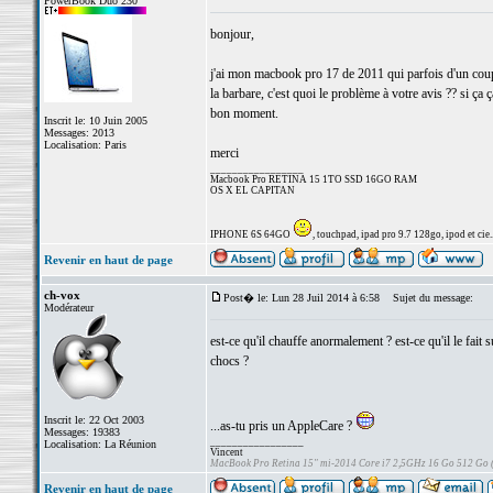
PowerBook Duo 230
bonjour,
j'ai mon macbook pro 17 de 2011 qui parfois d'un coup l'
la barbare, c'est quoi le problème à votre avis ?? si ça
bon moment.
Inscrit le: 10 Juin 2005
Messages: 2013
Localisation: Paris
merci
_________________
Macbook Pro RETINA 15 1TO SSD 16GO RAM
OS X EL CAPITAN
IPHONE 6S 64GO
, touchpad, ipad pro 9.7 128go, ipod et cie..
Revenir en haut de page
ch-vox
Post� le: Lun 28 Juil 2014 à 6:58
Sujet du message:
Modérateur
est-ce qu'il chauffe anormalement ? est-ce qu'il le fait 
chocs ?
Inscrit le: 22 Oct 2003
...as-tu pris un AppleCare ?
Messages: 19383
_________________
Localisation: La Réunion
Vincent
MacBook Pro Retina 15" mi-2014 Core i7 2,5GHz 16 Go 512 Go
Revenir en haut de page