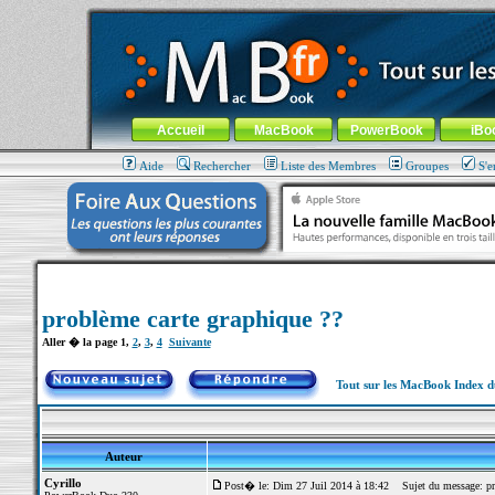
MacBook-fr.com : 100% Apple... 100% nomade !
Aller au contenu
-
Aller au menu général
-
Aller au menu de la
Menu général
Accueil
MacBook
PowerBook
iBo
Aide
Rechercher
Liste des Membres
Groupes
S'e
problème carte graphique ??
Aller � la page
1
,
2
,
3
,
4
Suivante
Tout sur les MacBook Index 
Auteur
Cyrillo
Post� le: Dim 27 Juil 2014 à 18:42
Sujet du message: pro