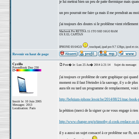
je lui mettrai bien un peu de patte thermique mais qua
un pro pourrait me faire ça mais il me prendrait au moin
j'ai toujours des doutes si le problème vient réellement 
_________________
Macbook Pro RETINA 15 1TO SSD 16GO RAM
OS X EL CAPITAN
IPHONE 6S 64GO
, touchpad, ipad pro 9.7 128go, ipod et cie..
Revenir en haut de page
Cyrillo
Post� le: Lun 25 Ao� 2014 à 21:14
Sujet du message:
PowerBook Duo 230
j'ai toujours ce problème de carte graphique qui quand el
moment ou il faut l'éteindre à la sauvage, il y a de pl
aura tôt ou tard un programme de remplacement, voici u
http://belgium-iphone.lesoir.be/2014/08/21/mac-book-pr
Inscrit le: 10 Juin 2005
Messages: 2013
Localisation: Paris
la pétition (merci de la signer ça ne vous engage à rien 
http://www.change.org/p/timothy-d-cook-replace-or-fi
il y a aussi un sujet consacré à ce problème sur fb, un