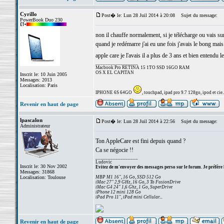
Cyrillo
Post� le: Lun 28 Juil 2014 à 20:08
Sujet du message:
PowerBook Duo 230
non il chauffe normalement, si je télécharge ou vais s
quand je redémarre j'ai eu une fois j'avais le bong mais
apple care je l'avais il a plus de 3 ans et bien entendu 
_________________
Macbook Pro RETINA 15 1TO SSD 16GO RAM
OS X EL CAPITAN
Inscrit le: 10 Juin 2005
Messages: 2013
Localisation: Paris
IPHONE 6S 64GO
, touchpad, ipad pro 9.7 128go, ipod et cie..
Revenir en haut de page
lpascalon
Post� le: Lun 28 Juil 2014 à 22:56
Sujet du message:
Administrateur
Ton AppleCare est fini depuis quand ?
Ca se négocie !!
_________________
Ludovic
Inscrit le: 30 Nov 2002
Evitez de m'envoyer des messages perso sur le forum. Je préfère 
Messages: 31868
Localisation: Toulouse
MBP M1 16", 16 Go, SSD 512 Go
iMac 27" 2,9 GHz, 16 Go, 3 To FusionDrive
iMac G4 24" 1,6 Ghz, 1 Go, SuperDrive
iPhone 12 mini 128 Go
iPad Pro 11", iPad mini Cellular...
Revenir en haut de page