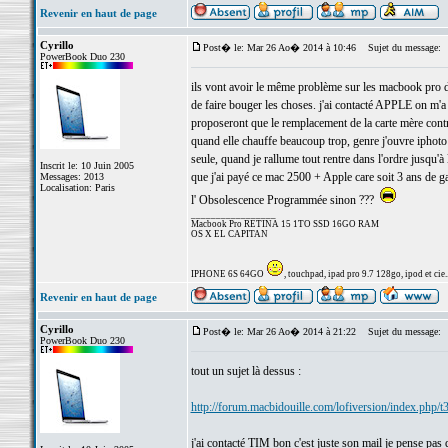
Revenir en haut de page
Cyrillo
Post� le: Mar 26 Ao� 2014 à 10:46
Sujet du message:
PowerBook Duo 230
ils vont avoir le même problème sur les macbook pro de
de faire bouger les choses. j'ai contacté APPLE on m'a d
proposeront que le remplacement de la carte mère contr
quand elle chauffe beaucoup trop, genre j'ouvre iphoto et
seule, quand je rallume tout rentre dans l'ordre jusqu'à
Inscrit le: 10 Juin 2005
que j'ai payé ce mac 2500 + Apple care soit 3 ans de ga
Messages: 2013
Localisation: Paris
l' Obsolescence Programmée sinon ???
_________________
Macbook Pro RETINA 15 1TO SSD 16GO RAM
OS X EL CAPITAN
IPHONE 6S 64GO
, touchpad, ipad pro 9.7 128go, ipod et cie..
Revenir en haut de page
Cyrillo
Post� le: Mar 26 Ao� 2014 à 21:22
Sujet du message:
PowerBook Duo 230
tout un sujet là dessus :
http://forum.macbidouille.com/lofiversion/index.php/
j'ai contacté TIM bon c'est juste son mail je pense pas 