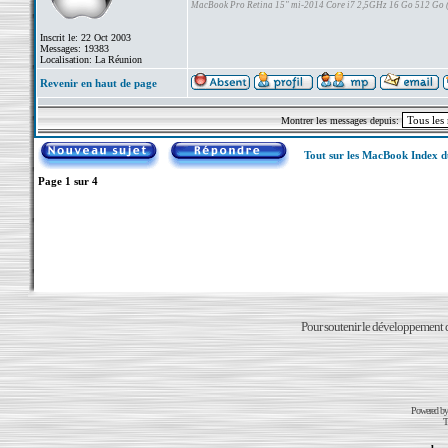
MacBook Pro Retina 15" mi-2014 Core i7 2,5GHz 16 Go 512 Go
Inscrit le: 22 Oct 2003
Messages: 19383
Localisation: La Réunion
Revenir en haut de page
Montrer les messages depuis:
Tout sur les MacBook Index 
Page
1
sur
4
Pour soutenir le développement du
Powered b
T