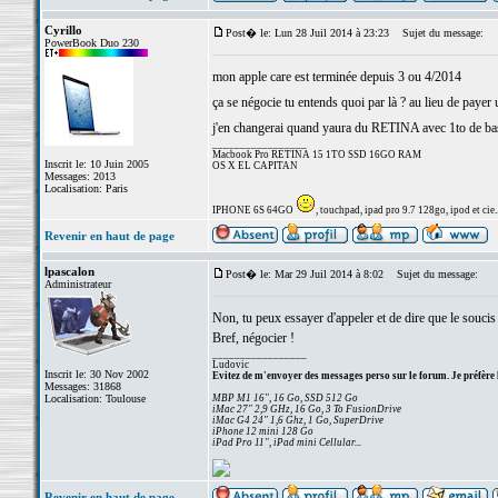
Cyrillo
Post� le: Lun 28 Juil 2014 à 23:23
Sujet du message:
PowerBook Duo 230
mon apple care est terminée depuis 3 ou 4/2014
ça se négocie tu entends quoi par là ? au lieu de payer
j'en changerai quand yaura du RETINA avec 1to de ba
_________________
Macbook Pro RETINA 15 1TO SSD 16GO RAM
Inscrit le: 10 Juin 2005
OS X EL CAPITAN
Messages: 2013
Localisation: Paris
IPHONE 6S 64GO
, touchpad, ipad pro 9.7 128go, ipod et cie..
Revenir en haut de page
lpascalon
Post� le: Mar 29 Juil 2014 à 8:02
Sujet du message:
Administrateur
Non, tu peux essayer d'appeler et de dire que le soucis 
Bref, négocier !
_________________
Ludovic
Inscrit le: 30 Nov 2002
Evitez de m'envoyer des messages perso sur le forum. Je préfère 
Messages: 31868
Localisation: Toulouse
MBP M1 16", 16 Go, SSD 512 Go
iMac 27" 2,9 GHz, 16 Go, 3 To FusionDrive
iMac G4 24" 1,6 Ghz, 1 Go, SuperDrive
iPhone 12 mini 128 Go
iPad Pro 11", iPad mini Cellular...
Revenir en haut de page