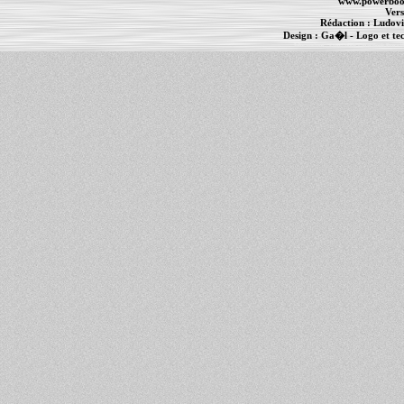
www.powerboo
Vers
Rédaction :
Ludovi
Design :
Ga�l
- Logo et te
Informations :
PowerBook
-
MacBook Pro
-
i