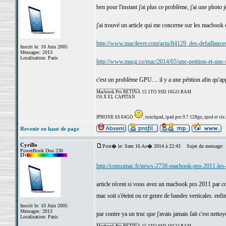
ben pour l'instant j'ai plus ce problème, j'ai une photo 
j'ai trouvé un article qui me concerne sur les macbook 
http://www.mac4ever.com/actu/84129_des-defaillanc
Inscrit le: 10 Juin 2005
Messages: 2013
Localisation: Paris
http://www.macg.co/mac/2014/05/une-petition-et-une
c'est un problème GPU.... il y a une pétition afin qu'ap
_________________
Macbook Pro RETINA 15 1TO SSD 16GO RAM
OS X EL CAPITAN
IPHONE 6S 64GO
, touchpad, ipad pro 9.7 128go, ipod et cie..
Revenir en haut de page
Cyrillo
Post� le: Sam 16 Ao� 2014 à 22:43
Sujet du message:
PowerBook Duo 230
http://consomac.fr/news-2758-macbook-pro-2011-les-
article récent si vous avez un macbook pro 2011 par contr
mac soit s'éteint ou ce genre de bandes verticales. enf
Inscrit le: 10 Juin 2005
Messages: 2013
par contre ya un truc que j'avais jamais fait c'est nettoy
Localisation: Paris
_________________