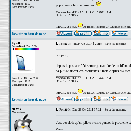
Inscrit le: 10 Juin 2005
Messages: 2013
je pouvais aller me faire voir
Localisation: Paris
_________________
Macbook Pro RETINA 15 1TO SSD 16GO RAM
OS X EL CAPITAN
IPHONE 6S 64GO
, touchpad, ipad pro 9.7 128go, ipod et cie..
Revenir en haut de page
Cyrillo
Post� le: Ven 24 Oct 2014 à 21:18
Sujet du message:
PowerBook Duo 230
bonjour,
depuis le passage à Yosemite je n'ai plus le problème
os puisse arrêter ces problèmes ? mais d'après d'autres
_________________
Inscrit le: 10 Juin 2005
Macbook Pro RETINA 15 1TO SSD 16GO RAM
OS X EL CAPITAN
Messages: 2013
Localisation: Paris
IPHONE 6S 64GO
, touchpad, ipad pro 9.7 128go, ipod et cie..
Revenir en haut de page
ch-vox
Post� le: Dim 26 Oct 2014 à 7:21
Sujet du message:
Modérateur
c'est possible qu'un pilote vienne panser le problème s
_________________
Vincent