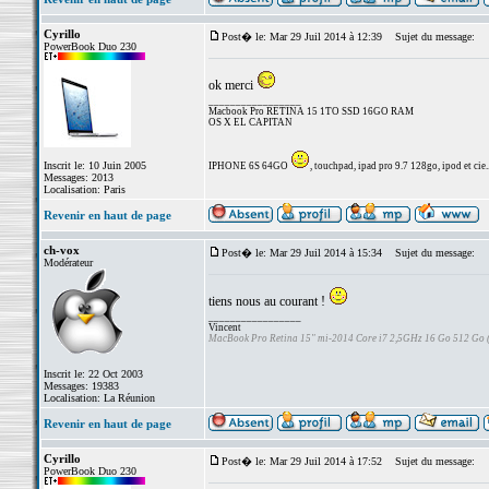
Cyrillo
Post� le: Mar 29 Juil 2014 à 12:39
Sujet du message:
PowerBook Duo 230
ok merci
_________________
Macbook Pro RETINA 15 1TO SSD 16GO RAM
OS X EL CAPITAN
Inscrit le: 10 Juin 2005
IPHONE 6S 64GO
, touchpad, ipad pro 9.7 128go, ipod et cie..
Messages: 2013
Localisation: Paris
Revenir en haut de page
ch-vox
Post� le: Mar 29 Juil 2014 à 15:34
Sujet du message:
Modérateur
tiens nous au courant !
_________________
Vincent
MacBook Pro Retina 15" mi-2014 Core i7 2,5GHz 16 Go 512 Go
Inscrit le: 22 Oct 2003
Messages: 19383
Localisation: La Réunion
Revenir en haut de page
Cyrillo
Post� le: Mar 29 Juil 2014 à 17:52
Sujet du message:
PowerBook Duo 230