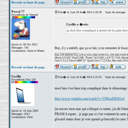
Revenir en haut de page
Pascal 77
Post� le: Lun 18 Ao� 2014 à 20:36
Sujet du message:
PowerBook de Vermeil
Cyrillo a �crit:
ça doit être compliqué à mettre de la patte the
Inscrit le: 06 Oct 2012
Messages: 736
Ben, il y a intérêt, que ça se fait, si tu remontes le b
Localisation: Seine et Marne
_________________
Duo 230 (68030/33,), 520 et 520c (68LC040/25), 190 (68LC040/66/
iBook G3/500 "Dual USB, "Pismo" (G3/500, ), G4"Ti"/550, iBook
Core i7 à 2,2 Ghz et MBP 15" Quad Core i7 2,5 Ghz, Mac mini 201
Revenir en haut de page
Cyrillo
Post� le: Lun 18 Ao� 2014 à 22:01
Sujet du message:
PowerBook Duo 230
mwé ben c'est bien trop compliqué dans le démontage pers
http://www.youtube.com/watch?v=VlMxoHK0Os4
j'ai encore mon mac qui a bloqué ce matin, j'ai dû l'étein
Inscrit le: 10 Juin 2005
PRAM il repart... je pige pas si c'est vraiment la carte 
Messages: 2013
Localisation: Paris
gfxcard status donc je vois quand ça bascule) la carte 3