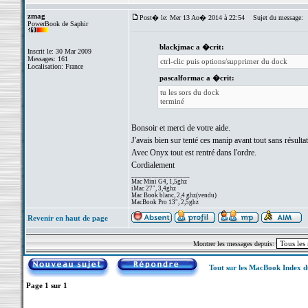
zmag
Post� le: Mer 13 Ao� 2014 à 22:54
Sujet du message:
PowerBook de Saphir
blackjmac a �crit:
Inscrit le: 30 Mar 2009
Messages: 161
ctrl-clic puis options/supprimer du dock
Localisation: France
pascalformac a �crit:
tu les sors du dock
terminé
Bonsoir et merci de votre aide.
J'avais bien sur tenté ces manip avant tout sans résultat
Avec Onyx tout est rentré dans l'ordre.
Cordialement
_________________
Mac Mini G4, 1,5ghz
iMac 27", 3,4ghz
Mac Book blanc, 2,4 ghz(vendu)
MacBook Pro 13", 2,5ghz
Revenir en haut de page
Montrer les messages depuis:
Tout sur les MacBook Index 
Page
1
sur
1