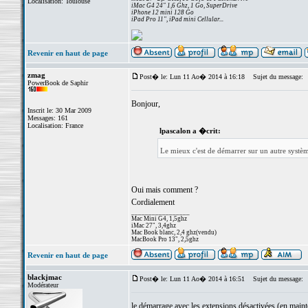
Localisation: Toulouse
iMac G4 24" 1,6 Ghz, 1 Go, SuperDrive
iPhone 12 mini 128 Go
iPad Pro 11", iPad mini Cellular...
Revenir en haut de page
zmag
Post� le: Lun 11 Ao� 2014 à 16:18
Sujet du message:
PowerBook de Saphir
Bonjour,
Inscrit le: 30 Mar 2009
Messages: 161
Localisation: France
lpascalon a �crit:
Le mieux c'est de démarrer sur un autre systè
Oui mais comment ?
Cordialement
_________________
Mac Mini G4, 1,5ghz
iMac 27", 3,4ghz
Mac Book blanc, 2,4 ghz(vendu)
MacBook Pro 13", 2,5ghz
Revenir en haut de page
blackjmac
Post� le: Lun 11 Ao� 2014 à 16:51
Sujet du message:
Modérateur
le démarrage avec les extensions désactivées (en mainte