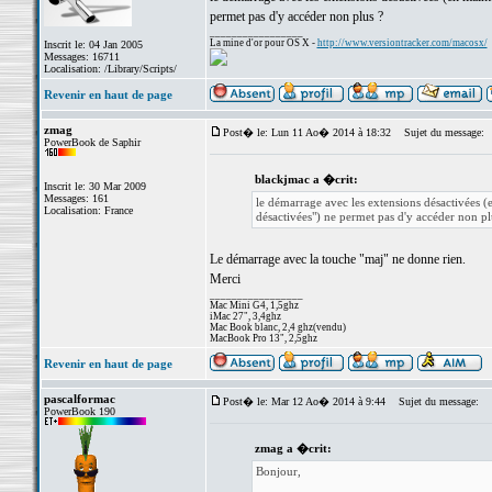
permet pas d'y accéder non plus ?
_________________
La mine d'or pour OS X -
http://www.versiontracker.com/macosx/
Inscrit le: 04 Jan 2005
Messages: 16711
Localisation: /Library/Scripts/
Revenir en haut de page
zmag
Post� le: Lun 11 Ao� 2014 à 18:32
Sujet du message:
PowerBook de Saphir
blackjmac a �crit:
Inscrit le: 30 Mar 2009
Messages: 161
le démarrage avec les extensions désactivées (
Localisation: France
désactivées") ne permet pas d'y accéder non pl
Le démarrage avec la touche "maj" ne donne rien.
Merci
_________________
Mac Mini G4, 1,5ghz
iMac 27", 3,4ghz
Mac Book blanc, 2,4 ghz(vendu)
MacBook Pro 13", 2,5ghz
Revenir en haut de page
pascalformac
Post� le: Mar 12 Ao� 2014 à 9:44
Sujet du message:
PowerBook 190
zmag a �crit:
Bonjour,