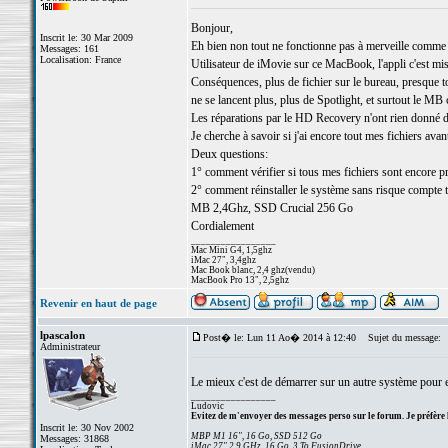
Bonjour,
Inscrit le: 30 Mar 2009
Eh bien non tout ne fonctionne pas à merveille comme je
Messages: 161
Localisation: France
Utilisateur de iMovie sur ce MacBook, l'appli c'est mi
Conséquences, plus de fichier sur le bureau, presque to
ne se lancent plus, plus de Spotlight, et surtout le MB 
Les réparations par le HD Recovery n'ont rien donné d'
Je cherche à savoir si j'ai encore tout mes fichiers avan
Deux questions:
1° comment vérifier si tous mes fichiers sont encore p
2° comment réinstaller le système sans risque compte t
MB 2,4Ghz, SSD Crucial 256 Go
Cordialement
_________________
Mac Mini G4, 1,5ghz
iMac 27", 3,4ghz
Mac Book blanc, 2,4 ghz(vendu)
MacBook Pro 13", 2,5ghz
Revenir en haut de page
lpascalon
Post� le: Lun 11 Ao� 2014 à 12:40
Sujet du message:
Administrateur
Le mieux c'est de démarrer sur un autre système pour 
_________________
Ludovic
Evitez de m'envoyer des messages perso sur le forum. Je préfère 
Inscrit le: 30 Nov 2002
MBP M1 16", 16 Go, SSD 512 Go
Messages: 31868
iMac 27" 2,9 GHz, 16 Go, 3 To FusionDrive