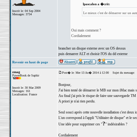
lpascalon a �crit:
Inscrit le: 04 Sep 2004
Le mieux c'est de démarrer sur un aut
Messages: 3734
Oui mais comment ?
Cordialement
brancher un disque externe avec un OS dessus
puis demarrer ALT et choisir l'OS du dd externe
Revenir en haut de page
zmag
Post� le: Mer 13 Ao� 2014 à 12:00
Sujet du message:
PowerBook de Saphir
Bonjour,
Inscrit le: 30 Mar 2009
J'ai bien tenté de démarrer le MB sur mon iMac mais san
Messages: 161
Localisation: France
Au final j'ai pris le risque de faire une sauvegarde TM e
A priori je n'ai rien perdu.
Seul souci après cette nouvelle installation c'est deux 
L'un correspond à l'appli "Utilitaire de disque" et le s
?
Une idée pour supprimer ces "
" indésirables ?
Cordialement