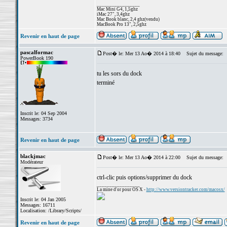
_________________
Mac Mini G4, 1,5ghz
iMac 27", 3,4ghz
Mac Book blanc, 2,4 ghz(vendu)
MacBook Pro 13", 2,5ghz
Revenir en haut de page
pascalformac
Post� le: Mer 13 Ao� 2014 à 18:40
Sujet du message:
PowerBook 190
tu les sors du dock
terminé
Inscrit le: 04 Sep 2004
Messages: 3734
Revenir en haut de page
blackjmac
Post� le: Mer 13 Ao� 2014 à 22:00
Sujet du message:
Modérateur
ctrl-clic puis options/supprimer du dock
_________________
La mine d'or pour OS X -
http://www.versiontracker.com/macosx/
Inscrit le: 04 Jan 2005
Messages: 16711
Localisation: /Library/Scripts/
Revenir en haut de page