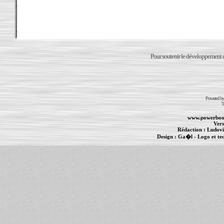
Pour soutenir le développement du
Powered b
T
www.powerboo
Vers
Rédaction :
Ludovi
Design :
Ga�l
- Logo et te
Informations :
PowerBook
-
MacBook Pro
-
i