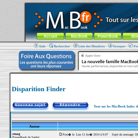
MacBook-fr.com : 100% Apple... 100% nomade !
Aller au contenu
-
Aller au menu général
-
Aller au menu de la
Menu général
Accueil
MacBook
PowerBook
iBo
Aide
Rechercher
Liste des Membres
Groupes
S'e
Disparition Finder
Tout sur les MacBook Index 
Auteur
zmag
Post� le: Lun 11 Ao� 2014 à 9:07
Sujet du message: Dis
PowerBook de Saphir