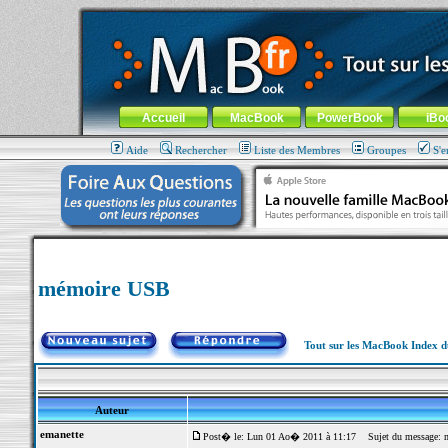
MacBook-fr.com : 100% Apple... 100% nomade !
Aller au contenu
-
Aller au menu général
-
Aller au menu de la
Menu général
Accueil
MacBook
PowerBook
iBo
Aide
Rechercher
Liste des Membres
Groupes
S'e
mémoire USB
Tout sur les MacBook Index 
Auteur
emanette
Post� le: Lun 01 Ao� 2011 à 11:17
Sujet du message: 