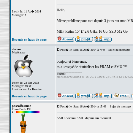
Hello;
Inscrit le: 11 Ao� 2014
Messages: 1
Même problème pour moi depuis 3 jours sur mon MBP...
MBP Retina 15" i7 2,6 GHz, 16 Go, SSD 512 Go
Revenir en haut de page
ch-vox
Post� le: Sam 16 Ao� 2014 à 7:49
Sujet du message:
Modérateur
bonjour et bienvenue,
as-tu essayé de réinitialiser les PRAM et SMU ??!
_________________
Vincent
MacBook Pro Retina 15" mi-2014 Core i7 2,5GHz 16 Go 512 Go
Inscrit le: 22 Oct 2003
Messages: 19383
Localisation: La Réunion
Revenir en haut de page
pascalformac
Post� le: Sam 16 Ao� 2014 à 15:46
Sujet du message:
PowerBook 190
SMU devenu SMC depuis un moment