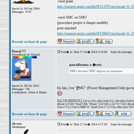
-reset pram
http://support.apple.com/kb/HT1379?viewlocale=fr_
Inscrit le: 04 Sep 2004
Messages: 3734
-reset SMC ou SMU
(procedure propre à chaque modèle)
pour macintel
http://support.apple.com/kb/HT3964?viewlocale=fr_
Revenir en haut de page
Pascal 77
Post� le: Dim 17 Ao� 2014 à 10:06
Sujet du message:
PowerBook de Vermeil
pascalformac a �crit:
SMU devenu SMC depuis un moment
Inscrit le: 06 Oct 2012
En fait, c'est "
P
MU" (Power Management Unit) qui est 
Messages: 736
Localisation: Seine et Marne
_________________
Duo 230 (68030/33,), 520 et 520c (68LC040/25), 190 (68LC040/66/
iBook G3/500 "Dual USB, "Pismo" (G3/500, ), G4"Ti"/550, iBook
Core i7 à 2,2 Ghz et MBP 15" Quad Core i7 2,5 Ghz, Mac mini 201
Revenir en haut de page
ch-vox
Post� le: Dim 17 Ao� 2014 à 17:50
Sujet du message:
Modérateur