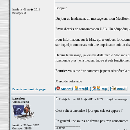
Bonjour
Inscrit le: 01 Ao� 2011
Messages: 3
Du jour au lendemain, un message sur mon MacBook P
"Avis d'excès de consommation USB. Un périphérique 
Pour information, sur le Mac, qui a toujours fonctionné
sur lequel je connectais soit une imprimante soit un di
Depuis le message, j'ai essayé d'allumer le Mac sans pri
fonctionne plus, je la met sur l'autre et cela fonction
Pourriez-vous me dire comment je peux récupérer la pr
Merci de votre aide
Revenir en haut de page
lpascalon
Post� le: Lun 01 Ao� 2011 à 12:24
Sujet du message:
Administrateur
C'est suite à une mise à jour que cela est apparu ?
En général une souris ne devrait pas trop consommer... 
Inscrit le: 30 Nov 2002
_________________
Ludovic
Messages: 31868