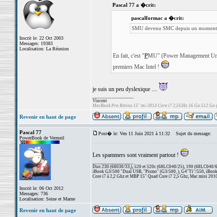
Pascal 77 a �crit:
pascalformac a �crit:
SMU devenu SMC depuis un moment
Inscrit le: 22 Oct 2003
Messages: 19383
Localisation: La Réunion
En fait, c'est "
P
MU" (Power Management Unit)
premiers Mac Intel !
je suis un peu dyslexique ....
_________________
Vincent
MacBook Pro Retina 15" mi-2014 Core i7 2,5GHz 16 Go 512 Go
Revenir en haut de page
Pascal 77
Post� le: Ven 11 Juin 2021 à 11:32
Sujet du message:
PowerBook de Vermeil
Les spammers sont vraiment partout !
_________________
Duo 230 (68030/33,), 520 et 520c (68LC040/25), 190 (68LC040/66/
iBook G3/500 "Dual USB, "Pismo" (G3/500, ), G4"Ti"/550, iBook
Core i7 à 2,2 Ghz et MBP 15" Quad Core i7 2,5 Ghz, Mac mini 201
Inscrit le: 06 Oct 2012
Messages: 736
Localisation: Seine et Marne
Revenir en haut de page