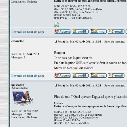
Evitez de m'envoyer des messages perso sur le forum. Je préfère 
Localisation: Toulouse
MBP M1 16", 16 Go, SSD 512 Go
iMac 27" 2,9 GHz, 16 Go, 3 To FusionDrive
iMac G4 24" 1,6 Ghz, 1 Go, SuperDrive
iPhone 12 mini 128 Go
iPad Pro 11", iPad mini Cellular...
Revenir en haut de page
emanette
Post� le: Mar 02 Ao� 2011 à 13:04
Sujet du message:
Bonjour
Inscrit le: 01 Ao� 2011
Messages: 3
Je ne sais pas à quoi c'est du.
En plus la prise USB sur laquelle était la souris ne fon
Merci de bien vouloir maider
Revenir en haut de page
lpascalon
Post� le: Mar 02 Ao� 2011 à 13:24
Sujet du message:
Administrateur
Plus du tout ? Quel que soit l'appareil que tu y branche
_________________
Ludovic
Evitez de m'envoyer des messages perso sur le forum. Je préfère 
Inscrit le: 30 Nov 2002
MBP M1 16", 16 Go, SSD 512 Go
Messages: 31868
iMac 27" 2,9 GHz, 16 Go, 3 To FusionDrive
Localisation: Toulouse
iMac G4 24" 1,6 Ghz, 1 Go, SuperDrive
iPhone 12 mini 128 Go
iPad Pro 11", iPad mini Cellular...