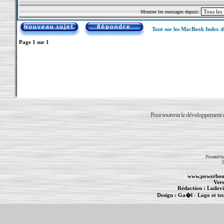
Montrer les messages depuis:
Tout sur les MacBook Index 
Page
1
sur
1
Pour soutenir le développement du
Powered b
T
www.powerboo
Vers
Rédaction :
Ludovi
Design :
Ga�l
- Logo et te
Informations :
PowerBook
-
MacBook Pro
-
i