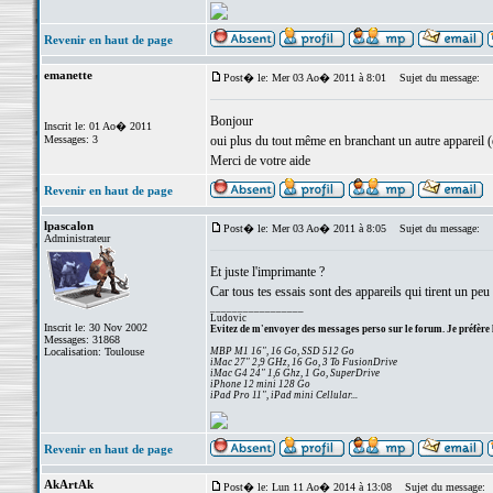
Revenir en haut de page
emanette
Post� le: Mer 03 Ao� 2011 à 8:01
Sujet du message:
Bonjour
Inscrit le: 01 Ao� 2011
Messages: 3
oui plus du tout même en branchant un autre appareil 
Merci de votre aide
Revenir en haut de page
lpascalon
Post� le: Mer 03 Ao� 2011 à 8:05
Sujet du message:
Administrateur
Et juste l'imprimante ?
Car tous tes essais sont des appareils qui tirent un peu 
_________________
Ludovic
Inscrit le: 30 Nov 2002
Evitez de m'envoyer des messages perso sur le forum. Je préfère 
Messages: 31868
Localisation: Toulouse
MBP M1 16", 16 Go, SSD 512 Go
iMac 27" 2,9 GHz, 16 Go, 3 To FusionDrive
iMac G4 24" 1,6 Ghz, 1 Go, SuperDrive
iPhone 12 mini 128 Go
iPad Pro 11", iPad mini Cellular...
Revenir en haut de page
AkArtAk
Post� le: Lun 11 Ao� 2014 à 13:08
Sujet du message: