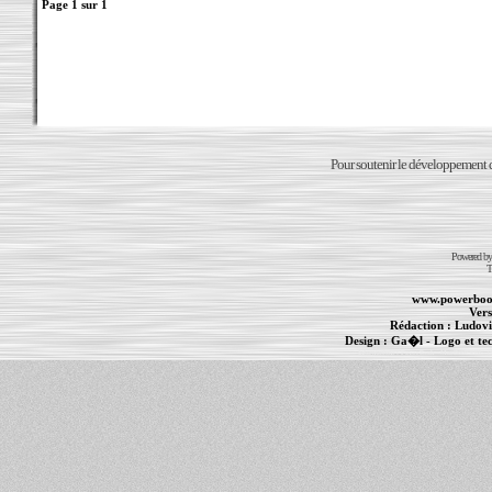
Page
1
sur
1
Pour soutenir le développement du
Powered b
T
www.powerboo
Vers
Rédaction :
Ludovi
Design :
Ga�l
- Logo et te
Informations :
PowerBook
-
MacBook Pro
-
i