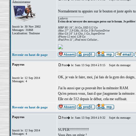
Administrateur
Normalement tu appuies sur le bouton et juste après tu
_________________
Ludovic
Evitez de m'envoyer des messages perso sur le forum. Je préfère 
Inscrit le: 30 Nov 2002
MBP M1 16", 16 Go, SSD 512 Go
Messages: 31868
iMac 27" 2,9 GHz, 16 Go, 3 To FusionDrive
Localisation: Toulouse
iMac G4 24" 1,6 Ghz, 1 Go, SuperDrive
iPhone 12 mini 128 Go
iPad Pro 11", iPad mini Cellular...
Revenir en haut de page
Papyrus
Post� le: Sam 13 Sep 2014 à 9:15
Sujet du message:
OK, je vais le faire, moi, j'ai fais de la gym des doigt
Inscrit le: 12 Sep 2014
Messages: 4
J'ai lu aussi que ça pouvait être la mémoire RAM.
Qu'en pensez-vous, faut-il que j'augmente la mémoire.
Elle est de 512 depuis le début, cela me suffisait.
Revenir en haut de page
Papyrus
Post� le: Sam 13 Sep 2014 à 9:32
Sujet du message:
SUPER!!!!!!!!!!!!!!!!
Inscrit le: 12 Sep 2014
Messages: 4
Vous êtes un génie !