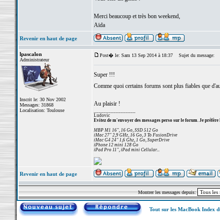
Merci beaucoup et très bon weekend,
Aïda
Revenir en haut de page
lpascalon
Post� le: Sam 13 Sep 2014 à 18:37
Sujet du message:
Administrateur
Super !!!
Comme quoi certains forums sont plus fiables que d'a
Inscrit le: 30 Nov 2002
Au plaisir !
Messages: 31868
Localisation: Toulouse
_________________
Ludovic
Evitez de m'envoyer des messages perso sur le forum. Je préfère 
MBP M1 16", 16 Go, SSD 512 Go
iMac 27" 2,9 GHz, 16 Go, 3 To FusionDrive
iMac G4 24" 1,6 Ghz, 1 Go, SuperDrive
iPhone 12 mini 128 Go
iPad Pro 11", iPad mini Cellular...
Revenir en haut de page
Montrer les messages depuis:
Tout sur les MacBook Index 