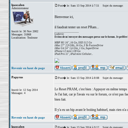
lpascalon
Post� le: Sam 13 Sep 2014 à 7:51
Sujet du message:
Administrateur
Bienvenue ici,
il faudrait tenter un reset PRam...
Inscrit le: 30 Nov 2002
_________________
Ludovic
Messages: 31868
Evitez de m'envoyer des messages perso sur le forum. Je préfère 
Localisation: Toulouse
MBP M1 16", 16 Go, SSD 512 Go
iMac 27" 2,9 GHz, 16 Go, 3 To FusionDrive
iMac G4 24" 1,6 Ghz, 1 Go, SuperDrive
iPhone 12 mini 128 Go
iPad Pro 11", iPad mini Cellular...
Revenir en haut de page
Papyrus
Post� le: Sam 13 Sep 2014 à 8:08
Sujet du message:
Le Reset PRAM, c'est bien : Appuyer en même temps 
Inscrit le: 12 Sep 2014
Messages: 4
Je l'ai fait, car je l'avais vu sur le forum, ce n'est pas
bien fait.
Il y'a eu un bip avant le boiiing habituel, mais rien n'a
Revenir en haut de page
lpascalon
Post� le: Sam 13 Sep 2014 à 9:12
Sujet du message: