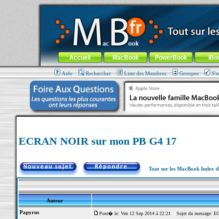
MacBook-fr.com : 100% Apple... 100% nomade !
Aller au contenu
-
Aller au menu général
-
Aller au menu de la
Menu général
Accueil
MacBook
PowerBook
iBo
Aide
Rechercher
Liste des Membres
Groupes
S'e
ECRAN NOIR sur mon PB G4 17
Tout sur les MacBook Index 
Auteur
Papyrus
Post� le: Ven 12 Sep 2014 à 22:21
Sujet du message: E