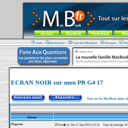
MacBook-fr.com : 100% Apple... 100% nomade !
Aller au contenu
-
Aller au menu général
-
Aller au menu de la
Menu général
Accueil
MacBook
PowerBook
iBo
Aide
Rechercher
Liste des Membres
Groupes
S'e
ECRAN NOIR sur mon PB G4 17
Tout sur les MacBook Index 
Auteur
Papyrus
Post� le: Ven 12 Sep 2014 à 22:21
Sujet du message: E