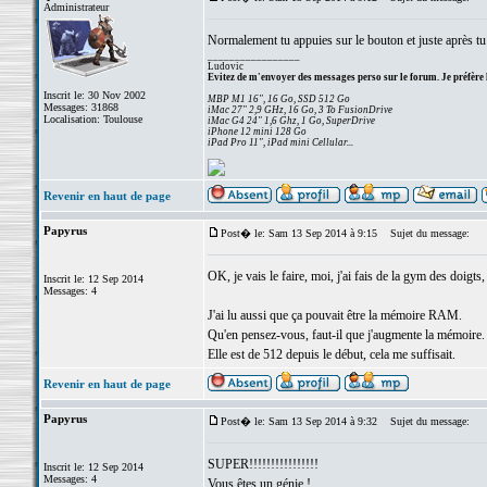
Administrateur
Normalement tu appuies sur le bouton et juste après tu
_________________
Ludovic
Evitez de m'envoyer des messages perso sur le forum. Je préfère 
Inscrit le: 30 Nov 2002
MBP M1 16", 16 Go, SSD 512 Go
Messages: 31868
iMac 27" 2,9 GHz, 16 Go, 3 To FusionDrive
Localisation: Toulouse
iMac G4 24" 1,6 Ghz, 1 Go, SuperDrive
iPhone 12 mini 128 Go
iPad Pro 11", iPad mini Cellular...
Revenir en haut de page
Papyrus
Post� le: Sam 13 Sep 2014 à 9:15
Sujet du message:
OK, je vais le faire, moi, j'ai fais de la gym des doigt
Inscrit le: 12 Sep 2014
Messages: 4
J'ai lu aussi que ça pouvait être la mémoire RAM.
Qu'en pensez-vous, faut-il que j'augmente la mémoire.
Elle est de 512 depuis le début, cela me suffisait.
Revenir en haut de page
Papyrus
Post� le: Sam 13 Sep 2014 à 9:32
Sujet du message:
SUPER!!!!!!!!!!!!!!!!
Inscrit le: 12 Sep 2014
Messages: 4
Vous êtes un génie !