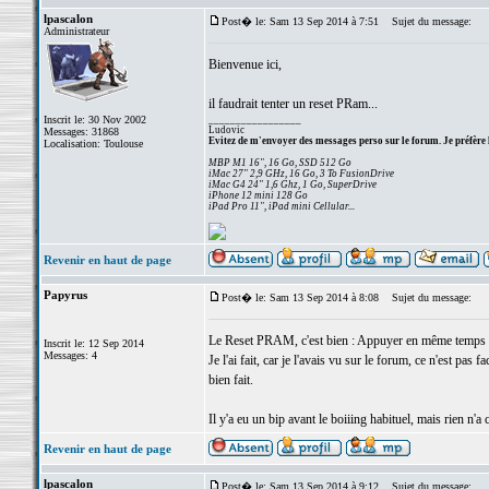
lpascalon
Post� le: Sam 13 Sep 2014 à 7:51
Sujet du message:
Administrateur
Bienvenue ici,
il faudrait tenter un reset PRam...
Inscrit le: 30 Nov 2002
_________________
Ludovic
Messages: 31868
Evitez de m'envoyer des messages perso sur le forum. Je préfère 
Localisation: Toulouse
MBP M1 16", 16 Go, SSD 512 Go
iMac 27" 2,9 GHz, 16 Go, 3 To FusionDrive
iMac G4 24" 1,6 Ghz, 1 Go, SuperDrive
iPhone 12 mini 128 Go
iPad Pro 11", iPad mini Cellular...
Revenir en haut de page
Papyrus
Post� le: Sam 13 Sep 2014 à 8:08
Sujet du message:
Le Reset PRAM, c'est bien : Appuyer en même temps 
Inscrit le: 12 Sep 2014
Messages: 4
Je l'ai fait, car je l'avais vu sur le forum, ce n'est pas
bien fait.
Il y'a eu un bip avant le boiiing habituel, mais rien n'a
Revenir en haut de page
lpascalon
Post� le: Sam 13 Sep 2014 à 9:12
Sujet du message: