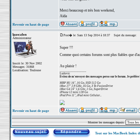
Merci beaucoup et très bon weekend,
Aïda
Revenir en haut de page
lpascalon
Post� le: Sam 13 Sep 2014 à 18:37
Sujet du message:
Administrateur
Super !!!
Comme quoi certains forums sont plus fiables que d'a
Inscrit le: 30 Nov 2002
Au plaisir !
Messages: 31868
Localisation: Toulouse
_________________
Ludovic
Evitez de m'envoyer des messages perso sur le forum. Je préfère 
MBP M1 16", 16 Go, SSD 512 Go
iMac 27" 2,9 GHz, 16 Go, 3 To FusionDrive
iMac G4 24" 1,6 Ghz, 1 Go, SuperDrive
iPhone 12 mini 128 Go
iPad Pro 11", iPad mini Cellular...
Revenir en haut de page
Montrer les messages depuis:
Tout sur les MacBook Index 