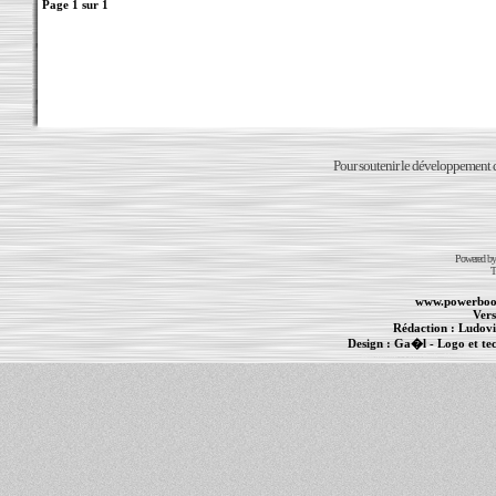
Page
1
sur
1
Pour soutenir le développement du
Powered b
T
www.powerboo
Vers
Rédaction :
Ludovi
Design :
Ga�l
- Logo et te
Informations :
PowerBook
-
MacBook Pro
-
i