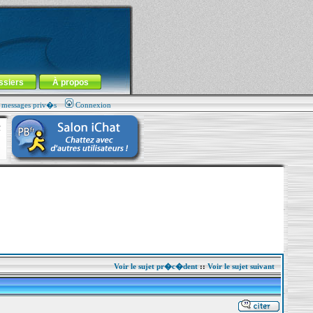
ssiers
À propos
s messages priv�s
Connexion
Voir le sujet pr�c�dent
::
Voir le sujet suivant