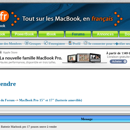
ade !
général
-
Aller au menu de la rubrique
ook
PowerBook
iBook
Forums
Annonces
Do
ste des Membres
Groupes
S'enregistrer
Profil
Se connecter pour v�rifier se
vendre
x du Forum
->
MacBook Pro 15" et 17" (batterie amovible)
Message
Batterie Macbook pro 17 pouces neuve à vendre