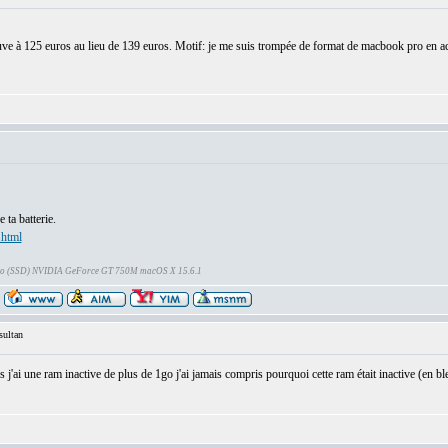
 à 125 euros au lieu de 139 euros. Motif: je me suis trompée de format de macbook pro en acheta
ta batterie.
.html
Go (SSD) NVIDIA GeForce GT 750M macOS X 15.6.1
ultan
s j'ai une ram inactive de plus de 1go j'ai jamais compris pourquoi cette ram était inactive (en bl