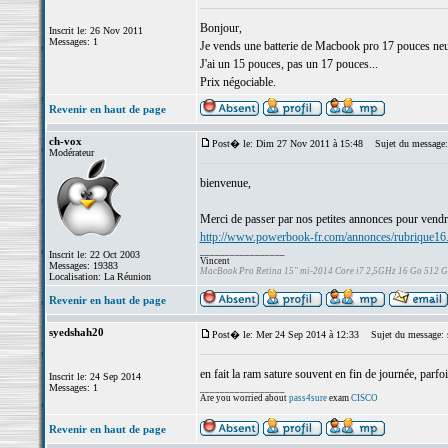
Bonjour,
Inscrit le: 26 Nov 2011
Messages: 1
Je vends une batterie de Macbook pro 17 pouces neuve
J'ai un 15 pouces, pas un 17 pouces...
Prix négociable.
Revenir en haut de page
ch-vox
Post� le: Dim 27 Nov 2011 à 15:48
Sujet du message:
Modérateur
bienvenue,
Merci de passer par nos petites annonces pour vendre 
http://www.powerbook-fr.com/annonces/rubrique16
_________________
Inscrit le: 22 Oct 2003
Vincent
Messages: 19383
MacBook Pro Retina 15" mi-2014 Core i7 2,5GHz 16 Go 512 
Localisation: La Réunion
Revenir en haut de page
syedshah20
Post� le: Mer 24 Sep 2014 à 12:33
Sujet du message: s
en fait la ram sature souvent en fin de journée, parfoi
Inscrit le: 24 Sep 2014
Messages: 1
_________________
Are you worried about
pass4sure
exam
CISCO
Revenir en haut de page