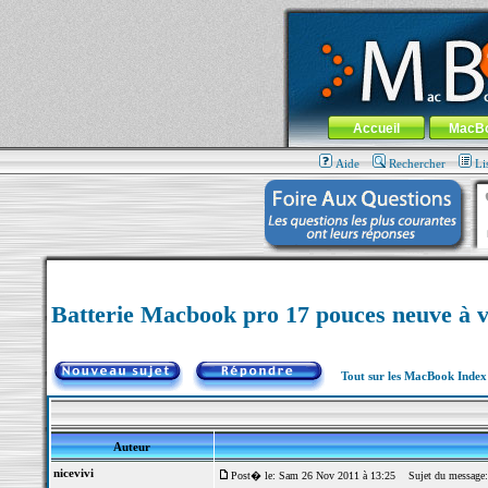
MacBook-fr.com : 100% Apple... 100% nom
Aller au contenu
-
Aller au menu 
Menu général
Accueil
MacB
Aide
Rechercher
Li
Batterie Macbook pro 17 pouces neuve à 
Tout sur les MacBook Inde
Auteur
nicevivi
Post� le: Sam 26 Nov 2011 à 13:25
Sujet du message: 