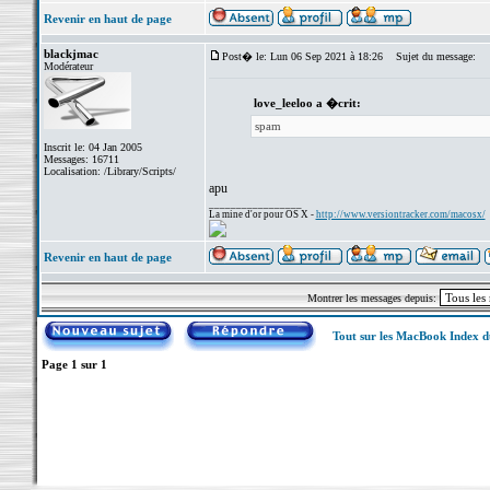
Revenir en haut de page
blackjmac
Post� le: Lun 06 Sep 2021 à 18:26
Sujet du message:
Modérateur
love_leeloo a �crit:
spam
Inscrit le: 04 Jan 2005
Messages: 16711
Localisation: /Library/Scripts/
apu
_________________
La mine d'or pour OS X -
http://www.versiontracker.com/macosx/
Revenir en haut de page
Montrer les messages depuis:
Tout sur les MacBook Index 
Page
1
sur
1