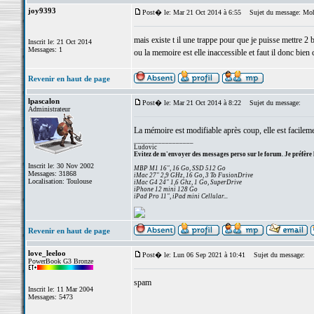
joy9393
Post� le: Mar 21 Oct 2014 à 6:55
Sujet du message: Moh
mais existe t il une trappe pour que je puisse mettre 2 
Inscrit le: 21 Oct 2014
Messages: 1
ou la memoire est elle inaccessible et faut il donc bien 
Revenir en haut de page
lpascalon
Post� le: Mar 21 Oct 2014 à 8:22
Sujet du message:
Administrateur
La mémoire est modifiable après coup, elle est facileme
_________________
Ludovic
Evitez de m'envoyer des messages perso sur le forum. Je préfère 
Inscrit le: 30 Nov 2002
MBP M1 16", 16 Go, SSD 512 Go
Messages: 31868
iMac 27" 2,9 GHz, 16 Go, 3 To FusionDrive
Localisation: Toulouse
iMac G4 24" 1,6 Ghz, 1 Go, SuperDrive
iPhone 12 mini 128 Go
iPad Pro 11", iPad mini Cellular...
Revenir en haut de page
love_leeloo
Post� le: Lun 06 Sep 2021 à 10:41
Sujet du message:
PowerBook G3 Bronze
spam
Inscrit le: 11 Mar 2004
Messages: 5473