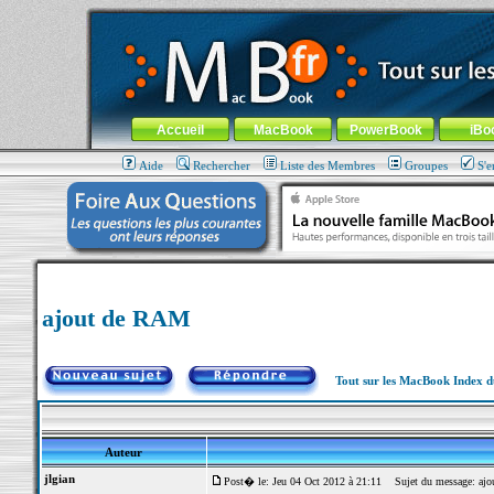
MacBook-fr.com : 100% Apple... 100% nomade !
Aller au contenu
-
Aller au menu général
-
Aller au menu de la
Menu général
Accueil
MacBook
PowerBook
iBo
Aide
Rechercher
Liste des Membres
Groupes
S'e
ajout de RAM
Tout sur les MacBook Index 
Auteur
jlgian
Post� le: Jeu 04 Oct 2012 à 21:11
Sujet du message: aj