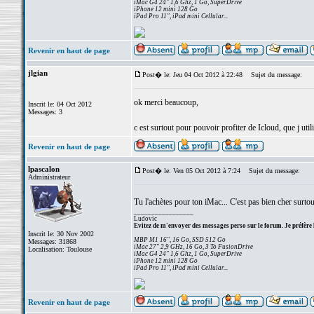
iMac G4 24" 1,6 Ghz, 1 Go, SuperDrive
iPhone 12 mini 128 Go
iPad Pro 11", iPad mini Cellular...
Revenir en haut de page
jlgian
Post� le: Jeu 04 Oct 2012 à 22:48
Sujet du message:
ok merci beaucoup,
Inscrit le: 04 Oct 2012
Messages: 3
c est surtout pour pouvoir profiter de Icloud, que j uti
Revenir en haut de page
lpascalon
Post� le: Ven 05 Oct 2012 à 7:24
Sujet du message:
Administrateur
Tu l'achètes pour ton iMac... C'est pas bien cher surtou
_________________
Ludovic
Evitez de m'envoyer des messages perso sur le forum. Je préfère 
Inscrit le: 30 Nov 2002
MBP M1 16", 16 Go, SSD 512 Go
Messages: 31868
iMac 27" 2,9 GHz, 16 Go, 3 To FusionDrive
Localisation: Toulouse
iMac G4 24" 1,6 Ghz, 1 Go, SuperDrive
iPhone 12 mini 128 Go
iPad Pro 11", iPad mini Cellular...
Revenir en haut de page