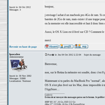
bonjour,
Inscrit le: 04 Oct 2012
Messages: 3
j envisage l achat d un macbook pro 4Go de ram. Si cet
barettes de 2Go de ram, mais existe t il une trappe pou
ou la memoire est elle inaccessible et faut il donc bien 
Aussi, le OS X Lion est il livré sur CD ? Comment le 
merci
Revenir en haut de page
lpascalon
Post� le: Jeu 04 Oct 2012 à 22:04
Sujet du message:
Administrateur
Bienvenue,
non, sur le Retina la mémoire est soudée, donc c'est 8 p
Inscrit le: 30 Nov 2002
Messages: 31868
Maintenant si tu parles du MacBook Pro "normal", alo
Localisation: Toulouse
OS X n'est plus livré sur les Mac, donc impossible à tra
l'AppStore....
_________________
Ludovic
Evitez de m'envoyer des messages perso sur le forum. Je préfère 
MBP M1 16", 16 Go, SSD 512 Go
iMac 27" 2,9 GHz, 16 Go, 3 To FusionDrive