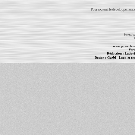
Pour soutenir le développement du
Powered b
T
www.powerboo
Vers
Rédaction :
Ludovi
Design :
Ga�l
- Logo et te
Informations :
PowerBook
-
MacBook Pro
-
i