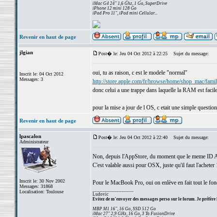
iMac G4 24" 1,6 Ghz, 1 Go, SuperDrive
iPhone 12 mini 128 Go
iPad Pro 11", iPad mini Cellular...
Revenir en haut de page
jlgian
Post� le: Jeu 04 Oct 2012 à 22:25
Sujet du message:
oui, tu as raison, c est le modele "normal"
Inscrit le: 04 Oct 2012
Messages: 3
http://store.apple.com/fr/browse/home/shop_mac/fami
donc celui a une trappe dans laquelle la RAM est facile
pour la mise a jour de l OS, c etait une simple question
Revenir en haut de page
lpascalon
Post� le: Jeu 04 Oct 2012 à 22:40
Sujet du message:
Administrateur
Non, depuis l'AppStore, du moment que le meme ID Appl
C'est valable aussi pour OSX, juste qu'il faut l'acheter 
Inscrit le: 30 Nov 2002
Pour le MacBook Pro, oui on enlève en fait tout le fond 
Messages: 31868
_________________
Localisation: Toulouse
Ludovic
Evitez de m'envoyer des messages perso sur le forum. Je préfère 
MBP M1 16", 16 Go, SSD 512 Go
iMac 27" 2,9 GHz, 16 Go, 3 To FusionDrive