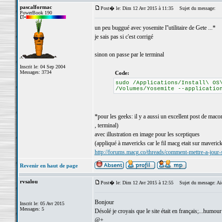
pascalformac
Post� le: Dim 12 Avr 2015 à 11:35
Sujet du message:
PowerBook 190
un peu buggué avec yosemite l''utilitaire de Gete ...*
je sais pas si c'est corrigé
sinon on passe par le terminal
Inscrit le: 04 Sep 2004
Messages: 3734
Code:
sudo /Applications/Install\ OS
/Volumes/Yosemite --applicatio
*pour les geeks: il y a aussi un excellent post de mac
, terminal)
avec illustration en image pour les sceptiques
(appliqué à mavericks car le fil macg etait sur maveric
http://forums.macg.co/threads/comment-mettre-a-jou
Revenir en haut de page
rvsalou
Post� le: Dim 12 Avr 2015 à 12:55
Sujet du message: Aid
Bonjour
Inscrit le: 05 Avr 2015
Messages: 5
Désolé je croyais que le site était en français;...humour 
@+