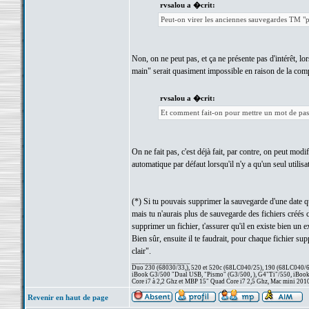
rvsalou a �crit:
Peut-on virer les anciennes sauvegardes TM "pr
Non, on ne peut pas, et ça ne présente pas d'intérêt, lo
main" serait quasiment impossible en raison de la compl
rvsalou a �crit:
Et comment fait-on pour mettre un mot de pass
On ne fait pas, c'est déjà fait, par contre, on peut mod
automatique par défaut lorsqu'il n'y a qu'un seul utilisa
(*) Si tu pouvais supprimer la sauvegarde d'une date q
mais tu n'aurais plus de sauvegarde des fichiers créés c
supprimer un fichier, t'assurer qu'il en existe bien un e
Bien sûr, ensuite il te faudrait, pour chaque fichier su
clair".
_________________
Duo 230 (68030/33,), 520 et 520c (68LC040/25), 190 (68LC040/66/
iBook G3/500 "Dual USB, "Pismo" (G3/500, ), G4"Ti"/550, iBook
Core i7 à 2,2 Ghz et MBP 15" Quad Core i7 2,5 Ghz, Mac mini 201
Revenir en haut de page