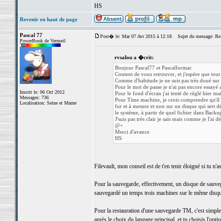
HS
Revenir en haut de page
Pascal 77
Post� le: Mar 07 Avr 2015 à 12:18
Sujet du message: Re
PowerBook de Vermeil
rvsalou a �crit:
Bonjour Pascal77 et Pascalformac
Content de vous retrouver, et j'espère que tou
Comme d'habitude je ne suis pas très doué sur
Pour le mot de passe je n'ai pas encore essayé av
Inscrit le: 06 Oct 2012
Pour le fond d'écran j'ai tenté de réglé hier m
Messages: 736
Pour Time machine, je crois comprendre qu'il va
Localisation: Seine et Marne
fur et à mesure et non sur un disque qui sert d
le système, à partir de quel fichier dans Back
J'suis pas très clair je sais mais comme je l'ai d
@+
Merci d'avance
HS
Filevault, mon conseil est de t'en tenir éloigné si tu n'as
Pour la sauvegarde, effectivement, un disque de sauvega
sauvegardé un temps trois machines sur le même disque
Pour la restauration d'une sauvegarde TM, c'est simple,
après le choix du langage principal, et tu choisis l'opt