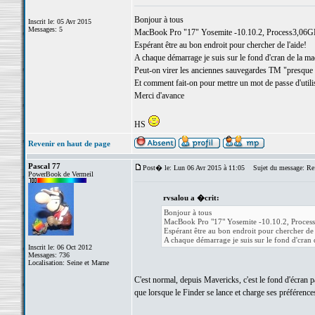
Bonjour à tous
Inscrit le: 05 Avr 2015
Messages: 5
MacBook Pro "17" Yosemite -10.10.2, Process3,06
Espérant être au bon endroit pour chercher de l'aide!
A chaque démarrage je suis sur le fond d'cran de la mach
Peut-on virer les anciennes sauvegardes TM "presque au
Et comment fait-on pour mettre un mot de passe d'util
Merci d'avance
HS
Revenir en haut de page
Pascal 77
Post� le: Lun 06 Avr 2015 à 11:05
Sujet du message: Re:
PowerBook de Vermeil
rvsalou a �crit:
Bonjour à tous
MacBook Pro "17" Yosemite -10.10.2, Proc
Espérant être au bon endroit pour chercher de 
A chaque démarrage je suis sur le fond d'cran de
Inscrit le: 06 Oct 2012
Messages: 736
Localisation: Seine et Marne
C'est normal, depuis Mavericks, c'est le fond d'écran p
que lorsque le Finder se lance et charge ses préférence