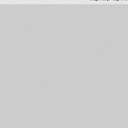
Informations :
PowerBook
-
MacBook Pro
-
i