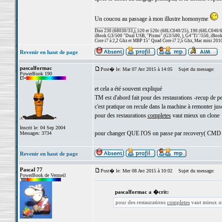
Un coucou au passage à mon illustre homonyme
_________________
Duo 230 (68030/33,), 520 et 520c (68LC040/25), 190 (68LC040/66/
iBook G3/500 "Dual USB, "Pismo" (G3/500, ), G4"Ti"/550, iBook
Core i7 à 2,2 Ghz et MBP 15" Quad Core i7 2,5 Ghz, Mac mini 201
Revenir en haut de page
pascalformac
Post� le: Mar 07 Avr 2015 à 14:05
Sujet du message:
PowerBook 190
et cela a été souvent expliqué
TM est d'abord fait pour des restaurations -recup de p
c'est pratique on recule dans la machine à remonter jusq
pour des restaurations
completes
vaut mieux un clone
Inscrit le: 04 Sep 2004
pour changer QUE l'OS on passe par recovery( CMD R
Messages: 3734
Revenir en haut de page
Pascal 77
Post� le: Mer 08 Avr 2015 à 10:02
Sujet du message:
PowerBook de Vermeil
pascalformac a �crit:
pour des restaurations
completes
vaut mieux u