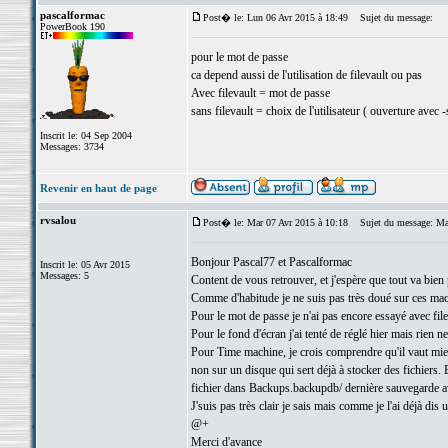
pascalformac
Post� le: Lun 06 Avr 2015 à 18:49
Sujet du message:
PowerBook 190
pour le mot de passe
ca depend aussi de l'utilisation de filevault ou pas
Avec filevault = mot de passe
sans filevault = choix de l'utilisateur ( ouverture avec 
Inscrit le: 04 Sep 2004
Messages: 3734
Revenir en haut de page
rvsalou
Post� le: Mar 07 Avr 2015 à 10:18
Sujet du message: Ma
Bonjour Pascal77 et Pascalformac
Inscrit le: 05 Avr 2015
Messages: 5
Content de vous retrouver, et j'espère que tout va bien
Comme d'habitude je ne suis pas très doué sur ces mac
Pour le mot de passe je n'ai pas encore essayé avec filev
Pour le fond d'écran j'ai tenté de réglé hier mais rien 
Pour Time machine, je crois comprendre qu'il vaut mieux
non sur un disque qui sert déjà à stocker des fichiers. 
fichier dans Backups.backupdb/ dernière sauvegarde ave
J'suis pas très clair je sais mais comme je l'ai déjà dis 
@+
Merci d'avance