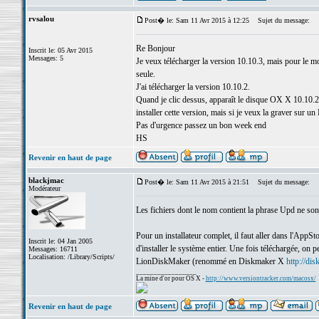
rvsalou
Post� le: Sam 11 Avr 2015 à 12:25
Sujet du message:
Re Bonjour
Inscrit le: 05 Avr 2015
Messages: 5
Je veux télécharger la version 10.10.3, mais pour le mo
seule.
J'ai télécharger la version 10.10.2.
Quand je clic dessus, apparaît le disque OX X 10.10.2,
installer cette version, mais si je veux la graver sur 
Pas d'urgence passez un bon week end
HS
Revenir en haut de page
blackjmac
Post� le: Sam 11 Avr 2015 à 21:51
Sujet du message:
Modérateur
Les fichiers dont le nom contient la phrase Upd ne sont q
Pour un installateur complet, il faut aller dans l'App
Inscrit le: 04 Jan 2005
d'installer le système entier. Une fois téléchargée, o
Messages: 16711
Localisation: /Library/Scripts/
LionDiskMaker (renommé en Diskmaker X
http://di
_________________
La mine d'or pour OS X -
http://www.versiontracker.com/macosx/
Revenir en haut de page