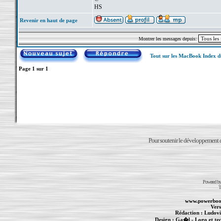
HS
Revenir en haut de page
Montrer les messages depuis:
Tout sur les MacBook Index 
Page
1
sur
1
Pour soutenir le développement du
Powered b
T
www.powerboo
Vers
Rédaction :
Ludovi
Design :
Ga�l
- Logo et te