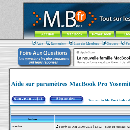
MacBook-fr.com : 100% Apple... 100% nomade !
Aller au contenu
-
Aller au menu général
-
Aller au menu de la
Menu général
Accueil
MacBook
PowerBook
iBo
Aide
Rechercher
Liste des Membres
Groupes
S'e
Aide sur paramètres MacBook Pro Yosemi
Tout sur les MacBook Index 
Auteur
rvsalou
Post� le: Dim 05 Avr 2015 à 13:02
Sujet du message: Aid