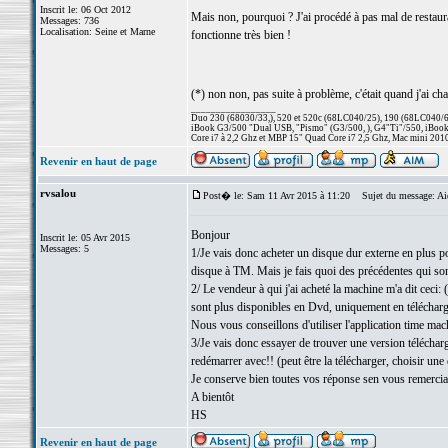
Inscrit le: 06 Oct 2012
Mais non, pourquoi ? J'ai procédé à pas mal de resta
Messages: 736
Localisation: Seine et Marne
fonctionne très bien !
(*) non non, pas suite à problème, c'était quand j'ai 
_________________
Duo 230 (68030/33,), 520 et 520c (68LC040/25), 190 (68LC040/66/
iBook G3/500 "Dual USB, "Pismo" (G3/500, ), G4"Ti"/550, iBook
Core i7 à 2,2 Ghz et MBP 15" Quad Core i7 2,5 Ghz, Mac mini 201
Revenir en haut de page
rvsalou
Post� le: Sam 11 Avr 2015 à 11:20
Sujet du message: Aid
Bonjour
Inscrit le: 05 Avr 2015
Messages: 5
1/Je vais donc acheter un disque dur externe en plus p
disque à TM. Mais je fais quoi des précédentes qui sont 
2/ Le vendeur à qui j'ai acheté la machine m'a dit cec
sont plus disponibles en Dvd, uniquement en téléchar
Nous vous conseillons d'utiliser l'application time ma
3/Je vais donc essayer de trouver une version télécharg
redémarrer avec!! (peut être la télécharger, choisir un
Je conserve bien toutes vos réponse sen vous remercia
A bientôt
HS
Revenir en haut de page