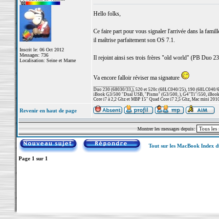
Hello folks,
Ce faire part pour vous signaler l'arrivée dans la fam
il maîtrise parfaitement son OS 7.1.
Inscrit le: 06 Oct 2012
Messages: 736
Il rejoint ainsi ses trois frères "old world" (PB Duo 
Localisation: Seine et Marne
Va encore falloir réviser ma signature
_________________
Duo 230 (68030/33,), 520 et 520c (68LC040/25), 190 (68LC040/66/
iBook G3/500 "Dual USB, "Pismo" (G3/500, ), G4"Ti"/550, iBook
Core i7 à 2,2 Ghz et MBP 15" Quad Core i7 2,5 Ghz, Mac mini 201
Revenir en haut de page
Montrer les messages depuis:
Tout sur les MacBook Index 
Page
1
sur
1