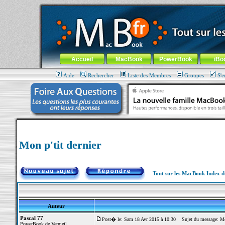
MacBook-fr.com : 100% Apple... 100% nomade !
Aller au contenu
-
Aller au menu général
-
Aller au menu de la
Menu général
Accueil
MacBook
PowerBook
iBo
Aide
Rechercher
Liste des Membres
Groupes
S'e
Mon p'tit dernier
Tout sur les MacBook Index 
Auteur
Pascal 77
Post� le: Sam 18 Avr 2015 à 10:30
Sujet du message: Mon
PowerBook de Vermeil