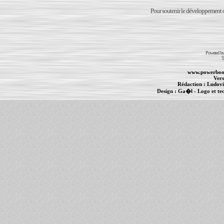
Pour soutenir le développement du
Powered b
T
www.powerboo
Vers
Rédaction :
Ludovi
Design :
Ga�l
- Logo et te
Informations :
PowerBook
-
MacBook Pro
-
i