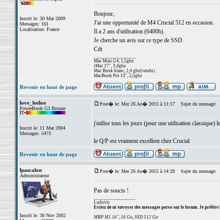
Bonjour,
Inscrit le: 30 Mar 2009
J'ai une opportunité de M4 Crucial 512 en occasion.
Messages: 161
Localisation: France
Il a 2 ans d'utilisation (6400h).
Je cherche un avis sur ce type de SSD.
Cdt
_________________
Mac Mini G4, 1,5ghz
iMac 27", 3,4ghz
Mac Book blanc, 2,4 ghz(vendu)
MacBook Pro 13", 2,5ghz
Revenir en haut de page
love_leeloo
Post� le: Mer 26 Ao� 2015 à 11:17
Sujet du message:
PowerBook G3 Bronze
j'utilise tous les jours (pour une utilisation classique
Inscrit le: 11 Mar 2004
Messages: 5473
le Q/P est vraiment excellent chez Crucial
Revenir en haut de page
lpascalon
Post� le: Mer 26 Ao� 2015 à 14:28
Sujet du message:
Administrateur
Pas de soucis !
_________________
Ludovic
Evitez de m'envoyer des messages perso sur le forum. Je préfère 
Inscrit le: 30 Nov 2002
MBP M1 16", 16 Go, SSD 512 Go