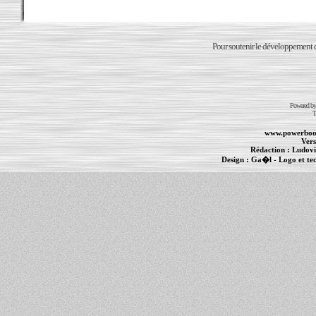
Pour soutenir le développement du
Powered b
T
www.powerboo
Vers
Rédaction :
Ludovi
Design :
Ga�l
- Logo et te
Informations :
PowerBook
-
MacBook Pro
-
i