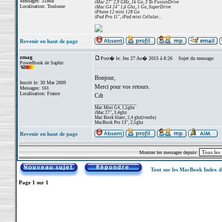
Messages: 31868
iMac 27" 2,9 GHz, 16 Go, 3 To FusionDrive
Localisation: Toulouse
iMac G4 24" 1,6 Ghz, 1 Go, SuperDrive
iPhone 12 mini 128 Go
iPad Pro 11", iPad mini Cellular...
Revenir en haut de page
zmag
Post� le: Jeu 27 Ao� 2015 à 8:26
Sujet du message:
PowerBook de Saphir
Bonjour,
Inscrit le: 30 Mar 2009
Merci pour vos retours.
Messages: 161
Localisation: France
Cdt
_________________
Mac Mini G4, 1,5ghz
iMac 27", 3,4ghz
Mac Book blanc, 2,4 ghz(vendu)
MacBook Pro 13", 2,5ghz
Revenir en haut de page
Montrer les messages depuis:
Tout sur les MacBook Index 
Page
1
sur
1