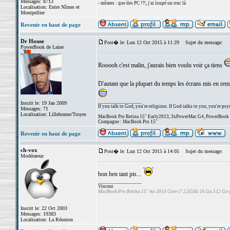
Messages: 8713
- mômes : que des PC !?!, j'ai loupé un truc là
Localisation: Entre Nîmes et
Montpellier
Revenir en haut de page
Dr House
Post� le: Lun 12 Oct 2015 à 11:29
Sujet du message:
PowerBook de Laine
Rooooh c'est malin, j'aurais bien voulu voir ça tiens
D'autant que la plupart du temps les écrans mis en remp
_________________
Inscrit le: 19 Jan 2009
If you talk to God, you're religious. If God talks to you, you're psy
Messages: 71
Localisation: Lillebonne/Troyes
MacBook Pro Retina 15" Early2013, 3xPowerMac G4, PowerBook
Compagne : MacBook Pro 15"
Revenir en haut de page
ch-vox
Post� le: Lun 12 Oct 2015 à 14:05
Sujet du message:
Modérateur
bon ben tant pis...
_________________
Vincent
MacBook Pro Retina 15" mi-2014 Core i7 2,5GHz 16 Go 512 Go
Inscrit le: 22 Oct 2003
Messages: 19383
Localisation: La Réunion