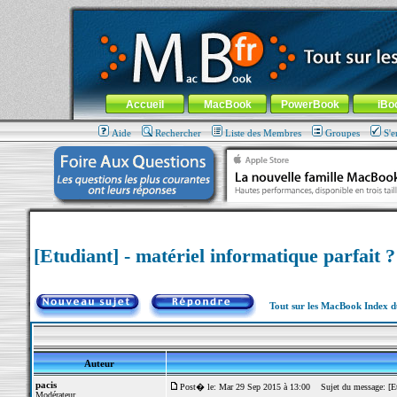
MacBook-fr.com : 100% Apple... 100% nomade !
Aller au contenu
-
Aller au menu général
-
Aller au menu de la
Menu général
Accueil
MacBook
PowerBook
iBo
Aide
Rechercher
Liste des Membres
Groupes
S'e
[Etudiant] - matériel informatique parfait ?
Tout sur les MacBook Index 
Auteur
pacis
Post� le: Mar 29 Sep 2015 à 13:00
Sujet du message: [Etud
Modérateur