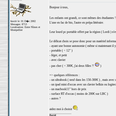
Bonjour à tous,
Les enfants ont grandi, ce sont mêmes des étudiantes 
Inscrit le: 01 D�c 2002
L'une en fac de bio, l'autre en prépa littéraire.
Messages: 8713
Localisation: Entre Nîmes et
Montpellier
Leur lourd pc portable offert par la région ( Lordi ) n'e
Le délicat choix se pose donc pour un matériel informat
- ayant une bonne autonomie ( même si maintenant il y 
- portable ( < 12" )
- léger, et petit
- avec clavier
- pas cher ( < 300€, j'ai deux filles !!
)
=> quelques références :
- un ultrabook ( neuf dans les 150-300€ ) , mais avec 
- un ipad mini d'occas avec un clavier belkin ou logite
- un macbook11" hors de prix
- surface RT d'occas ( moins de 200€ sur LBC )
- autres ?
aidez moi à choisir
_________________
David