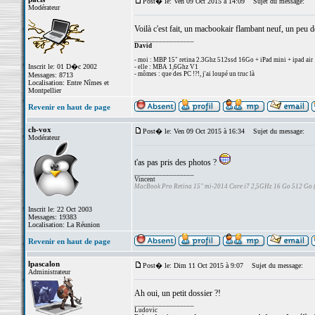
Post� le: Ven 09 Oct 2015 à 14:09
Sujet du message:
Modérateur
Voilà c'est fait, un macbookair flambant neuf, un peu 
_________________
David
- moi : MBP 15" retina 2.3Ghz 512ssd 16Go + iPad mini + ipad air
Inscrit le: 01 D�c 2002
- elle : MBA 1,6Ghz V1
- mômes : que des PC !?!, j'ai loupé un truc là
Messages: 8713
Localisation: Entre Nîmes et
Montpellier
Revenir en haut de page
ch-vox
Post� le: Ven 09 Oct 2015 à 16:34
Sujet du message:
Modérateur
t'as pas pris des photos ?
_________________
Vincent
MacBook Pro Retina 15" mi-2014 Core i7 2,5GHz 16 Go 512 Go
Inscrit le: 22 Oct 2003
Messages: 19383
Localisation: La Réunion
Revenir en haut de page
lpascalon
Post� le: Dim 11 Oct 2015 à 9:07
Sujet du message:
Administrateur
Ah oui, un petit dossier ?!
_________________
Ludovic