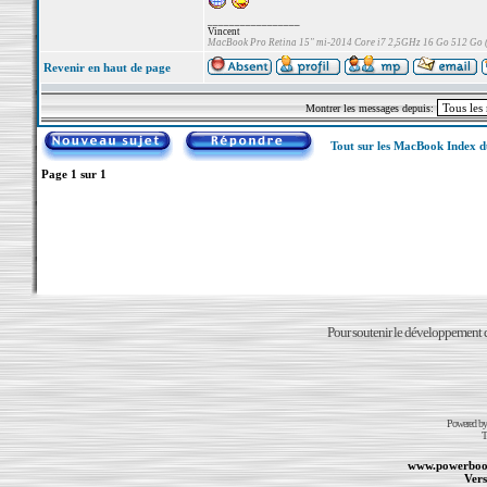
_________________
Vincent
MacBook Pro Retina 15" mi-2014 Core i7 2,5GHz 16 Go 512 Go
Revenir en haut de page
Montrer les messages depuis:
Tout sur les MacBook Index 
Page
1
sur
1
Pour soutenir le développement du
Powered b
T
www.powerboo
Vers