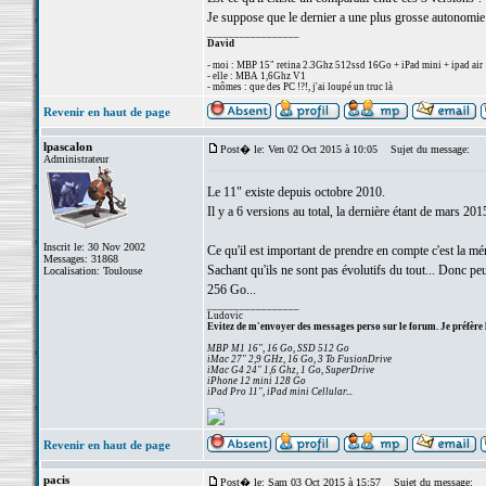
Je suppose que le dernier a une plus grosse autonomie 
_________________
David
- moi : MBP 15" retina 2.3Ghz 512ssd 16Go + iPad mini + ipad air
- elle : MBA 1,6Ghz V1
- mômes : que des PC !?!, j'ai loupé un truc là
Revenir en haut de page
lpascalon
Post� le: Ven 02 Oct 2015 à 10:05
Sujet du message:
Administrateur
Le 11" existe depuis octobre 2010.
Il y a 6 versions au total, la dernière étant de mars 201
Inscrit le: 30 Nov 2002
Ce qu'il est important de prendre en compte c'est la mé
Messages: 31868
Sachant qu'ils ne sont pas évolutifs du tout... Donc p
Localisation: Toulouse
256 Go...
_________________
Ludovic
Evitez de m'envoyer des messages perso sur le forum. Je préfère 
MBP M1 16", 16 Go, SSD 512 Go
iMac 27" 2,9 GHz, 16 Go, 3 To FusionDrive
iMac G4 24" 1,6 Ghz, 1 Go, SuperDrive
iPhone 12 mini 128 Go
iPad Pro 11", iPad mini Cellular...
Revenir en haut de page
pacis
Post� le: Sam 03 Oct 2015 à 15:57
Sujet du message: