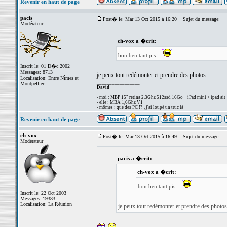
Revenir en haut de page
pacis
Post� le: Mar 13 Oct 2015 à 16:20
Sujet du message:
Modérateur
ch-vox a �crit:
bon ben tant pis...
Inscrit le: 01 D�c 2002
Messages: 8713
je peux tout redémonter et prendre des photos
Localisation: Entre Nîmes et
_________________
Montpellier
David
- moi : MBP 15" retina 2.3Ghz 512ssd 16Go + iPad mini + ipad air
- elle : MBA 1,6Ghz V1
- mômes : que des PC !?!, j'ai loupé un truc là
Revenir en haut de page
ch-vox
Post� le: Mar 13 Oct 2015 à 16:49
Sujet du message:
Modérateur
pacis a �crit:
ch-vox a �crit:
bon ben tant pis...
Inscrit le: 22 Oct 2003
Messages: 19383
Localisation: La Réunion
je peux tout redémonter et prendre des photos