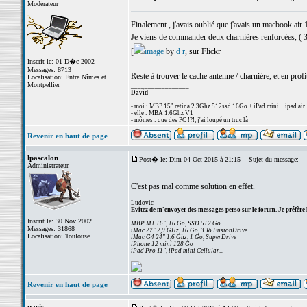
Modérateur
Finalement , j'avais oublié que j'avais un macbook air 
Je viens de commander deux charnières renforcées, ( 3
[
image
by
d r
, sur Flickr
Inscrit le: 01 D�c 2002
Messages: 8713
Reste à trouver le cache antenne / charnière, et en profi
Localisation: Entre Nîmes et
Montpellier
_________________
David
- moi : MBP 15" retina 2.3Ghz 512ssd 16Go + iPad mini + ipad air
- elle : MBA 1,6Ghz V1
- mômes : que des PC !?!, j'ai loupé un truc là
Revenir en haut de page
lpascalon
Post� le: Dim 04 Oct 2015 à 21:15
Sujet du message:
Administrateur
C'est pas mal comme solution en effet.
_________________
Ludovic
Evitez de m'envoyer des messages perso sur le forum. Je préfère 
Inscrit le: 30 Nov 2002
MBP M1 16", 16 Go, SSD 512 Go
Messages: 31868
iMac 27" 2,9 GHz, 16 Go, 3 To FusionDrive
Localisation: Toulouse
iMac G4 24" 1,6 Ghz, 1 Go, SuperDrive
iPhone 12 mini 128 Go
iPad Pro 11", iPad mini Cellular...
Revenir en haut de page
pacis