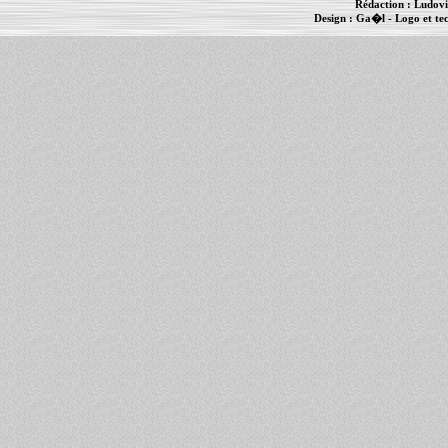
Rédaction :
Ludovi
Design :
Ga�l
- Logo et te
Informations :
PowerBook
-
MacBook Pro
-
i