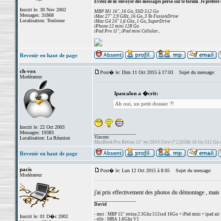
Evitez de m'envoyer des messages perso sur le forum. Je préfère 
Inscrit le: 30 Nov 2002
MBP M1 16", 16 Go, SSD 512 Go
Messages: 31868
iMac 27" 2,9 GHz, 16 Go, 3 To FusionDrive
Localisation: Toulouse
iMac G4 24" 1,6 Ghz, 1 Go, SuperDrive
iPhone 12 mini 128 Go
iPad Pro 11", iPad mini Cellular...
Revenir en haut de page
ch-vox
Post� le: Dim 11 Oct 2015 à 17:03
Sujet du message:
Modérateur
lpascalon a �crit:
Ah oui, un petit dossier ?!
Inscrit le: 22 Oct 2003
Messages: 19383
_________________
Vincent
Localisation: La Réunion
MacBook Pro Retina 15" mi-2014 Core i7 2,5GHz 16 Go 512 Go
Revenir en haut de page
pacis
Post� le: Lun 12 Oct 2015 à 8:05
Sujet du message:
Modérateur
j'ai pris effectivement des photos du démontage , mais p
_________________
David
- moi : MBP 15" retina 2.3Ghz 512ssd 16Go + iPad mini + ipad air
Inscrit le: 01 D�c 2002
- elle : MBA 1,6Ghz V1