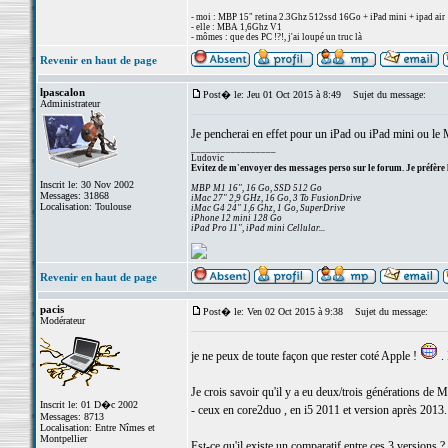
- moi : MBP 15" retina 2.3Ghz 512ssd 16Go + iPad mini + ipad air
- elle : MBA 1,6Ghz V1
- mômes : que des PC !?!, j'ai loupé un truc là
Revenir en haut de page
lpascalon
Post� le: Jeu 01 Oct 2015 à 8:49
Sujet du message:
Administrateur
Je pencherai en effet pour un iPad ou iPad mini ou le
_________________
Ludovic
Evitez de m'envoyer des messages perso sur le forum. Je préfère 
Inscrit le: 30 Nov 2002
MBP M1 16", 16 Go, SSD 512 Go
Messages: 31868
iMac 27" 2,9 GHz, 16 Go, 3 To FusionDrive
Localisation: Toulouse
iMac G4 24" 1,6 Ghz, 1 Go, SuperDrive
iPhone 12 mini 128 Go
iPad Pro 11", iPad mini Cellular...
Revenir en haut de page
pacis
Post� le: Ven 02 Oct 2015 à 9:38
Sujet du message:
Modérateur
je ne peux de toute façon que rester coté Apple !
. 
Je crois savoir qu'il y a eu deux/trois générations de
Inscrit le: 01 D�c 2002
- ceux en core2duo , en i5 2011 et version après 2013.
Messages: 8713
Localisation: Entre Nîmes et
Montpellier
Est-ce qu'il existe un comparatif entre ces 3 versions ?