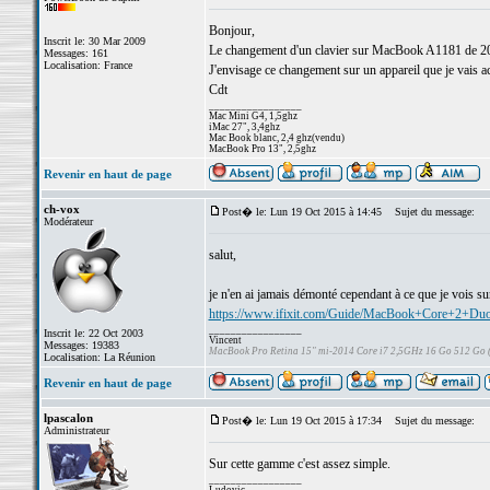
Bonjour,
Inscrit le: 30 Mar 2009
Le changement d'un clavier sur MacBook A1181 de 2008 
Messages: 161
Localisation: France
J'envisage ce changement sur un appareil que je vais a
Cdt
_________________
Mac Mini G4, 1,5ghz
iMac 27", 3,4ghz
Mac Book blanc, 2,4 ghz(vendu)
MacBook Pro 13", 2,5ghz
Revenir en haut de page
ch-vox
Post� le: Lun 19 Oct 2015 à 14:45
Sujet du message:
Modérateur
salut,
je n'en ai jamais démonté cependant à ce que je vois sur
https://www.ifixit.com/Guide/MacBook+Core+2+Du
_________________
Inscrit le: 22 Oct 2003
Vincent
Messages: 19383
MacBook Pro Retina 15" mi-2014 Core i7 2,5GHz 16 Go 512 Go
Localisation: La Réunion
Revenir en haut de page
lpascalon
Post� le: Lun 19 Oct 2015 à 17:34
Sujet du message:
Administrateur
Sur cette gamme c'est assez simple.
_________________