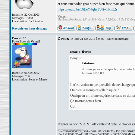
et tiens une vidéo (pas super bien faite mais qui donne 
https://youtu.be/DtEeY4qhyP0?t=16m32s
_________________
Inscrit le: 22 Oct 2003
Vincent
Messages: 19383
MacBook Pro Retina 15" mi-2014 Core i7 2,5GHz 16 Go 512 Go
Localisation: La Réunion
Revenir en haut de page
Pascal 77
Post� le: Mer 21 Oct 2015 à 9:36
Sujet du message:
PowerBook de Vermeil
zmag a �crit:
Bonjour,
Citation:
dommage en effet que la pièce détachée 
Inscrit le: 06 Oct 2012
bouton ON/OFF...
Messages: 736
Localisation: Seine et Marne
Il n'est vraiment pas possible de ne change que
Ou bien la manip est-elle risquée ?
Quelqu'un a-t-il une expérience dans ce doma
Ça m'arrangerais bien.
Cdt
D'après la doc "S.A.V." officielle d'Apple, le clavier e
_________________
Duo 230 (68030/33,), 520 et 520c (68LC040/25), 190 (68LC040/66/
iBook G3/500 "Dual USB, "Pismo" (G3/500, ), G4"Ti"/550, iBook