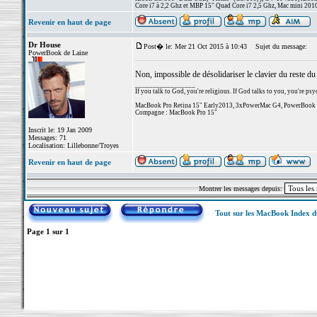
Core i7 à 2,2 Ghz et MBP 15" Quad Core i7 2,5 Ghz, Mac mini 201
Revenir en haut de page
Dr House
Post� le: Mer 21 Oct 2015 à 10:43
Sujet du message:
PowerBook de Laine
Non, impossible de désolidariser le clavier du reste du 
_________________
If you talk to God, you're religious. If God talks to you, you're psy
MacBook Pro Retina 15" Early2013, 3xPowerMac G4, PowerBook
Compagne : MacBook Pro 15"
Inscrit le: 19 Jan 2009
Messages: 71
Localisation: Lillebonne/Troyes
Revenir en haut de page
Montrer les messages depuis:
Tout sur les MacBook Index 
Page
1
sur
1