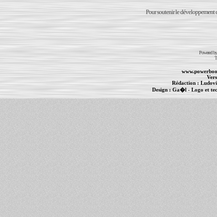
Pour soutenir le développement du
Powered b
T
www.powerboo
Vers
Rédaction :
Ludovi
Design :
Ga�l
- Logo et te
Informations :
PowerBook
-
MacBook Pro
-
i