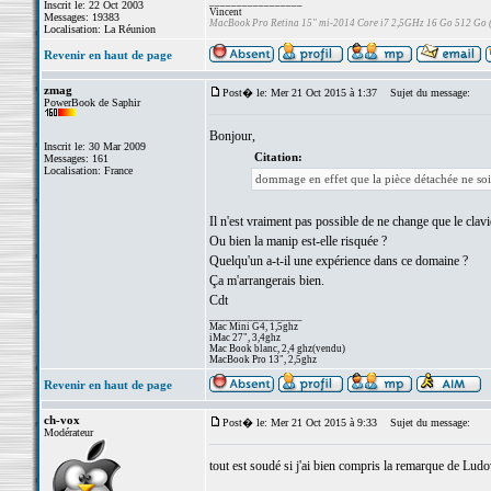
_________________
Inscrit le: 22 Oct 2003
Vincent
Messages: 19383
MacBook Pro Retina 15" mi-2014 Core i7 2,5GHz 16 Go 512 Go
Localisation: La Réunion
Revenir en haut de page
zmag
Post� le: Mer 21 Oct 2015 à 1:37
Sujet du message:
PowerBook de Saphir
Bonjour,
Inscrit le: 30 Mar 2009
Citation:
Messages: 161
Localisation: France
dommage en effet que la pièce détachée ne soit
Il n'est vraiment pas possible de ne change que le clavi
Ou bien la manip est-elle risquée ?
Quelqu'un a-t-il une expérience dans ce domaine ?
Ça m'arrangerais bien.
Cdt
_________________
Mac Mini G4, 1,5ghz
iMac 27", 3,4ghz
Mac Book blanc, 2,4 ghz(vendu)
MacBook Pro 13", 2,5ghz
Revenir en haut de page
ch-vox
Post� le: Mer 21 Oct 2015 à 9:33
Sujet du message:
Modérateur
tout est soudé si j'ai bien compris la remarque de Lud