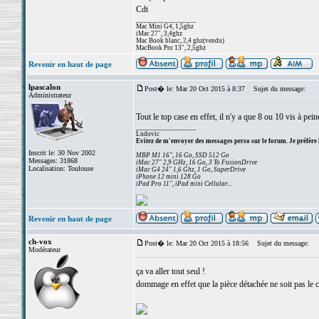
Cdt
_________________
Mac Mini G4, 1,5ghz
iMac 27", 3,4ghz
Mac Book blanc, 2,4 ghz(vendu)
MacBook Pro 13", 2,5ghz
Revenir en haut de page
lpascalon
Post� le: Mar 20 Oct 2015 à 8:37
Sujet du message:
Administrateur
Tout le top case en effet, il n'y a que 8 ou 10 vis à pein
_________________
Ludovic
Evitez de m'envoyer des messages perso sur le forum. Je préfère 
Inscrit le: 30 Nov 2002
MBP M1 16", 16 Go, SSD 512 Go
Messages: 31868
iMac 27" 2,9 GHz, 16 Go, 3 To FusionDrive
Localisation: Toulouse
iMac G4 24" 1,6 Ghz, 1 Go, SuperDrive
iPhone 12 mini 128 Go
iPad Pro 11", iPad mini Cellular...
Revenir en haut de page
ch-vox
Post� le: Mar 20 Oct 2015 à 18:56
Sujet du message:
Modérateur
ça va aller tout seul !
dommage en effet que la pièce détachée ne soit pas le c