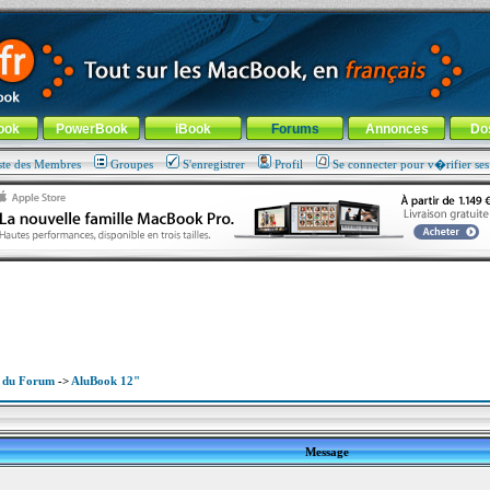
ade !
général
-
Aller au menu de la rubrique
ook
PowerBook
iBook
Forums
Annonces
Do
ste des Membres
Groupes
S'enregistrer
Profil
Se connecter pour v�rifier se
x du Forum
->
AluBook 12"
Message