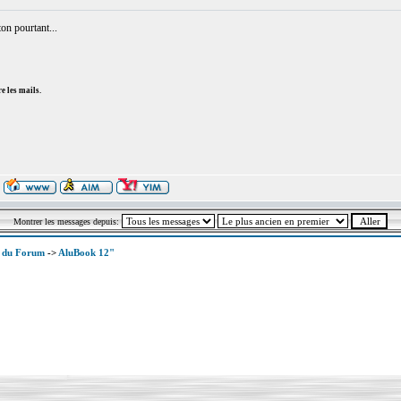
ton pourtant...
e les mails.
Montrer les messages depuis:
x du Forum
->
AluBook 12"