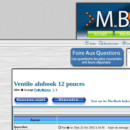
MacBook-fr.com : 100% Apple... 100% nom
Aller au contenu
-
Aller au menu 
Menu général
Accueil
MacB
Aide
Rechercher
Li
Ventilo alubook 12 pouces
Aller � la page
Pr�c�dente
1
,
2
Tout sur les MacBook Inde
Auteur
lpascalon
Post� le: Dim 25 Oct 2015 à 19:36
Sujet du message: