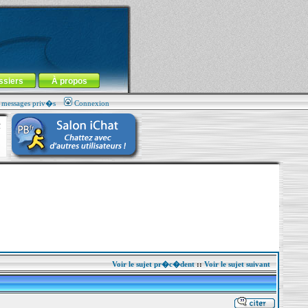
ssiers
À propos
s messages priv�s
Connexion
Voir le sujet pr�c�dent
::
Voir le sujet suivant