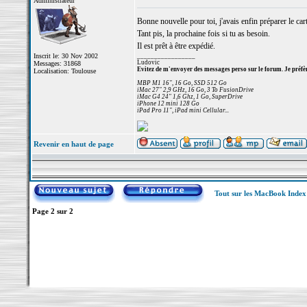
Administrateur
Bonne nouvelle pour toi, j'avais enfin préparer le car
Tant pis, la prochaine fois si tu as besoin.
Il est prêt à être expédié.
Inscrit le: 30 Nov 2002
_________________
Ludovic
Messages: 31868
Evitez de m'envoyer des messages perso sur le forum. Je préfèr
Localisation: Toulouse
MBP M1 16", 16 Go, SSD 512 Go
iMac 27" 2,9 GHz, 16 Go, 3 To FusionDrive
iMac G4 24" 1,6 Ghz, 1 Go, SuperDrive
iPhone 12 mini 128 Go
iPad Pro 11", iPad mini Cellular...
Revenir en haut de page
Tout sur les MacBook Inde
Page
2
sur
2