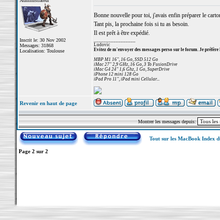
Administrateur
Bonne nouvelle pour toi, j'avais enfin préparer le carto
Tant pis, la prochaine fois si tu as besoin.
Il est prêt à être expédié.
Inscrit le: 30 Nov 2002
_________________
Ludovic
Messages: 31868
Evitez de m'envoyer des messages perso sur le forum. Je préfère 
Localisation: Toulouse
MBP M1 16", 16 Go, SSD 512 Go
iMac 27" 2,9 GHz, 16 Go, 3 To FusionDrive
iMac G4 24" 1,6 Ghz, 1 Go, SuperDrive
iPhone 12 mini 128 Go
iPad Pro 11", iPad mini Cellular...
Revenir en haut de page
Montrer les messages depuis:
Tout sur les MacBook Index 
Page
2
sur
2