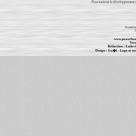
Pour soutenir le développement du
Powered b
T
www.powerboo
Vers
Rédaction :
Ludovi
Design :
Ga�l
- Logo et te
Informations :
PowerBook
-
MacBook Pro
-
i