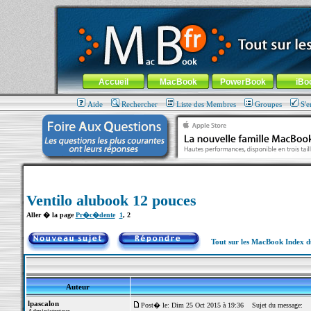
MacBook-fr.com : 100% Apple... 100% nomade !
Aller au contenu
-
Aller au menu général
-
Aller au menu de la
Menu général
Accueil
MacBook
PowerBook
iBo
Aide
Rechercher
Liste des Membres
Groupes
S'e
Ventilo alubook 12 pouces
Aller � la page
Pr�c�dente
1
,
2
Tout sur les MacBook Index 
Auteur
lpascalon
Post� le: Dim 25 Oct 2015 à 19:36
Sujet du message: