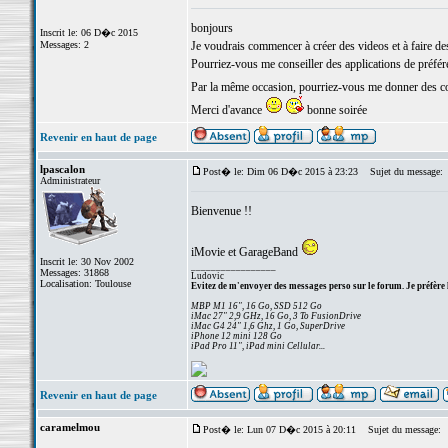
bonjours
Inscrit le: 06 D�c 2015
Messages: 2
Je voudrais commencer à créer des videos et à faire d
Pourriez-vous me conseiller des applications de préféren
Par la même occasion, pourriez-vous me donner des c
Merci d'avance
bonne soirée
Revenir en haut de page
lpascalon
Post� le: Dim 06 D�c 2015 à 23:23
Sujet du message:
Administrateur
Bienvenue !!
iMovie et GarageBand
Inscrit le: 30 Nov 2002
_________________
Messages: 31868
Ludovic
Localisation: Toulouse
Evitez de m'envoyer des messages perso sur le forum. Je préfère 
MBP M1 16", 16 Go, SSD 512 Go
iMac 27" 2,9 GHz, 16 Go, 3 To FusionDrive
iMac G4 24" 1,6 Ghz, 1 Go, SuperDrive
iPhone 12 mini 128 Go
iPad Pro 11", iPad mini Cellular...
Revenir en haut de page
caramelmou
Post� le: Lun 07 D�c 2015 à 20:11
Sujet du message: