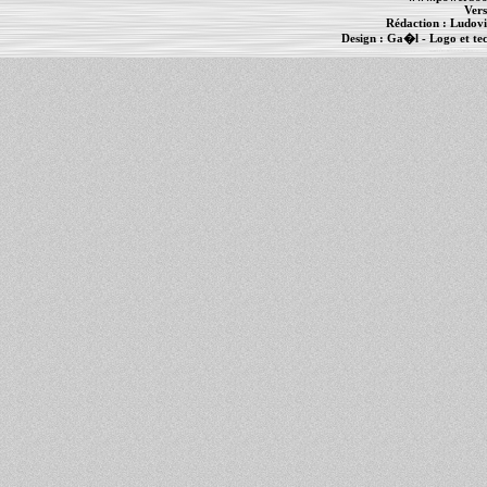
Vers
Rédaction :
Ludovi
Design :
Ga�l
- Logo et te
Informations :
PowerBook
-
MacBook Pro
-
i