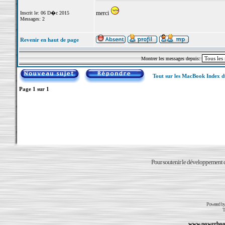
merci
Inscrit le: 06 D�c 2015
Messages: 2
Revenir en haut de page
Montrer les messages depuis:
Tout sur les MacBook Index 
Page
1
sur
1
Pour soutenir le développement du
Powered b
T
www.powerboo