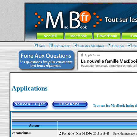
MacBook-fr.com : 100% Apple... 100% nomade !
Aller au contenu
-
Aller au menu général
-
Aller au menu de la
Menu général
Accueil
MacBook
PowerBook
iBo
Aide
Rechercher
Liste des Membres
Groupes
S'e
Applications
Tout sur les MacBook Index 
Auteur
caramelmou
Post� le: Dim 06 D�c 2015 à 19:45
Sujet du message: A