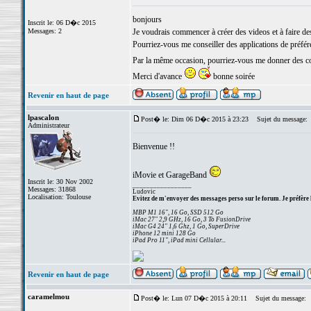
bonjours
Inscrit le: 06 D�c 2015
Messages: 2
Je voudrais commencer à créer des videos et à faire d
Pourriez-vous me conseiller des applications de préféren
Par la même occasion, pourriez-vous me donner des c
Merci d'avance
bonne soirée
Revenir en haut de page
lpascalon
Post� le: Dim 06 D�c 2015 à 23:23
Sujet du message:
Administrateur
Bienvenue !!
iMovie et GarageBand
Inscrit le: 30 Nov 2002
_________________
Messages: 31868
Ludovic
Localisation: Toulouse
Evitez de m'envoyer des messages perso sur le forum. Je préfère 
MBP M1 16", 16 Go, SSD 512 Go
iMac 27" 2,9 GHz, 16 Go, 3 To FusionDrive
iMac G4 24" 1,6 Ghz, 1 Go, SuperDrive
iPhone 12 mini 128 Go
iPad Pro 11", iPad mini Cellular...
Revenir en haut de page
caramelmou
Post� le: Lun 07 D�c 2015 à 20:11
Sujet du message: