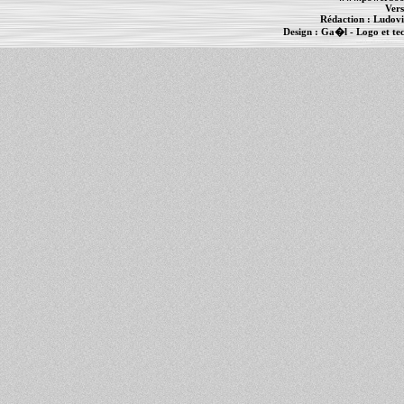
Vers
Rédaction :
Ludovi
Design :
Ga�l
- Logo et te
Informations :
PowerBook
-
MacBook Pro
-
i