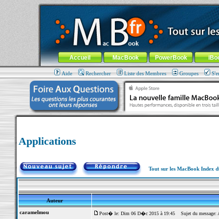
MacBook-fr.com : 100% Apple... 100% nomade !
Aller au contenu
-
Aller au menu général
-
Aller au menu de la
Menu général
Accueil
MacBook
PowerBook
iBo
Aide
Rechercher
Liste des Membres
Groupes
S'e
Applications
Tout sur les MacBook Index 
Auteur
caramelmou
Post� le: Dim 06 D�c 2015 à 19:45
Sujet du message: A