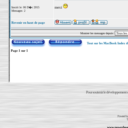
merci
Inscrit le: 06 D�c 2015
Messages: 2
Revenir en haut de page
Montrer les messages depuis:
Tout sur les MacBook Index 
Page
1
sur
1
Pour soutenir le développement du
Powered b
T
www.powerboo