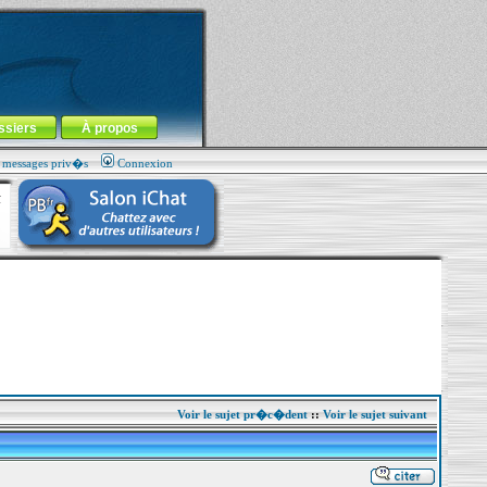
ssiers
À propos
s messages priv�s
Connexion
Voir le sujet pr�c�dent
::
Voir le sujet suivant