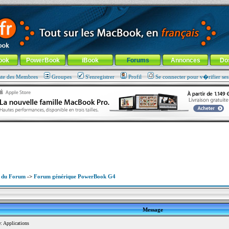
ade !
général
-
Aller au menu de la rubrique
ook
PowerBook
iBook
Forums
Annonces
Do
ste des Membres
Groupes
S'enregistrer
Profil
Se connecter pour v�rifier se
x du Forum
->
Forum générique PowerBook G4
Message
 Applications