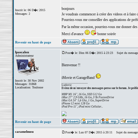
bonjours
Inscrit le: 06 D�c 2015
Messages: 2
Je voudrais commencer à créer des videos et à faire
Pourriez-vous me conseiller des applications de préfér
Par la même occasion, pourriez-vous me donner des
Merci d'avance
bonne soirée
Revenir en haut de page
lpascalon
Post� le: Dim 06 D�c 2015 à 23:23
Sujet du message
Administrateur
Bienvenue !!
iMovie et GarageBand
Inscrit le: 30 Nov 2002
_________________
Messages: 31868
Ludovic
Localisation: Toulouse
Evitez de m'envoyer des messages perso sur le forum. Je préfèr
MBP M1 16", 16 Go, SSD 512 Go
iMac 27" 2,9 GHz, 16 Go, 3 To FusionDrive
iMac G4 24" 1,6 Ghz, 1 Go, SuperDrive
iPhone 12 mini 128 Go
iPad Pro 11", iPad mini Cellular...
Revenir en haut de page
caramelmou
Post� le: Lun 07 D�c 2015 à 20:11
Sujet du message