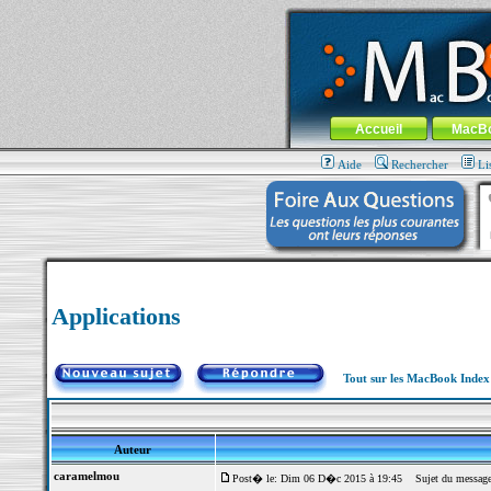
MacBook-fr.com : 100% Apple... 100% nom
Aller au contenu
-
Aller au menu 
Menu général
Accueil
MacB
Aide
Rechercher
Li
Applications
Tout sur les MacBook Inde
Auteur
caramelmou
Post� le: Dim 06 D�c 2015 à 19:45
Sujet du message: