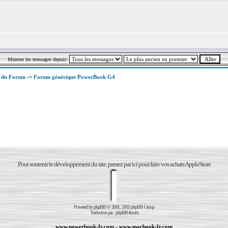
Montrer les messages depuis:
x du Forum
->
Forum générique PowerBook G4
Pour soutenir le développement du site, passez par ici pour faire vos achats AppleStore
Powered by
phpBB
© 2001, 2002 phpBB Group
Traduction par :
phpBB-fr.com
www.powerbook-fr.com
-
www.macbook-fr.com