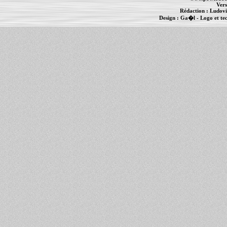
Vers
Rédaction :
Ludovi
Design :
Ga�l
- Logo et te
Informations :
PowerBook
-
MacBook Pro
-
i