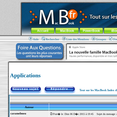
MacBook-fr.com : 100% Apple... 100% nomade !
Aller au contenu
-
Aller au menu général
-
Aller au menu de la
Menu général
Accueil
MacBook
PowerBook
iBo
Aide
Rechercher
Liste des Membres
Groupes
S'e
Applications
Tout sur les MacBook Index 
Auteur
caramelmou
Post� le: Dim 06 D�c 2015 à 19:45
Sujet du message: A