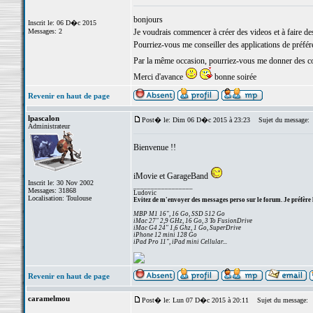
bonjours
Inscrit le: 06 D�c 2015
Messages: 2
Je voudrais commencer à créer des videos et à faire d
Pourriez-vous me conseiller des applications de préféren
Par la même occasion, pourriez-vous me donner des c
Merci d'avance
bonne soirée
Revenir en haut de page
lpascalon
Post� le: Dim 06 D�c 2015 à 23:23
Sujet du message:
Administrateur
Bienvenue !!
iMovie et GarageBand
Inscrit le: 30 Nov 2002
_________________
Messages: 31868
Ludovic
Localisation: Toulouse
Evitez de m'envoyer des messages perso sur le forum. Je préfère 
MBP M1 16", 16 Go, SSD 512 Go
iMac 27" 2,9 GHz, 16 Go, 3 To FusionDrive
iMac G4 24" 1,6 Ghz, 1 Go, SuperDrive
iPhone 12 mini 128 Go
iPad Pro 11", iPad mini Cellular...
Revenir en haut de page
caramelmou
Post� le: Lun 07 D�c 2015 à 20:11
Sujet du message: