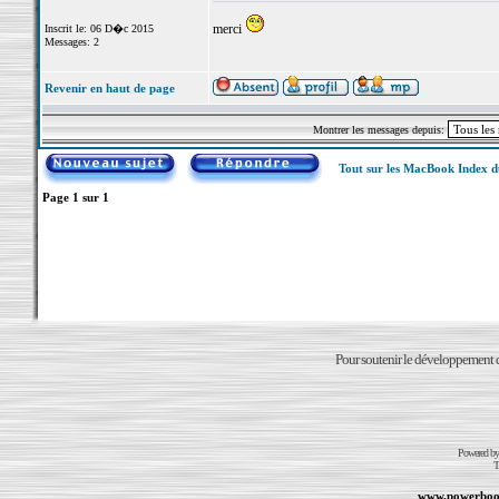
merci
Inscrit le: 06 D�c 2015
Messages: 2
Revenir en haut de page
Montrer les messages depuis:
Tout sur les MacBook Index 
Page
1
sur
1
Pour soutenir le développement du
Powered b
T
www.powerboo