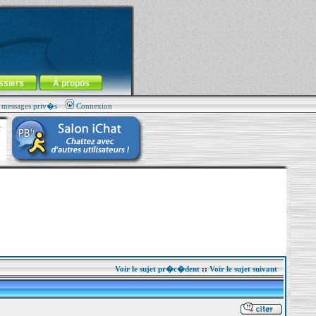
ssiers
À propos
s messages priv�s
Connexion
Voir le sujet pr�c�dent
::
Voir le sujet suivant