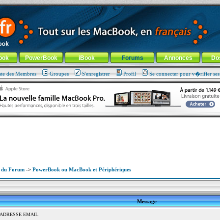
ade !
général
-
Aller au menu de la rubrique
ook
PowerBook
iBook
Forums
Annonces
Do
ste des Membres
Groupes
S'enregistrer
Profil
Se connecter pour v�rifier se
x du Forum
->
PowerBook ou MacBook et Périphériques
Message
: ADRESSE EMAIL