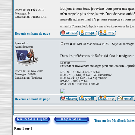
Bonjour à vous tous, je reviens vous poser une questi
Inscrit le: 01 F�v 2016
Messages: 9
m'en rappelle plus donc j'ai mis "mot de passe oublié
Localisation: FINISTERE
nouvelle adresse mail ??? je vous remercie si vous
_________________
utisatrice d'un macbook depuis 4 ans et je découvre tous les jou
Revenir en haut de page
lpascalon
Post� le: Mar 08 Mar 2016 à 14:25
Sujet du message:
Administrateur
Dans les préférences de Safari (si c'est le navigateur i
_________________
Ludovic
Evitez de m'envoyer des messages perso sur le forum. Je préfèr
Inscrit le: 30 Nov 2002
MBP M1 16", 16 Go, SSD 512 Go
Messages: 31868
iMac 27" 2,9 GHz, 16 Go, 3 To FusionDrive
Localisation: Toulouse
iMac G4 24" 1,6 Ghz, 1 Go, SuperDrive
iPhone 12 mini 128 Go
iPad Pro 11", iPad mini Cellular...
Revenir en haut de page
Tout sur les MacBook Inde
Page
1
sur
1