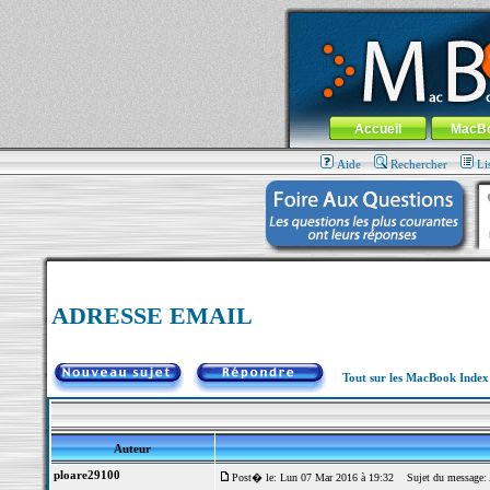
MacBook-fr.com : 100% Apple... 100% nom
Aller au contenu
-
Aller au menu 
Menu général
Accueil
MacB
Aide
Rechercher
Li
ADRESSE EMAIL
Tout sur les MacBook Inde
Auteur
ploare29100
Post� le: Lun 07 Mar 2016 à 19:32
Sujet du message