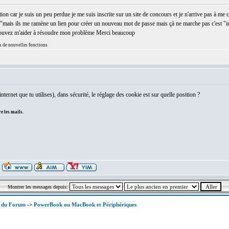
on car je suis un peu perdue je me suis inscrite sur un site de concours et je n'arrive pas à me
"mais ils me ramène un lien pour créer un nouveau mot de passe mais çà ne marche pas c'est "inval
 pouvez m'aider à résoudre mon problème Merci beaucoup
rs de nouvelles fonctions
nternet que tu utilises), dans sécurité, le réglage des cookie est sur quelle position ?
e les mails.
Montrer les messages depuis:
x du Forum
->
PowerBook ou MacBook et Périphériques