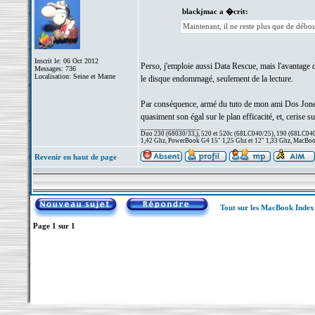
blackjmac a �crit:
Maintenant, il ne reste plus que de déb
Inscrit le: 06 Oct 2012
Perso, j'emploie aussi Data Rescue, mais l'avantage de
Messages: 736
Localisation: Seine et Marne
le disque endommagé, seulement de la lecture.
Par conséquence, armé du tuto de mon ami Dos Jones, p
quasiment son égal sur le plan efficacité, et, cerise sur
_________________
Duo 230 (68030/33,), 520 et 520c (68LC040/25), 190 (68LC040/
1,42 Ghz, PowerBook G4 15" 1,25 Ghz et 12" 1,33 Ghz, MacBook
Revenir en haut de page
Tout sur les MacBook Inde
Page
1
sur
1