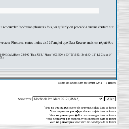
 renouveler l'opération plusieurs fois, vu qu'il n'y est procédé à aucune écriture sur
ve avec Photorec, certes moins aisé à l'emploi que Data Rescue, mais est réputé être
 à 466 Mhz), iBook G3/500 "Dual USB, "Pismo" (G3/500, ), G4"Ti"/550, iBook G4 12" 1,2 Ghz et 14"
Ghz.
Toutes les heures sont au format GMT + 2 Heures
Sauter vers:
Vous
ne pouvez pas
poster de nouveaux sujets dans ce forum
Vous
ne pouvez pas
r�pondre aux sujets dans ce forum
Vous
ne pouvez pas
�diter vos messages dans ce forum
Vous
ne pouvez pas
supprimer vos messages dans ce forum
Vous
ne pouvez pas
voter dans les sondages de ce forum