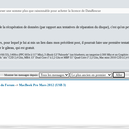
ourser une somme plus que raisonnable pour acheter la licence de DataRescue
 la récupération de données (par rapport aux tentatives de réparation du disque), c'est qu'on peut
our lequel je lui ai mis un lien dans mon précédent post, il pourrait faire une première tentati
 le gâteau, qui est gratuit.
66/33), 1400cs (PPC 603e à 117 Mhz), 3 iBook G3"Palourde" (un blueberry, un tangerine à 300 Mhz et un Graphite
 "alu" C2D 2,4 Ghz, MBA 13" Dual Core i7 à 2,2 Ghz et MBP 15" Quad Core i7 2,5 Ghz, Mac mini 2010 C2D à 2,4 
Montrer les messages depuis:
x du Forum
->
MacBook Pro Mars 2012 (USB 3)