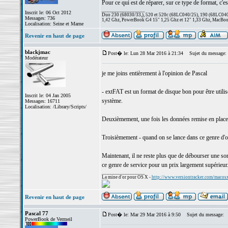
Pour ce qui est de réparer, sur ce type de format, c'
_________________
Inscrit le: 06 Oct 2012
Duo 230 (68030/33,), 520 et 520c (68LC040/25), 190 (68LC040/
Messages: 736
1,42 Ghz, PowerBook G4 15" 1,25 Ghz et 12" 1,33 Ghz, MacBook
Localisation: Seine et Marne
Revenir en haut de page
blackjmac
Post� le: Lun 28 Mar 2016 à 21:34
Sujet du message:
Modérateur
je me joins entièrement à l'opinion de Pascal
- extFAT est un format de disque bon pour être util
Inscrit le: 04 Jan 2005
système.
Messages: 16711
Localisation: /Library/Scripts/
Deuxièmement, une fois les données remise en place, 
Troisièmement - quand on se lance dans ce genre d'opé
Maintenant, il ne reste plus que de débourser une som
ce genre de service pour un prix largement supérieur.
_________________
La mine d'or pour OS X -
http://www.versiontracker.com/macos
Revenir en haut de page
Pascal 77
Post� le: Mar 29 Mar 2016 à 9:50
Sujet du message:
PowerBook de Vermeil