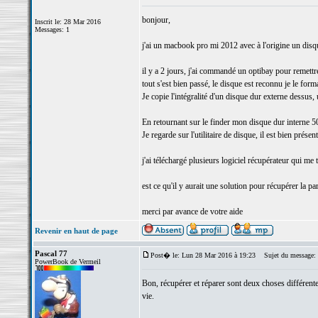
bonjour,
Inscrit le: 28 Mar 2016
Messages: 1
j'ai un macbook pro mi 2012 avec à l'origine un disqu
il y a 2 jours, j'ai commandé un optibay pour remettre
tout s'est bien passé, le disque est reconnu je le format
Je copie l'intégralité d'un disque dur externe dessus, 
En retournant sur le finder mon disque dur interne 50
Je regarde sur l'utilitaire de disque, il est bien prése
j'ai téléchargé plusieurs logiciel récupérateur qui m
est ce qu'il y aurait une solution pour récupérer la part
merci par avance de votre aide
Revenir en haut de page
Pascal 77
Post� le: Lun 28 Mar 2016 à 19:23
Sujet du message:
PowerBook de Vermeil
Bon, récupérer et réparer sont deux choses différente
vie.