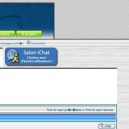
ssiers
À propos
s messages priv�s
Connexion
Voir le sujet pr�c�dent
::
Voir le sujet suivant