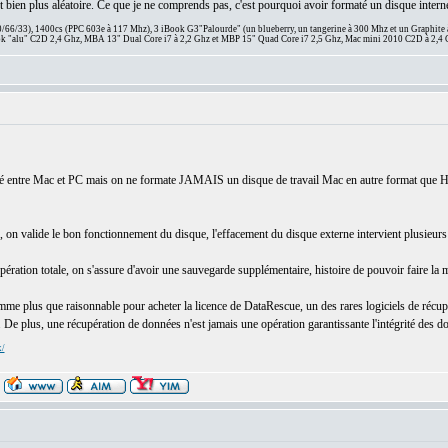
est bien plus aléatoire. Ce que je ne comprends pas, c'est pourquoi avoir formaté un disque inter
66/33), 1400cs (PPC 603e à 117 Mhz), 3 iBook G3"Palourde" (un blueberry, un tangerine à 300 Mhz et un Graphite
 "alu" C2D 2,4 Ghz, MBA 13" Dual Core i7 à 2,2 Ghz et MBP 15" Quad Core i7 2,5 Ghz, Mac mini 2010 C2D à 2,4 
isé entre Mac et PC mais on ne formate JAMAIS un disque de travail Mac en autre format que HF
on valide le bon fonctionnement du disque, l'effacement du disque externe intervient plusieurs j
ration totale, on s'assure d'avoir une sauvegarde supplémentaire, histoire de pouvoir faire la m
me plus que raisonnable pour acheter la licence de DataRescue, un des rares logiciels de récupéra
 De plus, une récupération de données n'est jamais une opération garantissante l'intégrité des do
x/