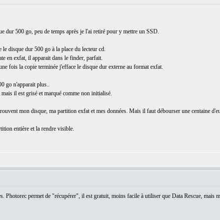
e dur 500 go, peu de temps après je l'ai retiré pour y mettre un SSD.
 le disque dur 500 go à la place du lecteur cd.
e en exfat, il apparait dans le finder, parfait.
une fois la copie terminée j'efface le disque dur externe au format exfat.
0 go n'apparait plus..
nt mais il est grisé et marqué comme non initialisé.
e trouvent mon disque, ma partition exfat et mes données. Mais il faut débourser une centaine d'e
ition entière et la rendre visible.
s. Photorec permet de "récupérer", il est gratuit, moins facile à utiliser que Data Rescue, mai