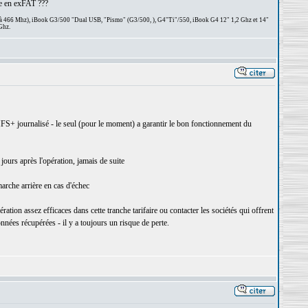
ne en exFAT ???
 à 466 Mhz), iBook G3/500 "Dual USB, "Pismo" (G3/500, ), G4"Ti"/550, iBook G4 12" 1,2 Ghz et 14"
Ghz.
S+ journalisé - le seul (pour le moment) a garantir le bon fonctionnement du
ours après l'opération, jamais de suite
arche arrière en cas d'échec
tion assez efficaces dans cette tranche tarifaire ou contacter les sociétés qui offrent
nnées récupérées - il y a toujours un risque de perte.