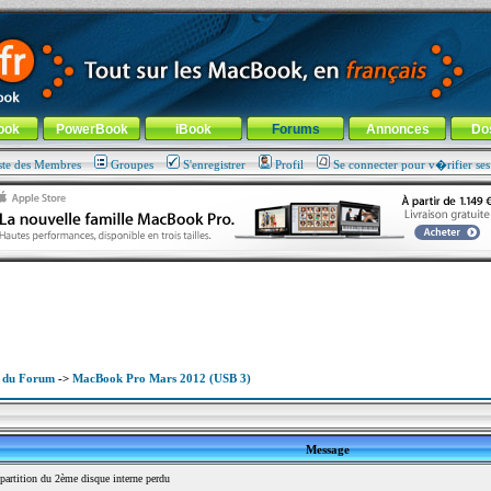
ade !
général
-
Aller au menu de la rubrique
ook
PowerBook
iBook
Forums
Annonces
Do
ste des Membres
Groupes
S'enregistrer
Profil
Se connecter pour v�rifier se
x du Forum
->
MacBook Pro Mars 2012 (USB 3)
Message
artition du 2ème disque interne perdu