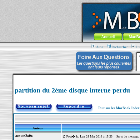
MacBook-fr.com : 100% Apple... 100% nom
Aller au contenu
-
Aller au menu 
Menu général
Accueil
MacB
Aide
Rechercher
Li
partition du 2ème disque interne perdu
Tout sur les MacBook Inde
Auteur
azouin2o0o
Post� le: Lun 28 Mar 2016 à 15:23
Sujet du message: p