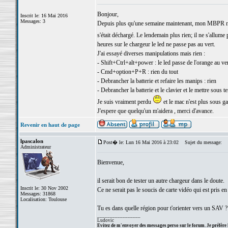
Bonjour,
Inscrit le: 16 Mai 2016
Messages: 3
Depuis plus qu'une semaine maintenant, mon MBPR ne s'a
s'était déchargé. Le lendemain plus rien; il ne s'allume
heures sur le chargeur le led ne passe pas au vert.
J'ai essayé diverses manipulations mais rien :
- Shift+Ctrl+alt+power : le led passe de l'orange au ve
- Cmd+option+P+R : rien du tout
- Debrancher la batterie et refaire les manips : rien
- Debrancher la batterie et le clavier et le mettre sous te
Je suis vraiment perdu
et le mac n'est plus sous ga
J'espere que quelqu'un m'aidera , merci d'avance.
Revenir en haut de page
lpascalon
Post� le: Lun 16 Mai 2016 à 23:02
Sujet du message:
Administrateur
Bienvenue,
il serait bon de tester un autre chargeur dans le doute.
Inscrit le: 30 Nov 2002
Ce ne serait pas le soucis de carte vidéo qui est pris e
Messages: 31868
Localisation: Toulouse
Tu es dans quelle région pour t'orienter vers un SAV ?
_________________
Ludovic
Evitez de m'envoyer des messages perso sur le forum. Je préfère 