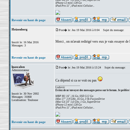
iMac G4 24" 1,6 Ghz, 1 Go, SuperDrive
iPhone 12 mini 128 Go
iPad Pro 11", iPad mini Cellular...
Revenir en haut de page
Heizenberg
Post� le: Jeu 19 Mai 2016 à 0:04
Sujet du message:
Merci , on m'avait redirigé vers eux je vais essayer de l
Inscrit le: 16 Mai 2016
Messages: 3
Revenir en haut de page
lpascalon
Post� le: Jeu 19 Mai 2016 à 13:24
Sujet du message:
Administrateur
Ca dépend si ca se voit ou pas
_________________
Ludovic
Evitez de m'envoyer des messages perso sur le forum. Je préfère 
Inscrit le: 30 Nov 2002
MBP M1 16", 16 Go, SSD 512 Go
Messages: 31868
iMac 27" 2,9 GHz, 16 Go, 3 To FusionDrive
Localisation: Toulouse
iMac G4 24" 1,6 Ghz, 1 Go, SuperDrive
iPhone 12 mini 128 Go
iPad Pro 11", iPad mini Cellular...
Revenir en haut de page