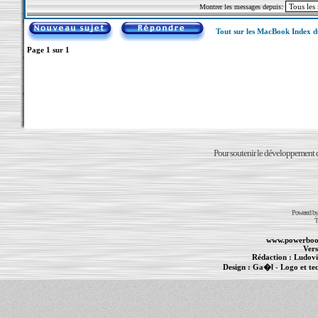
Montrer les messages depuis:
Tout sur les MacBook Index 
Page
1
sur
1
Pour soutenir le développement du
Powered b
T
www.powerboo
Vers
Rédaction :
Ludovi
Design :
Ga�l
- Logo et te
Informations :
PowerBook
-
MacBook Pro
-
i