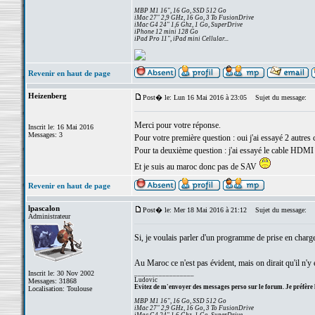
MBP M1 16", 16 Go, SSD 512 Go
iMac 27" 2,9 GHz, 16 Go, 3 To FusionDrive
iMac G4 24" 1,6 Ghz, 1 Go, SuperDrive
iPhone 12 mini 128 Go
iPad Pro 11", iPad mini Cellular...
Revenir en haut de page
Heizenberg
Post� le: Lun 16 Mai 2016 à 23:05
Sujet du message:
Merci pour votre réponse.
Inscrit le: 16 Mai 2016
Messages: 3
Pour votre première question : oui j'ai essayé 2 autres 
Pour ta deuxième question : j'ai essayé le cable HDMI sa
Et je suis au maroc donc pas de SAV
Revenir en haut de page
lpascalon
Post� le: Mer 18 Mai 2016 à 21:12
Sujet du message:
Administrateur
Si, je voulais parler d'un programme de prise en charge
Au Maroc ce n'est pas évident, mais on dirait qu'il n'y 
Inscrit le: 30 Nov 2002
_________________
Ludovic
Messages: 31868
Evitez de m'envoyer des messages perso sur le forum. Je préfère 
Localisation: Toulouse
MBP M1 16", 16 Go, SSD 512 Go
iMac 27" 2,9 GHz, 16 Go, 3 To FusionDrive