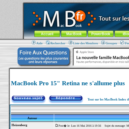
MacBook-fr.com : 100% Apple... 100% nomade !
Aller au contenu
-
Aller au menu général
-
Aller au menu de la
Menu général
Accueil
MacBook
PowerBook
iBo
Aide
Rechercher
Liste des Membres
Groupes
S'e
MacBook Pro 15" Retina ne s'allume plus
Tout sur les MacBook Index 
Auteur
Heizenberg
Post� le: Lun 16 Mai 2016 à 19:56
Sujet du message: Mac