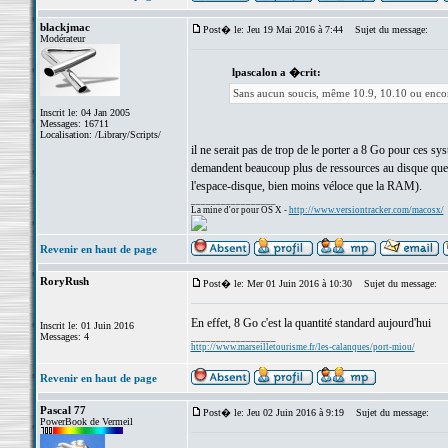
blackjmac
Post� le: Jeu 19 Mai 2016 à 7:44
Sujet du message:
Modérateur
lpascalon a �crit:
Sans aucun soucis, même 10.9, 10.10 ou enco
Inscrit le: 04 Jan 2005
Messages: 16711
Localisation: /Library/Scripts/
il ne serait pas de trop de le porter a 8 Go pour ces
demandent beaucoup plus de ressources au disque que 
l'espace-disque, bien moins véloce que la RAM).
_________________
La mine d'or pour OS X -
http://www.versiontracker.com/macosx/
Revenir en haut de page
RoryRush
Post� le: Mer 01 Juin 2016 à 10:30
Sujet du message:
En effet, 8 Go c'est la quantité standard aujourd'hui
Inscrit le: 01 Juin 2016
Messages: 4
_________________
http://www.marseilletourisme.fr/les-calanques/port-miou/
Revenir en haut de page
Pascal 77
Post� le: Jeu 02 Juin 2016 à 9:19
Sujet du message:
PowerBook de Vermeil