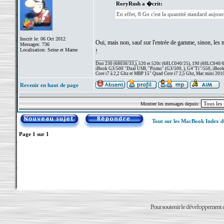
RoryRush a �crit:
En effet, 8 Go c'est la quantité standard aujour
Inscrit le: 06 Oct 2012
Oui, mais non, sauf sur l'entrée de gamme, sinon, les 
Messages: 736
Localisation: Seine et Marne
!
_________________
Duo 230 (68030/33,), 520 et 520c (68LC040/25), 190 (68LC040/66/
iBook G3/500 "Dual USB, "Pismo" (G3/500, ), G4"Ti"/550, iBook
Core i7 à 2,2 Ghz et MBP 15" Quad Core i7 2,5 Ghz, Mac mini 201
Revenir en haut de page
Montrer les messages depuis:
Tout sur les MacBook Index 
Page
1
sur
1
Pour soutenir le développement du