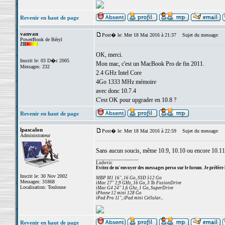
Revenir en haut de page
vanvan
Post� le: Mer 18 Mai 2016 à 21:37
Sujet du message:
PowerBook de Béryl
OK, merci.
Inscrit le: 03 D�c 2005
Mon mac, c'est un MacBook Pro de fin 2011.
Messages: 232
2.4 GHz Intel Core
4Go 1333 MHz mémoire
avec donc 10.7.4
C'est OK pour upgrader en 10.8 ?
Revenir en haut de page
lpascalon
Post� le: Mer 18 Mai 2016 à 22:59
Sujet du message:
Administrateur
Sans aucun soucis, même 10.9, 10.10 ou encore 10.11
_________________
Ludovic
Evitez de m'envoyer des messages perso sur le forum. Je préfère 
Inscrit le: 30 Nov 2002
MBP M1 16", 16 Go, SSD 512 Go
Messages: 31868
iMac 27" 2,9 GHz, 16 Go, 3 To FusionDrive
Localisation: Toulouse
iMac G4 24" 1,6 Ghz, 1 Go, SuperDrive
iPhone 12 mini 128 Go
iPad Pro 11", iPad mini Cellular...
Revenir en haut de page