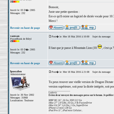
Bonsoir,
Inscrit le: 03 D�c 2005
Juste une petite question :
Messages: 232
Est-ce qu'il existe un logiciel de dictée vocale pour 10.
Merci !
Revenir en haut de page
vanvan
Post� le: Mer 18 Mai 2016 à 10:00
Sujet du message:
PowerBook de Béryl
Il faut que je passe à Mountain Lion (10.
, c'est ça 
Inscrit le: 03 D�c 2005
Messages: 232
Revenir en haut de page
lpascalon
Post� le: Mer 18 Mai 2016 à 21:08
Sujet du message:
Administrateur
Tu peux trouver une vieille version de Dragon Dictate q
version supérieure, soit pour la dictée intégrée, soit p
_________________
Ludovic
Inscrit le: 30 Nov 2002
Evitez de m'envoyer des messages perso sur le forum. Je préfère 
Messages: 31868
Localisation: Toulouse
MBP M1 16", 16 Go, SSD 512 Go
iMac 27" 2,9 GHz, 16 Go, 3 To FusionDrive
iMac G4 24" 1,6 Ghz, 1 Go, SuperDrive
iPhone 12 mini 128 Go
iPad Pro 11", iPad mini Cellular...