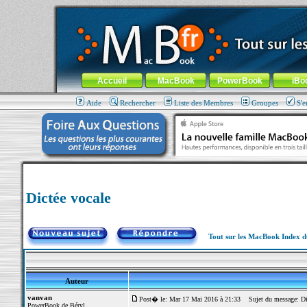
MacBook-fr.com : 100% Apple... 100% nomade !
Aller au contenu
-
Aller au menu général
-
Aller au menu de la
Menu général
Accueil
MacBook
PowerBook
iBo
Aide
Rechercher
Liste des Membres
Groupes
S'e
Dictée vocale
Tout sur les MacBook Index 
Auteur
vanvan
Post� le: Mar 17 Mai 2016 à 21:33
Sujet du message: Dic
PowerBook de Béryl