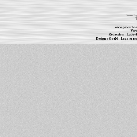
Powered b
T
www.powerboo
Vers
Rédaction :
Ludovi
Design :
Ga�l
- Logo et te
Informations :
PowerBook
-
MacBook Pro
-
i