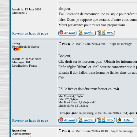
Bonjour,
Inscrit le: 13 Juin 2016
Messages: 2
J’ai l’intention de raccourcir une musique pour créer 
faire. Donc, je suppose que certains d’entre vous conn
Merci par avance pour toutes vos propositions.
Revenir en haut de page
zmag
Post� le: Mar 14 Juin 2016 à 8:06
Sujet du message:
PowerBook de Saphir
Bonjour,
Inscrit le: 30 Mar 2009
Clic droit sur le morceau, puis "Obtenir les information
Messages: 161
Localisation: France
Enfin régler "début" et "fin" pour ne conserver que la 
Ensuite il doit falloir transformer le fichier dans un aut
Cdt
PS. le fichier doit être transformer en .m4r
_________________
Mac Mini G4, 1,5ghz
iMac 27", 3,4ghz
Mac Book blanc, 2,4 ghz(vendu)
MacBook Pro 13", 2,5ghz
Derni�re �dition par zmag le Jeu 16 Juin 2016 à 8:51; �dit�
Revenir en haut de page
lpascalon
Post� le: Mer 15 Juin 2016 à 10:48
Sujet du message:
Administrateur