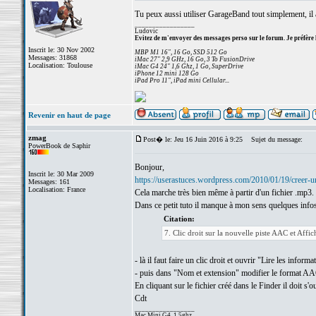
Tu peux aussi utiliser GarageBand tout simplement, il a
_________________
Ludovic
Evitez de m'envoyer des messages perso sur le forum. Je préfère 
Inscrit le: 30 Nov 2002
MBP M1 16", 16 Go, SSD 512 Go
Messages: 31868
iMac 27" 2,9 GHz, 16 Go, 3 To FusionDrive
Localisation: Toulouse
iMac G4 24" 1,6 Ghz, 1 Go, SuperDrive
iPhone 12 mini 128 Go
iPad Pro 11", iPad mini Cellular...
Revenir en haut de page
zmag
Post� le: Jeu 16 Juin 2016 à 9:25
Sujet du message:
PowerBook de Saphir
Bonjour,
Inscrit le: 30 Mar 2009
https://userastuces.wordpress.com/2010/01/19/creer-u
Messages: 161
Localisation: France
Cela marche très bien même à partir d'un fichier .mp3.
Dans ce petit tuto il manque à mon sens quelques infos
Citation:
7. Clic droit sur la nouvelle piste AAC et Affi
- là il faut faire un clic droit et ouvrir "Lire les informa
- puis dans "Nom et extension" modifier le format AA
En cliquant sur le fichier créé dans le Finder il doit s
Cdt
_________________
Mac Mini G4, 1,5ghz