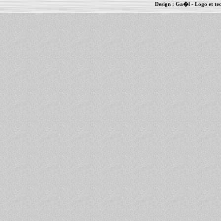
Design :
Ga�l
- Logo et te
Informations :
PowerBook
-
MacBook Pro
-
i