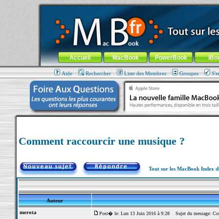
MacBook-fr.com : 100% Apple... 100% nomade !
Aller au contenu
-
Aller au menu général
-
Aller au menu de la
Menu général
Accueil
MacBook
PowerBook
iBo
Aide
Rechercher
Liste des Membres
Groupes
S'e
Comment raccourcir une musique ?
Tout sur les MacBook Index 
Auteur
merota
Post� le: Lun 13 Juin 2016 à 9:28
Sujet du message: Com