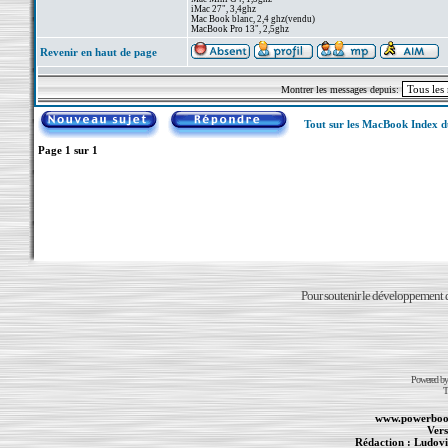
iMac 27", 3,4ghz
Mac Book blanc, 2,4 ghz(vendu)
MacBook Pro 13", 2,5ghz
Revenir en haut de page
Montrer les messages depuis:
Tout sur les MacBook Index 
Page
1
sur
1
Pour soutenir le développement du
Powered b
T
www.powerboo
Vers
Rédaction :
Ludovi