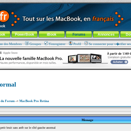
ade !
général
-
Aller au menu de la rubrique
ook
PowerBook
iBook
Forums
Annonces
Do
ste des Membres
Groupes
S'enregistrer
Profil
Se connecter pour v�rifier se
normal
x du Forum
->
MacBook Pro Retina
Message
tit bruit sans arrêt sur le côté gauche anormal