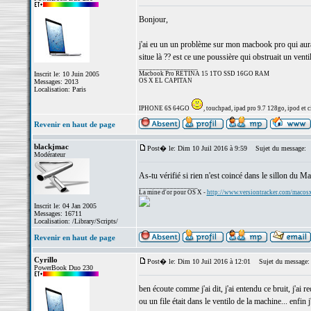
Bonjour,
j'ai eu un un problème sur mon macbook pro qui aura b
situe là ?? est ce une poussière qui obstruait un ventil
_________________
Inscrit le: 10 Juin 2005
Macbook Pro RETINA 15 1TO SSD 16GO RAM
OS X EL CAPITAN
Messages: 2013
Localisation: Paris
IPHONE 6S 64GO
, touchpad, ipad pro 9.7 128go, ipod et ci
Revenir en haut de page
blackjmac
Post� le: Dim 10 Juil 2016 à 9:59
Sujet du message:
Modérateur
As-tu vérifié si rien n'est coincé dans le sillon du M
_________________
La mine d'or pour OS X -
http://www.versiontracker.com/macos
Inscrit le: 04 Jan 2005
Messages: 16711
Localisation: /Library/Scripts/
Revenir en haut de page
Cyrillo
Post� le: Dim 10 Juil 2016 à 12:01
Sujet du message:
PowerBook Duo 230
ben écoute comme j'ai dit, j'ai entendu ce bruit, j'ai re
ou un file était dans le ventilo de la machine... enfin