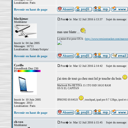
Localisation: Paris
Revenir en haut de page
blackjmac
Post� le: Mar 12 Juil 2016 à 13:37
Sujet du message:
Modérateur
mas une blatte ...
_________________
La mine d'or pour OS X -
http://www.versiontracker.com/macos
Inscrit le: 04 Jan 2005
Messages: 16711
Localisation: /Library/Scripts/
Revenir en haut de page
Cyrillo
Post� le: Mar 12 Juil 2016 à 14:42
Sujet du message:
PowerBook Duo 230
j'ai rien de tout ça chez moi lol je touche du bois
_________________
Macbook Pro RETINA 15 1TO SSD 16GO RAM
OS X EL CAPITAN
Inscrit le: 10 Juin 2005
IPHONE 6S 64GO
, touchpad, ipad pro 9.7 128go, ipod et ci
Messages: 2013
Localisation: Paris
Revenir en haut de page
ch-vox
Post� le: Mar 12 Juil 2016 à 15:45
Sujet du message:
Modérateur