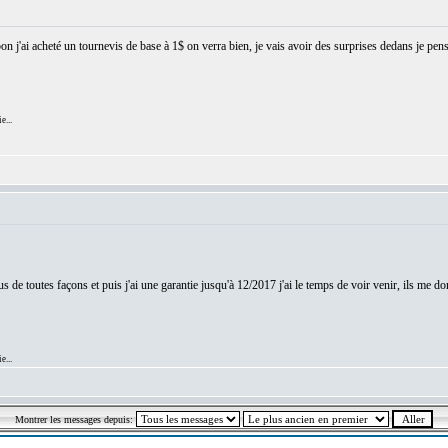
j'ai acheté un tournevis de base à 1$ on verra bien, je vais avoir des surprises dedans je pense
e...
 plus de toutes façons et puis j'ai une garantie jusqu'à 12/2017 j'ai le temps de voir venir, ils me
e...
Montrer les messages depuis: