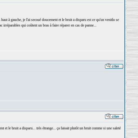
aut à gauche, je l'ai secoué doucement et le bruit a disparu est ce qu'un venitlo se
mac irréparables qui coûtent un bras à faire réparer en cas de panne...
ment et le bruit a disparu... très étrange... ça faisait plutôt un bruit comme si une saleté