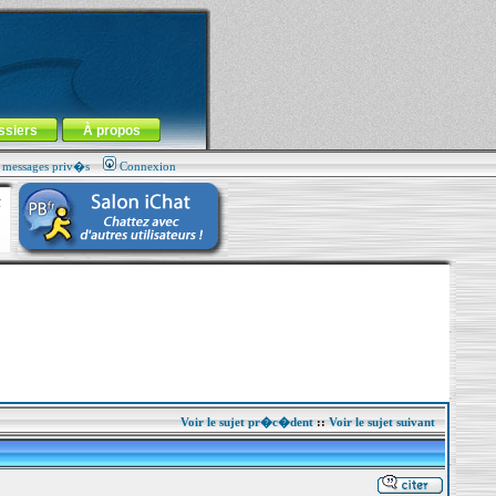
ssiers
À propos
s messages priv�s
Connexion
Voir le sujet pr�c�dent
::
Voir le sujet suivant