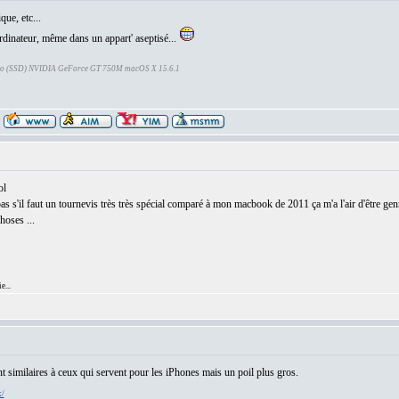
ue, etc...
rdinateur, même dans un appart' aseptisé...
Go (SSD) NVIDIA GeForce GT 750M macOS X 15.6.1
ol
 pas s'il faut un tournevis très très spécial comparé à mon macbook de 2011 ça m'a l'air d'être g
oses ...
e...
t similaires à ceux qui servent pour les iPhones mais un poil plus gros.
x/