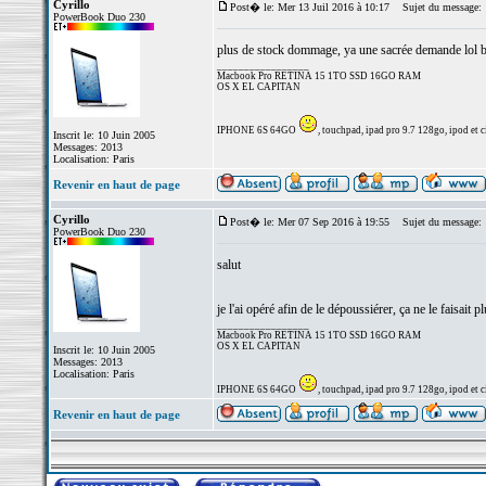
Cyrillo
Post� le: Mer 13 Juil 2016 à 10:17
Sujet du message:
PowerBook Duo 230
plus de stock dommage, ya une sacrée demande lol bon 
_________________
Macbook Pro RETINA 15 1TO SSD 16GO RAM
OS X EL CAPITAN
IPHONE 6S 64GO
, touchpad, ipad pro 9.7 128go, ipod et ci
Inscrit le: 10 Juin 2005
Messages: 2013
Localisation: Paris
Revenir en haut de page
Cyrillo
Post� le: Mer 07 Sep 2016 à 19:55
Sujet du message:
PowerBook Duo 230
salut
je l'ai opéré afin de le dépoussiérer, ça ne le faisait
_________________
Macbook Pro RETINA 15 1TO SSD 16GO RAM
OS X EL CAPITAN
Inscrit le: 10 Juin 2005
Messages: 2013
Localisation: Paris
IPHONE 6S 64GO
, touchpad, ipad pro 9.7 128go, ipod et ci
Revenir en haut de page