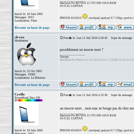
_________________
Macbook Pro RETINA 15 1TO SSD 16GO RAM
OS X EL CAPITAN
Inscrit le: 10 Juin 2005
Messages: 2013
IPHONE 6S 64GO
, touchpad, ipad pro 9.7 128go, ipod et ci
Localisation: Paris
Revenir en haut de page
ch-vox
Post� le: Lun 11 Juil 2016 à 20:42
Sujet du message:
Modérateur
possiblement un insecte mort ?
_________________
Vincent
MacBook Pro Retina 15" mi-2014 Core i7 2,5GHz 16 Go 512 
Inscrit le: 22 Oct 2003
Messages: 19383
Localisation: La Réunion
Revenir en haut de page
Cyrillo
Post� le: Lun 11 Juil 2016 à 23:30
Sujet du message:
PowerBook Duo 230
un insecte mort... mon mac ne bouge pas de chez moi 
_________________
Macbook Pro RETINA 15 1TO SSD 16GO RAM
OS X EL CAPITAN
Inscrit le: 10 Juin 2005
IPHONE 6S 64GO
, touchpad, ipad pro 9.7 128go, ipod et ci
Messages: 2013