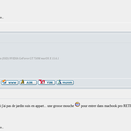
e...
Go (SSD) NVIDIA GeForce GT 750M macOS X 15.6.1
j'ai pas de jardin suis en appart... une grosse mouche
pour entrer dans macbook pro RET
e...