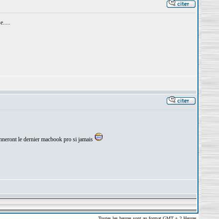
.....
 donneront le dernier macbook pro si jamais
Toutes les heures sont au format GMT + 2 Heures