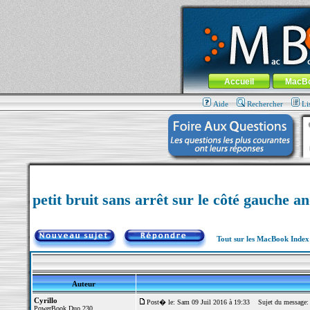
MacBook-fr.com : 100% Apple... 100% nom
Aller au contenu
-
Aller au menu 
Menu général
Accueil
MacB
Aide
Rechercher
Li
petit bruit sans arrêt sur le côté gauche a
Tout sur les MacBook Inde
Auteur
Cyrillo
Post� le: Sam 09 Juil 2016 à 19:33
Sujet du message: pe
PowerBook Duo 230