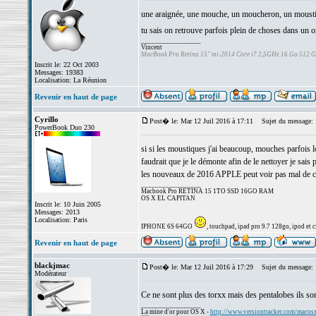
une araignée, une mouche, un moucheron, un moustiq
tu sais on retrouve parfois plein de choses dans un o
_________________
Vincent
MacBook Pro Retina 15" mi-2014 Core i7 2,5GHz 16 Go 512 
Inscrit le: 22 Oct 2003
Messages: 19383
Localisation: La Réunion
Revenir en haut de page
Cyrillo
Post� le: Mar 12 Juil 2016 à 17:11
Sujet du message:
PowerBook Duo 230
si si les moustiques j'ai beaucoup, mouches parfois l
faudrait que je le démonte afin de le nettoyer je sais
les nouveaux de 2016 APPLE peut voir pas mal de ch
_________________
Macbook Pro RETINA 15 1TO SSD 16GO RAM
OS X EL CAPITAN
Inscrit le: 10 Juin 2005
Messages: 2013
Localisation: Paris
IPHONE 6S 64GO
, touchpad, ipad pro 9.7 128go, ipod et ci
Revenir en haut de page
blackjmac
Post� le: Mar 12 Juil 2016 à 17:29
Sujet du message:
Modérateur
Ce ne sont plus des torxx mais des pentalobes ils son
_________________
La mine d'or pour OS X -
http://www.versiontracker.com/macos