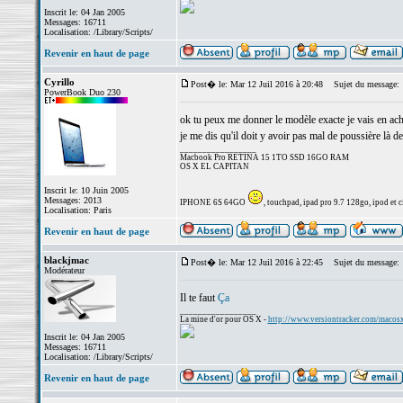
Inscrit le: 04 Jan 2005
Messages: 16711
Localisation: /Library/Scripts/
Revenir en haut de page
Cyrillo
Post� le: Mar 12 Juil 2016 à 20:48
Sujet du message:
PowerBook Duo 230
ok tu peux me donner le modèle exacte je vais en achete
je me dis qu'il doit y avoir pas mal de poussière là d
_________________
Macbook Pro RETINA 15 1TO SSD 16GO RAM
OS X EL CAPITAN
Inscrit le: 10 Juin 2005
Messages: 2013
IPHONE 6S 64GO
, touchpad, ipad pro 9.7 128go, ipod et ci
Localisation: Paris
Revenir en haut de page
blackjmac
Post� le: Mar 12 Juil 2016 à 22:45
Sujet du message:
Modérateur
Il te faut
Ça
_________________
La mine d'or pour OS X -
http://www.versiontracker.com/macos
Inscrit le: 04 Jan 2005
Messages: 16711
Localisation: /Library/Scripts/
Revenir en haut de page