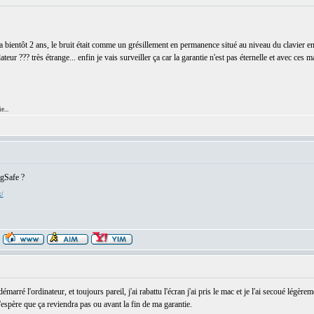
ientôt 2 ans, le bruit était comme un grésillement en permanence situé au niveau du clavier en h
ateur ??? très étrange... enfin je vais surveiller ça car la garantie n'est pas éternelle et avec ces 
e...
agSafe ?
x/
démarré l'ordinateur, et toujours pareil, j'ai rabattu l'écran j'ai pris le mac et je l'ai secoué légère
 j'espère que ça reviendra pas ou avant la fin de ma garantie.