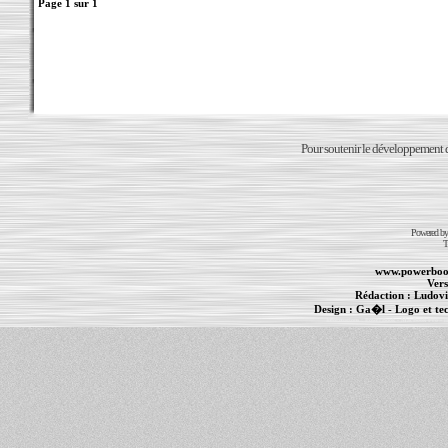
Page
1
sur
1
Pour soutenir le développement du
Powered b
T
www.powerboo
Vers
Rédaction :
Ludovi
Design :
Ga�l
- Logo et te
Informations :
PowerBook
-
MacBook Pro
-
i