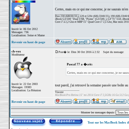
Certes, mais en ce qui me concerne, je ne saurais m'en p
_________________
Duo 230 (68030/33,), 520 et 520c (68LC040/25), 190 (68LC040/66/
iBook G3/500 "Dual USB, "Pismo" (G3/500, ), G4"Ti"/550, iBook
Core i7 à 2,2 Ghz et MBP 15" Quad Core i7 2,5 Ghz, Mac mini 201
Inscrit le: 06 Oct 2012
Messages: 736
Localisation: Seine et Marne
Revenir en haut de page
ch-vox
Post� le: Dim 30 Oct 2016 à 2:32
Sujet du message:
Modérateur
Pascal 77 a �crit:
Certes, mais en ce qui me concerne, je ne saura
Inscrit le: 22 Oct 2003
tout pareil, j'ai retrouvé la semaine passée une boîte au 
Messages: 19383
_________________
Localisation: La Réunion
Vincent
MacBook Pro Retina 15" mi-2014 Core i7 2,5GHz 16 Go 512 Go
Revenir en haut de page
Montrer les messages depuis:
Tout sur les MacBook Index 