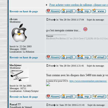
Pour acheter votre cordon de rallonge, cliquez sur c
Revenir en haut de page
ch-vox
Post� le: Ven 28 Oct 2016 à 17:04
Sujet du message:
Modérateur
ça c'est mesquin comme truc...
_________________
Vincent
MacBook Pro Retina 15" mi-2014 Core i7 2,5GHz 16 Go 512 Go
Inscrit le: 22 Oct 2003
Messages: 19383
Localisation: La Réunion
Revenir en haut de page
blackjmac
Post� le: Ven 28 Oct 2016 à 21:41
Sujet du message:
Modérateur
Tout comme avec les disques durs 5400 trm mais je vous
_________________
La mine d'or pour OS X -
http://www.versiontracker.com/macosx/
Inscrit le: 04 Jan 2005
Messages: 16711
Localisation: /Library/Scripts/
Revenir en haut de page
Pascal 77
Post� le: Sam 29 Oct 2016 à 11:41
Sujet du message:
PowerBook de Vermeil