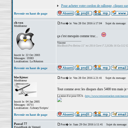
Pour acheter votre cordon de rallonge, cliquez sur
Revenir en haut de page
ch-vox
Post� le: Ven 28 Oct 2016 à 17:04
Sujet du message:
Modérateur
ça c'est mesquin comme truc...
_________________
Vincent
MacBook Pro Retina 15" mi-2014 Core i7 2,5GHz 16 Go 512 
Inscrit le: 22 Oct 2003
Messages: 19383
Localisation: La Réunion
Revenir en haut de page
blackjmac
Post� le: Ven 28 Oct 2016 à 21:41
Sujet du message:
Modérateur
Tout comme avec les disques durs 5400 trm mais je vo
_________________
La mine d'or pour OS X -
http://www.versiontracker.com/macos
Inscrit le: 04 Jan 2005
Messages: 16711
Localisation: /Library/Scripts/
Revenir en haut de page
Pascal 77
Post� le: Sam 29 Oct 2016 à 11:41
Sujet du message:
PowerBook de Vermeil