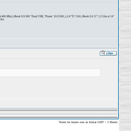
 à 466 Mhz), iBook G3/500 "Dual USB, "Pismo" (G3/500, ), G4"Ti"/550, iBook G4 12" 1,2 Ghz et 14"
Ghz.
Toutes les heures sont au format GMT + 2 Heures