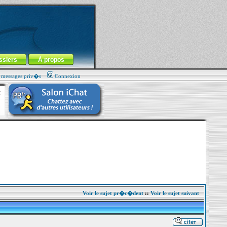
ssiers
À propos
s messages priv�s
Connexion
Voir le sujet pr�c�dent
::
Voir le sujet suivant