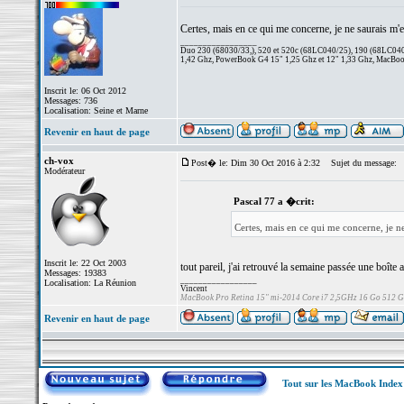
Certes, mais en ce qui me concerne, je ne saurais m'en
_________________
Duo 230 (68030/33,), 520 et 520c (68LC040/25), 190 (68LC040/
1,42 Ghz, PowerBook G4 15" 1,25 Ghz et 12" 1,33 Ghz, MacBook
Inscrit le: 06 Oct 2012
Messages: 736
Localisation: Seine et Marne
Revenir en haut de page
ch-vox
Post� le: Dim 30 Oct 2016 à 2:32
Sujet du message:
Modérateur
Pascal 77 a �crit:
Certes, mais en ce qui me concerne, je ne
Inscrit le: 22 Oct 2003
tout pareil, j'ai retrouvé la semaine passée une boîte a
Messages: 19383
_________________
Localisation: La Réunion
Vincent
MacBook Pro Retina 15" mi-2014 Core i7 2,5GHz 16 Go 512 
Revenir en haut de page
Tout sur les MacBook Inde