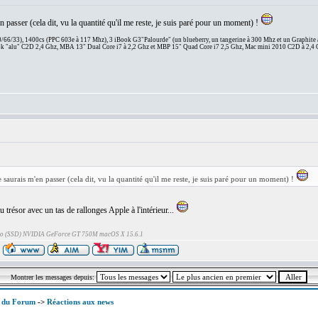
 passer (cela dit, vu la quantité qu'il me reste, je suis paré pour un moment) !
66/33), 1400cs (PPC 603e à 117 Mhz), 3 iBook G3"Palourde" (un blueberry, un tangerine à 300 Mhz et un Graphite
 "alu" C2D 2,4 Ghz, MBA 13" Dual Core i7 à 2,2 Ghz et MBP 15" Quad Core i7 2,5 Ghz, Mac mini 2010 C2D à 2,4 
 saurais m'en passer (cela dit, vu la quantité qu'il me reste, je suis paré pour un moment) !
u trésor avec un tas de rallonges Apple à l'intérieur...
Go (SSD) NVIDIA GeForce GT 750M macOS X 15.6.1
Montrer les messages depuis:
x du Forum
->
Réactions aux news