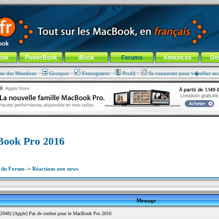
ade !
général
-
Aller au menu de la rubrique
ook
PowerBook
iBook
Forums
Annonces
Do
ste des Membres
Groupes
S'enregistrer
Profil
Se connecter pour v�rifier se
cBook Pro 2016
x du Forum
->
Réactions aux news
Message
2048) [Apple] Pas de cordon pour le MacBook Pro 2016