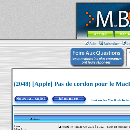
MacBook-fr.com : 100% Apple... 100% nom
Aller au contenu
-
Aller au menu 
Menu général
Accueil
MacB
Aide
Rechercher
Li
(2048) [Apple] Pas de cordon pour le Ma
Tout sur les MacBook Inde
Auteur
Lisa
Post� le: Ven 28 Oct 2016 à 11:22
Sujet du message: (
Miss Actu