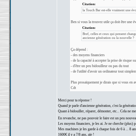
Citation:
la Touch Bar est-elle vraiment une évol
Ben si vous la trouvez utile ça doit être une é
Citation:
Bref, celles et ceux qui pensent chan
ancienne génération ou la nouvelle ?
Ça dépend :
- des moyens financiers
- de la capacité à accepter la prise de risque 
- d'être un peu bidouilleur ou pas du tout
- de l'utilité d'avoir un ordinateur tout simple
Plus prosaïquement je dirais que si vous en av
Cdt
Merci pour ta réponse !
Quand je parle d'ancienne génération, c'est la génératio
Quant à bidouiller, réparer, démonter, etc... Cela ne m
En revanche, ne pas pouvoir le faire est un peu nouve
Les moyens financiers, je les ai. Je ne cherche (plus) p
Mes machines je les garde à chaque fois de 6 à ... 8 a
1600€ il y a 7/8 ans, aïe !