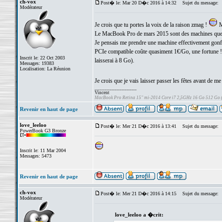
ch-vox
Post� le: Mar 20 D�c 2016 à 14:32
Sujet du message:
Modérateur
Je crois que tu portes la voix de la raison zmag !
M
Le MacBook Pro de mars 2015 sont des machines que l'
Je pensais me prendre une machine effectivement gonf
PCIe compatible coûte quasiment 1€/Go, une fortune 
Inscrit le: 22 Oct 2003
laisserai à 8 Go).
Messages: 19383
Localisation: La Réunion
Je crois que je vais laisser passer les fêtes avant de me
_________________
Vincent
MacBook Pro Retina 15" mi-2014 Core i7 2,5GHz 16 Go 512 Go
Revenir en haut de page
love_leeloo
Post� le: Mer 21 D�c 2016 à 13:41
Sujet du message:
PowerBook G3 Bronze
Inscrit le: 11 Mar 2004
Messages: 5473
Revenir en haut de page
ch-vox
Post� le: Mer 21 D�c 2016 à 14:15
Sujet du message:
Modérateur
love_leeloo a �crit: