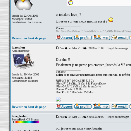
et toi alors love_ ?
Inscrit le: 22 Oct 2003
Messages: 19383
tu restes sur ton vieux machin aussi ?
Localisation: La Réunion
_________________
Vincent
MacBook Pro Retina 15" mi-2014 Core i7 2,5GHz 16 Go 512 Go
Revenir en haut de page
lpascalon
Post� le: Mer 21 D�c 2016 à 19:06
Sujet du message:
Administrateur
Dur dur !!
Finalement je ne pense pas craquer, j'attends la V2 co
_________________
Ludovic
Inscrit le: 30 Nov 2002
Evitez de m'envoyer des messages perso sur le forum. Je préfère 
Messages: 31868
Localisation: Toulouse
MBP M1 16", 16 Go, SSD 512 Go
iMac 27" 2,9 GHz, 16 Go, 3 To FusionDrive
iMac G4 24" 1,6 Ghz, 1 Go, SuperDrive
iPhone 12 mini 128 Go
iPad Pro 11", iPad mini Cellular...
Revenir en haut de page
love_leeloo
Post� le: Mer 21 D�c 2016 à 21:06
Sujet du message:
PowerBook G3 Bronze
oui je reste sur mon vieux bouzin