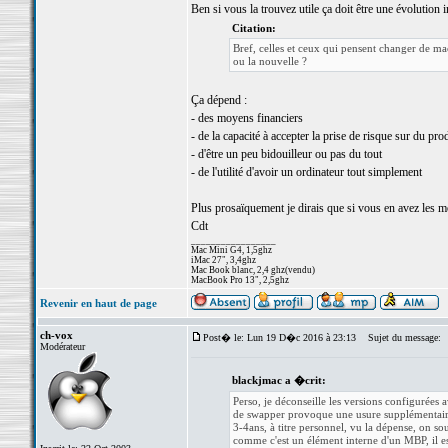
Ben si vous la trouvez utile ça doit être une évolution 
Citation:
Bref, celles et ceux qui pensent changer de m
ou la nouvelle ?
Ça dépend :
- des moyens financiers
- de la capacité à accepter la prise de risque sur du pro
- d'être un peu bidouilleur ou pas du tout
- de l'utilité d'avoir un ordinateur tout simplement
Plus prosaïquement je dirais que si vous en avez les mo
Cdt
_________________
Mac Mini G4, 1,5ghz
iMac 27", 3,4ghz
Mac Book blanc, 2,4 ghz(vendu)
MacBook Pro 13", 2,5ghz
Revenir en haut de page
ch-vox
Post� le: Lun 19 D�c 2016 à 23:13
Sujet du message:
Modérateur
blackjmac a �crit:
Perso, je déconseille les versions configurées
de swapper provoque une usure supplémentaire 
3-4ans, à titre personnel, vu la dépense, on 
comme c'est un élément interne d'un MBP, il est