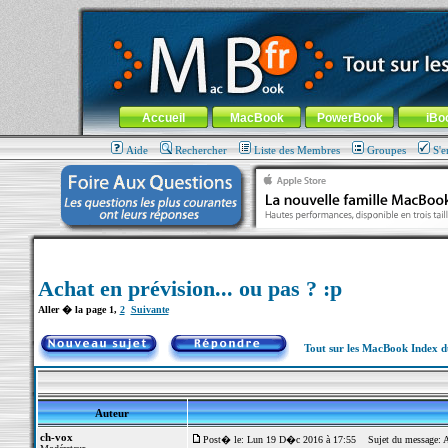
MacBook-fr.com : 100% Apple... 100% nomade !
Aller au contenu
-
Aller au menu général
-
Aller au menu de la
Menu général
Accueil
MacBook
PowerBook
iBo
Aide
Rechercher
Liste des Membres
Groupes
S'e
Achat en prévision... ou pas ? :p
Aller � la page
1
,
2
Suivante
Tout sur les MacBook Index 
Auteur
ch-vox
Post� le: Lun 19 D�c 2016 à 17:55
Sujet du message: Ach