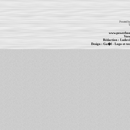
Powered b
T
www.powerboo
Vers
Rédaction :
Ludovi
Design :
Ga�l
- Logo et te
Informations :
PowerBook
-
MacBook Pro
-
i