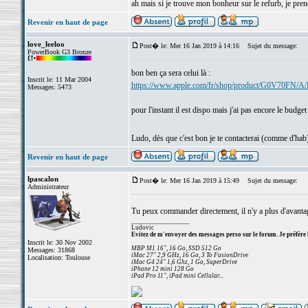
ah mais si je trouve mon bonheur sur le refurb, je pren
Revenir en haut de page
love_leeloo
Post� le: Mer 16 Jan 2019 à 14:16
Sujet du message:
PowerBook G3 Bronze
bon ben ça sera celui là :
Inscrit le: 11 Mar 2004
https://www.apple.com/fr/shop/product/G0V70FN/A/
Messages: 5473
pour l'instant il est dispo mais j'ai pas encore le bud
Ludo, dès que c'est bon je te contacterai (comme d'hab
Revenir en haut de page
lpascalon
Post� le: Mer 16 Jan 2019 à 15:49
Sujet du message:
Administrateur
Tu peux commander directement, il n'y a plus d'avant
_________________
Ludovic
Evitez de m'envoyer des messages perso sur le forum. Je préfère 
Inscrit le: 30 Nov 2002
MBP M1 16", 16 Go, SSD 512 Go
Messages: 31868
iMac 27" 2,9 GHz, 16 Go, 3 To FusionDrive
Localisation: Toulouse
iMac G4 24" 1,6 Ghz, 1 Go, SuperDrive
iPhone 12 mini 128 Go
iPad Pro 11", iPad mini Cellular...