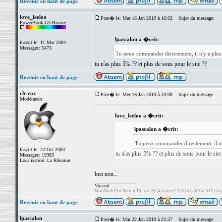
Revenir en haut de page
love_leeloo
Post� le: Mer 16 Jan 2019 à 16:02
Sujet du message:
PowerBook G3 Bronze
lpascalon a �crit:
Inscrit le: 11 Mar 2004
Messages: 5473
Tu peux commander directement, il n'y a plus
tu n'as plus 5% ?? et plus de sous pour le site ??
Revenir en haut de page
ch-vox
Post� le: Mer 16 Jan 2019 à 20:09
Sujet du message:
Modérateur
love_leeloo a �crit:
lpascalon a �crit:
Tu peux commander directement, il n'
Inscrit le: 22 Oct 2003
tu n'as plus 5% ?? et plus de sous pour le site
Messages: 19383
Localisation: La Réunion
ben non...
_________________
Vincent
MacBook Pro Retina 15" mi-2014 Core i7 2,5GHz 16 Go 512 Go
Revenir en haut de page
lpascalon
Post� le: Mar 22 Jan 2019 à 22:37
Sujet du message: