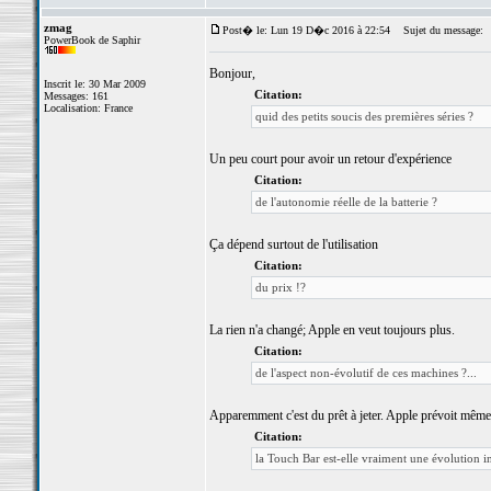
zmag
Post� le: Lun 19 D�c 2016 à 22:54
Sujet du message:
PowerBook de Saphir
Bonjour,
Inscrit le: 30 Mar 2009
Citation:
Messages: 161
Localisation: France
quid des petits soucis des premières séries ?
Un peu court pour avoir un retour d'expérience
Citation:
de l'autonomie réelle de la batterie ?
Ça dépend surtout de l'utilisation
Citation:
du prix !?
La rien n'a changé; Apple en veut toujours plus.
Citation:
de l'aspect non-évolutif de ces machines ?...
Apparemment c'est du prêt à jeter. Apple prévoit même d
Citation:
la Touch Bar est-elle vraiment une évolution int