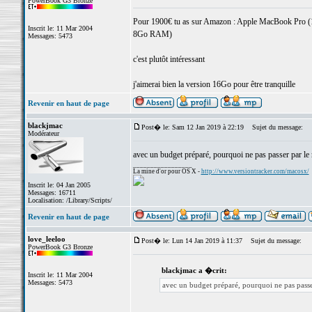
PowerBook G3 Bronze
Pour 1900€ tu as sur Amazon : Apple MacBook Pro (1
Inscrit le: 11 Mar 2004
8Go RAM)
Messages: 5473
c'est plutôt intéressant
j'aimerai bien la version 16Go pour être tranquille
Revenir en haut de page
blackjmac
Post� le: Sam 12 Jan 2019 à 22:19
Sujet du message:
Modérateur
avec un budget préparé, pourquoi ne pas passer par le 
_________________
La mine d'or pour OS X -
http://www.versiontracker.com/macosx/
Inscrit le: 04 Jan 2005
Messages: 16711
Localisation: /Library/Scripts/
Revenir en haut de page
love_leeloo
Post� le: Lun 14 Jan 2019 à 11:37
Sujet du message:
PowerBook G3 Bronze
blackjmac a �crit:
Inscrit le: 11 Mar 2004
Messages: 5473
avec un budget préparé, pourquoi ne pas passe