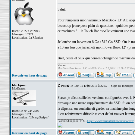
Modérateur
Salut,
Pour remplacer mon valeureux MacBook 13" Alu acqui
beaucoup je me pose plein de questions : quid des petits
ce machines ?... la Touch Bar est-elle vraiment une évol
Inscrit le: 22 Oct 2003
Messages: 19383
Localisation: La Réunion
Je louche sur la version 8 Go / 512 Go SSD. On le tr
a 13 ans lorsque j'ai acheté mon PowerBook 12" (prem
Bref, celles et ceux qui pensent changer de machine da
_________________
Vincent
MacBook Pro Retina 15" mi-2014 Core i7 2,5GHz 16 Go 512 Go
Revenir en haut de page
blackjmac
Post� le: Lun 19 D�c 2016 à 22:52
Sujet du message:
Modérateur
Perso, je déconseille les versions configurées avec la
provoque une usure supplémentaire du SSD. Si on achète
la dépense, on souhaiterait garder sa machine plus l
Inscrit le: 04 Jan 2005
il est relativement difficile et cher de lui trouver le rem
Messages: 16711
Localisation: /Library/Scripts/
_________________
La mine d'or pour OS X -
http://www.versiontracker.com/macosx/
Revenir en haut de page