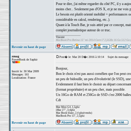
Pour te dire, j'ai même regarder du côté PC, il y a a
moins cher... Seulement pas d'OS X, et je ne me vois 
Le besoin est plutôt orienté mobilité + performances oc
considérable en calcul, rendering, etc..).
Quant à la Touch Bar, je suis attiré par ce concept, mais
complet journalistique autour de ce truc.
_________________
Vincent
MacBook Pro Retina 15" mi-2014 Core i7 2,5GHz 16 Go 512 Go
Revenir en haut de page
zmag
Post� le: Mar 20 D�c 2016 à 10:14
Sujet du message:
PowerBook de Saphir
Bonjour,
Inscrit le: 30 Mar 2009
Bon le choix n'est pas aussi cornélien que l'on peut croi
Messages: 161
Localisation: France
un peu de bidouille, un peu d'évolutivité (le SSD), un
Evidemment il faut bien le choisir au départ concernan
(format propriétaire) et un peu cher, mais possible.
Un 16Go de RAM et 256Go de SSD c'est 2000 balles j
Cdt
_________________
Mac Mini G4, 1,5ghz
iMac 27", 3,4ghz
Mac Book blanc, 2,4 ghz(vendu)
MacBook Pro 13", 2,5ghz
Revenir en haut de page