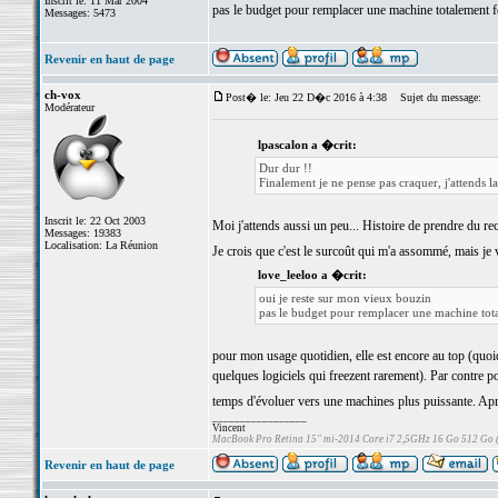
Inscrit le: 11 Mar 2004
pas le budget pour remplacer une machine totalement 
Messages: 5473
Revenir en haut de page
ch-vox
Post� le: Jeu 22 D�c 2016 à 4:38
Sujet du message:
Modérateur
lpascalon a �crit:
Dur dur !!
Finalement je ne pense pas craquer, j'attends 
Inscrit le: 22 Oct 2003
Moi j'attends aussi un peu... Histoire de prendre du rec
Messages: 19383
Localisation: La Réunion
Je crois que c'est le surcoût qui m'a assommé, mais je 
love_leeloo a �crit:
oui je reste sur mon vieux bouzin
pas le budget pour remplacer une machine tot
pour mon usage quotidien, elle est encore au top (quoiq
quelques logiciels qui freezent rarement). Par contre 
temps d'évoluer vers une machines plus puissante. Après,
_________________
Vincent
MacBook Pro Retina 15" mi-2014 Core i7 2,5GHz 16 Go 512 Go
Revenir en haut de page