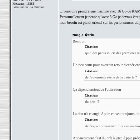
Inscrit le: 22 Oct 2003
Messages: 19383
Localisation: La Réunion
tu veux dire prendre une machine avec 16 Go de RAM ?! a
Personnellement je pense qu'avec 8 Go je devrais être pas
mon besoin est plutôt orienté sur les performances d
zmag a �crit:
Bonjour,
Citation:
quid des petits soucis des premières sé
Un peu court pour avoir un retour d'expérien
Citation:
de l'autonomie réelle de la batterie ?
Ça dépend surtout de l'utilisation
Citation:
du prix !?
La rien n'a changé; Apple en veut toujours plu
Citation:
de l'aspect non-évolutif de ces machine
Apparemment c'est du prêt à jeter. Apple prévo