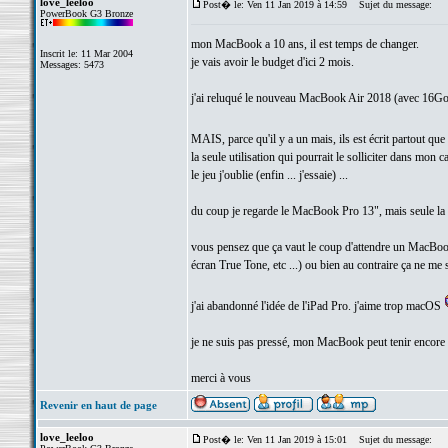
love_leeloo
Post� le: Ven 11 Jan 2019 à 14:59
Sujet du message:
PowerBook G3 Bronze
mon MacBook a 10 ans, il est temps de changer.
Inscrit le: 11 Mar 2004
je vais avoir le budget d'ici 2 mois.
Messages: 5473
j'ai reluqué le nouveau MacBook Air 2018 (avec 16Go 
MAIS, parce qu'il y a un mais, ils est écrit partout q
la seule utilisation qui pourrait le solliciter dans mo
le jeu j'oublie (enfin ... j'essaie) ...
du coup je regarde le MacBook Pro 13", mais seule la 
vous pensez que ça vaut le coup d'attendre un MacBook
écran True Tone, etc ...) ou bien au contraire ça ne me 
j'ai abandonné l'idée de l'iPad Pro. j'aime trop macOS
je ne suis pas pressé, mon MacBook peut tenir encore
merci à vous
Revenir en haut de page
love_leeloo
Post� le: Ven 11 Jan 2019 à 15:01
Sujet du message: