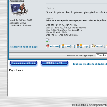
Administrateur
C'est ca...
Quand Apple va bien, Apple n'est plus généreux du tout
_________________
Ludovic
Inscrit le: 30 Nov 2002
Evitez de m'envoyer des messages perso sur le forum. Je préfère 
Messages: 31868
Localisation: Toulouse
MBP M1 16", 16 Go, SSD 512 Go
iMac 27" 2,9 GHz, 16 Go, 3 To FusionDrive
iMac G4 24" 1,6 Ghz, 1 Go, SuperDrive
iPhone 12 mini 128 Go
iPad Pro 11", iPad mini Cellular...
Revenir en haut de page
Montrer les messages depuis:
Tout sur les MacBook Index 
Page
1
sur
2
Pour soutenir le développement du