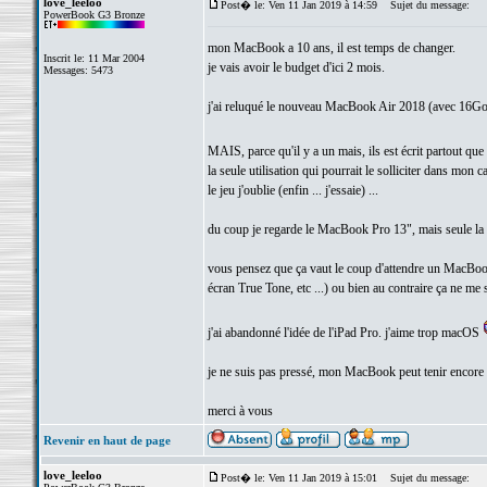
love_leeloo
Post� le: Ven 11 Jan 2019 à 14:59
Sujet du message:
PowerBook G3 Bronze
mon MacBook a 10 ans, il est temps de changer.
Inscrit le: 11 Mar 2004
je vais avoir le budget d'ici 2 mois.
Messages: 5473
j'ai reluqué le nouveau MacBook Air 2018 (avec 16Go 
MAIS, parce qu'il y a un mais, ils est écrit partout q
la seule utilisation qui pourrait le solliciter dans mo
le jeu j'oublie (enfin ... j'essaie) ...
du coup je regarde le MacBook Pro 13", mais seule la 
vous pensez que ça vaut le coup d'attendre un MacBook
écran True Tone, etc ...) ou bien au contraire ça ne me 
j'ai abandonné l'idée de l'iPad Pro. j'aime trop macOS
je ne suis pas pressé, mon MacBook peut tenir encore
merci à vous
Revenir en haut de page
love_leeloo
Post� le: Ven 11 Jan 2019 à 15:01
Sujet du message: