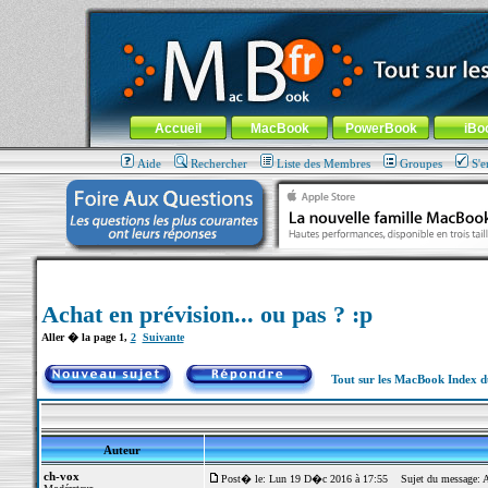
MacBook-fr.com : 100% Apple... 100% nomade !
Aller au contenu
-
Aller au menu général
-
Aller au menu de la
Menu général
Accueil
MacBook
PowerBook
iBo
Aide
Rechercher
Liste des Membres
Groupes
S'e
Achat en prévision... ou pas ? :p
Aller � la page
1
,
2
Suivante
Tout sur les MacBook Index 
Auteur
ch-vox
Post� le: Lun 19 D�c 2016 à 17:55
Sujet du message: Ach