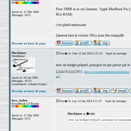
PowerBook G3 Bronze
Pour 1900€ tu as sur Amazon : Apple MacBook Pro (1
Inscrit le: 11 Mar 2004
8Go RAM)
Messages: 5473
c'est plutôt intéressant
j'aimerai bien la version 16Go pour être tranquille
Revenir en haut de page
blackjmac
Post� le: Sam 12 Jan 2019 à 22:19
Sujet du message:
Modérateur
avec un budget préparé, pourquoi ne pas passer par le 
_________________
La mine d'or pour OS X -
http://www.versiontracker.com/macosx/
Inscrit le: 04 Jan 2005
Messages: 16711
Localisation: /Library/Scripts/
Revenir en haut de page
love_leeloo
Post� le: Lun 14 Jan 2019 à 11:37
Sujet du message:
PowerBook G3 Bronze
blackjmac a �crit:
Inscrit le: 11 Mar 2004
Messages: 5473
avec un budget préparé, pourquoi ne pas passe