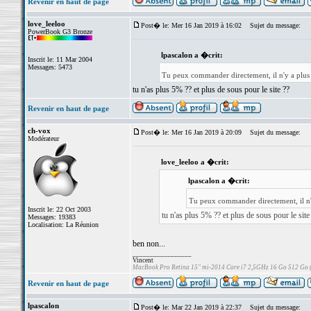
Revenir en haut de page
love_leeloo
Post� le: Mer 16 Jan 2019 à 16:02
Sujet du message:
PowerBook G3 Bronze
lpascalon a �crit:
Inscrit le: 11 Mar 2004
Messages: 5473
Tu peux commander directement, il n'y a plus
tu n'as plus 5% ?? et plus de sous pour le site ??
Revenir en haut de page
ch-vox
Post� le: Mer 16 Jan 2019 à 20:09
Sujet du message:
Modérateur
love_leeloo a �crit:
lpascalon a �crit:
Tu peux commander directement, il n'
Inscrit le: 22 Oct 2003
tu n'as plus 5% ?? et plus de sous pour le site
Messages: 19383
Localisation: La Réunion
ben non...
_________________
Vincent
MacBook Pro Retina 15" mi-2014 Core i7 2,5GHz 16 Go 512 Go
Revenir en haut de page
lpascalon
Post� le: Mar 22 Jan 2019 à 22:37
Sujet du message: