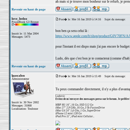
ah mais si je trouve mon bonheur sur le refurb, je pren
Revenir en haut de page
love_leeloo
Post� le: Mer 16 Jan 2019 à 14:16
Sujet du message:
PowerBook G3 Bronze
bon ben ça sera celui là :
Inscrit le: 11 Mar 2004
https://www.apple.com/fr/shop/product/G0V70FN/A/
Messages: 5473
pour l'instant il est dispo mais j'ai pas encore le bud
Ludo, dès que c'est bon je te contacterai (comme d'hab
Revenir en haut de page
lpascalon
Post� le: Mer 16 Jan 2019 à 15:49
Sujet du message:
Administrateur
Tu peux commander directement, il n'y a plus d'avant
_________________
Ludovic
Evitez de m'envoyer des messages perso sur le forum. Je préfère 
Inscrit le: 30 Nov 2002
MBP M1 16", 16 Go, SSD 512 Go
Messages: 31868
iMac 27" 2,9 GHz, 16 Go, 3 To FusionDrive
Localisation: Toulouse
iMac G4 24" 1,6 Ghz, 1 Go, SuperDrive
iPhone 12 mini 128 Go
iPad Pro 11", iPad mini Cellular...