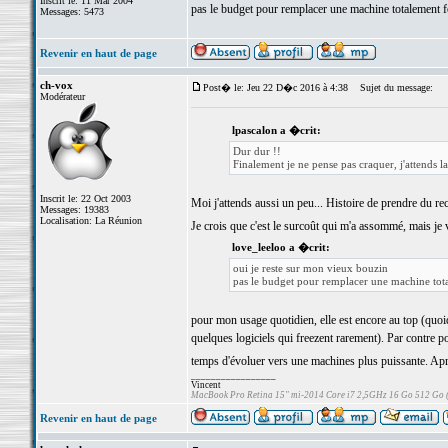
Inscrit le: 11 Mar 2004
pas le budget pour remplacer une machine totalement 
Messages: 5473
Revenir en haut de page
ch-vox
Post� le: Jeu 22 D�c 2016 à 4:38
Sujet du message:
Modérateur
lpascalon a �crit:
Dur dur !!
Finalement je ne pense pas craquer, j'attends 
Inscrit le: 22 Oct 2003
Moi j'attends aussi un peu... Histoire de prendre du rec
Messages: 19383
Localisation: La Réunion
Je crois que c'est le surcoût qui m'a assommé, mais je 
love_leeloo a �crit:
oui je reste sur mon vieux bouzin
pas le budget pour remplacer une machine tot
pour mon usage quotidien, elle est encore au top (quoiq
quelques logiciels qui freezent rarement). Par contre 
temps d'évoluer vers une machines plus puissante. Après,
_________________
Vincent
MacBook Pro Retina 15" mi-2014 Core i7 2,5GHz 16 Go 512 Go
Revenir en haut de page