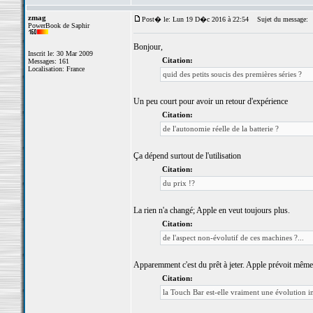
zmag
Post� le: Lun 19 D�c 2016 à 22:54
Sujet du message:
PowerBook de Saphir
Bonjour,
Inscrit le: 30 Mar 2009
Citation:
Messages: 161
Localisation: France
quid des petits soucis des premières séries ?
Un peu court pour avoir un retour d'expérience
Citation:
de l'autonomie réelle de la batterie ?
Ça dépend surtout de l'utilisation
Citation:
du prix !?
La rien n'a changé; Apple en veut toujours plus.
Citation:
de l'aspect non-évolutif de ces machines ?...
Apparemment c'est du prêt à jeter. Apple prévoit même d
Citation:
la Touch Bar est-elle vraiment une évolution int