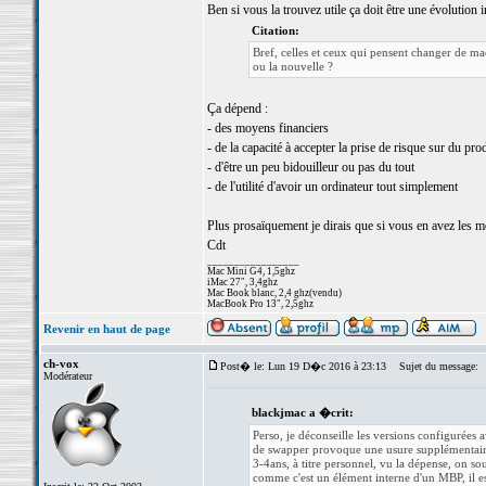
Ben si vous la trouvez utile ça doit être une évolution 
Citation:
Bref, celles et ceux qui pensent changer de m
ou la nouvelle ?
Ça dépend :
- des moyens financiers
- de la capacité à accepter la prise de risque sur du pro
- d'être un peu bidouilleur ou pas du tout
- de l'utilité d'avoir un ordinateur tout simplement
Plus prosaïquement je dirais que si vous en avez les mo
Cdt
_________________
Mac Mini G4, 1,5ghz
iMac 27", 3,4ghz
Mac Book blanc, 2,4 ghz(vendu)
MacBook Pro 13", 2,5ghz
Revenir en haut de page
ch-vox
Post� le: Lun 19 D�c 2016 à 23:13
Sujet du message:
Modérateur
blackjmac a �crit:
Perso, je déconseille les versions configurées
de swapper provoque une usure supplémentaire 
3-4ans, à titre personnel, vu la dépense, on 
comme c'est un élément interne d'un MBP, il est