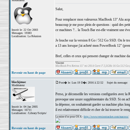
Modérateur
Salut,
Pour remplacer mon valeureux MacBook 13" Alu acqui
beaucoup je me pose plein de questions : quid des petits
ce machines ?... la Touch Bar est-elle vraiment une évol
Inscrit le: 22 Oct 2003
Messages: 19383
Localisation: La Réunion
Je louche sur la version 8 Go / 512 Go SSD. On le tr
a 13 ans lorsque j'ai acheté mon PowerBook 12" (prem
Bref, celles et ceux qui pensent changer de machine da
_________________
Vincent
MacBook Pro Retina 15" mi-2014 Core i7 2,5GHz 16 Go 512 Go
Revenir en haut de page
blackjmac
Post� le: Lun 19 D�c 2016 à 22:52
Sujet du message:
Modérateur
Perso, je déconseille les versions configurées avec la
provoque une usure supplémentaire du SSD. Si on achète
la dépense, on souhaiterait garder sa machine plus l
Inscrit le: 04 Jan 2005
il est relativement difficile et cher de lui trouver le rem
Messages: 16711
Localisation: /Library/Scripts/
_________________
La mine d'or pour OS X -
http://www.versiontracker.com/macosx/
Revenir en haut de page