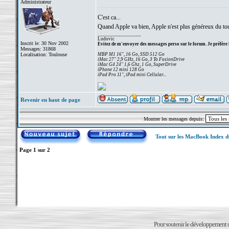
Administrateur
C'est ca...
Quand Apple va bien, Apple n'est plus généreux du tout
_________________
Ludovic
Inscrit le: 30 Nov 2002
Evitez de m'envoyer des messages perso sur le forum. Je préfère 
Messages: 31868
Localisation: Toulouse
MBP M1 16", 16 Go, SSD 512 Go
iMac 27" 2,9 GHz, 16 Go, 3 To FusionDrive
iMac G4 24" 1,6 Ghz, 1 Go, SuperDrive
iPhone 12 mini 128 Go
iPad Pro 11", iPad mini Cellular...
Revenir en haut de page
Montrer les messages depuis:
Tout sur les MacBook Index 
Page
1
sur
2
Pour soutenir le développement du