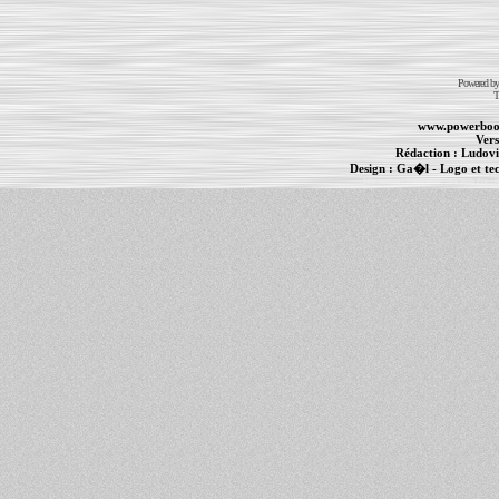
Powered b
T
www.powerboo
Vers
Rédaction :
Ludovi
Design :
Ga�l
- Logo et te
Informations :
PowerBook
-
MacBook Pro
-
i