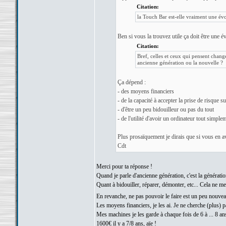
Citation:
la Touch Bar est-elle vraiment une évol
Ben si vous la trouvez utile ça doit être une é
Citation:
Bref, celles et ceux qui pensent chan
ancienne génération ou la nouvelle ?
Ça dépend :
- des moyens financiers
- de la capacité à accepter la prise de risque 
- d'être un peu bidouilleur ou pas du tout
- de l'utilité d'avoir un ordinateur tout simple
Plus prosaïquement je dirais que si vous en av
Cdt
Merci pour ta réponse !
Quand je parle d'ancienne génération, c'est la génératio
Quant à bidouiller, réparer, démonter, etc... Cela ne m
En revanche, ne pas pouvoir le faire est un peu nouve
Les moyens financiers, je les ai. Je ne cherche (plus) p
Mes machines je les garde à chaque fois de 6 à ... 8 a
1600€ il y a 7/8 ans, aïe !