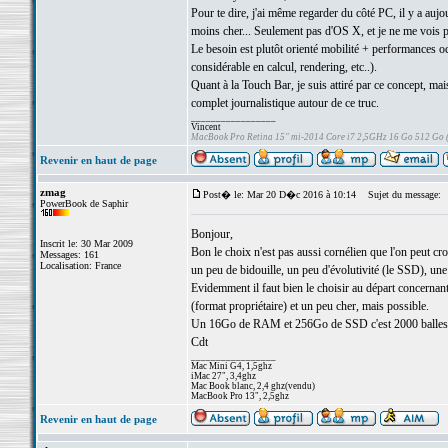
Pour te dire, j'ai même regarder du côté PC, il y a a
moins cher... Seulement pas d'OS X, et je ne me vois 
Le besoin est plutôt orienté mobilité + performances oc
considérable en calcul, rendering, etc..).
Quant à la Touch Bar, je suis attiré par ce concept, mais
complet journalistique autour de ce truc.
_________________
Vincent
MacBook Pro Retina 15" mi-2014 Core i7 2,5GHz 16 Go 512 Go
Revenir en haut de page
zmag
Post� le: Mar 20 D�c 2016 à 10:14
Sujet du message:
PowerBook de Saphir
Bonjour,
Inscrit le: 30 Mar 2009
Bon le choix n'est pas aussi cornélien que l'on peut croi
Messages: 161
Localisation: France
un peu de bidouille, un peu d'évolutivité (le SSD), un
Evidemment il faut bien le choisir au départ concernan
(format propriétaire) et un peu cher, mais possible.
Un 16Go de RAM et 256Go de SSD c'est 2000 balles j
Cdt
_________________
Mac Mini G4, 1,5ghz
iMac 27", 3,4ghz
Mac Book blanc, 2,4 ghz(vendu)
MacBook Pro 13", 2,5ghz
Revenir en haut de page