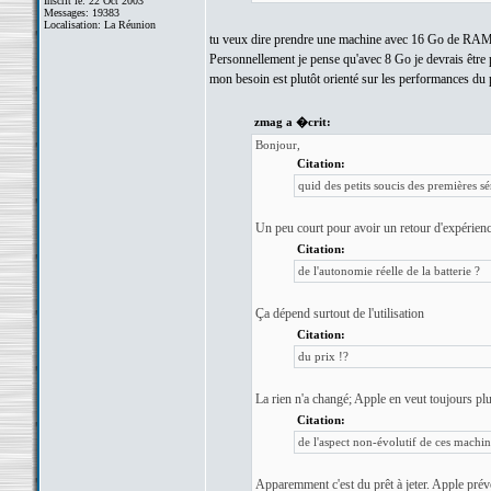
Inscrit le: 22 Oct 2003
Messages: 19383
Localisation: La Réunion
tu veux dire prendre une machine avec 16 Go de RAM ?! a
Personnellement je pense qu'avec 8 Go je devrais être pas
mon besoin est plutôt orienté sur les performances d
zmag a �crit:
Bonjour,
Citation:
quid des petits soucis des premières sé
Un peu court pour avoir un retour d'expérien
Citation:
de l'autonomie réelle de la batterie ?
Ça dépend surtout de l'utilisation
Citation:
du prix !?
La rien n'a changé; Apple en veut toujours plu
Citation:
de l'aspect non-évolutif de ces machine
Apparemment c'est du prêt à jeter. Apple prévo