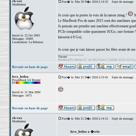
ch-vox
Post� le: Mar 20 D�c 2016 à 14:32
Sujet du message:
Modérateur
Je crois que tu portes la voix de la raison zmag !
M
Le MacBook Pro de mars 2015 sont des machines que l'
Je pensais me prendre une machine effectivement gonf
PCIe compatible coûte quasiment 1€/Go, une fortune 
Inscrit le: 22 Oct 2003
laisserai à 8 Go).
Messages: 19383
Localisation: La Réunion
Je crois que je vais laisser passer les fêtes avant de me
_________________
Vincent
MacBook Pro Retina 15" mi-2014 Core i7 2,5GHz 16 Go 512 Go
Revenir en haut de page
love_leeloo
Post� le: Mer 21 D�c 2016 à 13:41
Sujet du message:
PowerBook G3 Bronze
Inscrit le: 11 Mar 2004
Messages: 5473
Revenir en haut de page
ch-vox
Post� le: Mer 21 D�c 2016 à 14:15
Sujet du message:
Modérateur
love_leeloo a �crit: