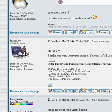
et toi alors love_ ?
Inscrit le: 22 Oct 2003
Messages: 19383
tu restes sur ton vieux machin aussi ?
Localisation: La Réunion
_________________
Vincent
MacBook Pro Retina 15" mi-2014 Core i7 2,5GHz 16 Go 512 Go
Revenir en haut de page
lpascalon
Post� le: Mer 21 D�c 2016 à 19:06
Sujet du message:
Administrateur
Dur dur !!
Finalement je ne pense pas craquer, j'attends la V2 co
_________________
Ludovic
Inscrit le: 30 Nov 2002
Evitez de m'envoyer des messages perso sur le forum. Je préfère 
Messages: 31868
Localisation: Toulouse
MBP M1 16", 16 Go, SSD 512 Go
iMac 27" 2,9 GHz, 16 Go, 3 To FusionDrive
iMac G4 24" 1,6 Ghz, 1 Go, SuperDrive
iPhone 12 mini 128 Go
iPad Pro 11", iPad mini Cellular...
Revenir en haut de page
love_leeloo
Post� le: Mer 21 D�c 2016 à 21:06
Sujet du message:
PowerBook G3 Bronze
oui je reste sur mon vieux bouzin