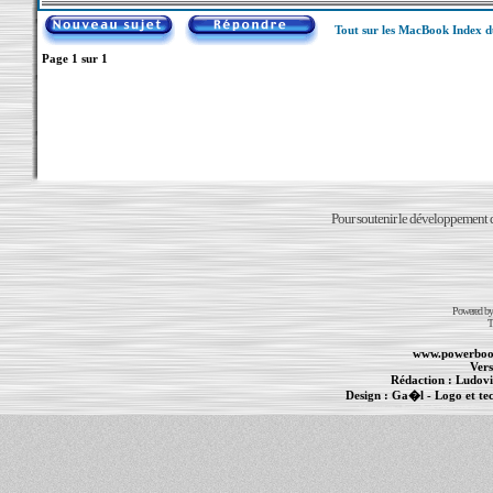
Tout sur les MacBook Index 
Page
1
sur
1
Pour soutenir le développement du
Powered b
T
www.powerboo
Vers
Rédaction :
Ludovi
Design :
Ga�l
- Logo et te
Informations :
PowerBook
-
MacBook Pro
-
i