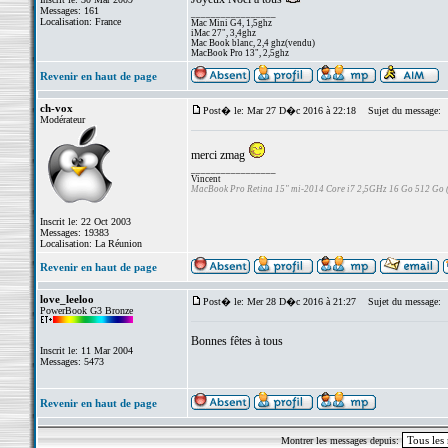
Messages: 161
_________________
Localisation: France
Mac Mini G4, 1,5ghz
iMac 27", 3,4ghz
Mac Book blanc, 2,4 ghz(vendu)
MacBook Pro 13", 2,5ghz
Revenir en haut de page
ch-vox
Post� le: Mar 27 D�c 2016 à 22:18
Sujet du message:
Modérateur
merci zmag
_________________
Vincent
MacBook Pro Retina 15" mi-2014 Core i7 2,5GHz 16 Go 512 Go
Inscrit le: 22 Oct 2003
Messages: 19383
Localisation: La Réunion
Revenir en haut de page
love_leeloo
Post� le: Mer 28 D�c 2016 à 21:27
Sujet du message:
PowerBook G3 Bronze
Bonnes fêtes à tous
Inscrit le: 11 Mar 2004
Messages: 5473
Revenir en haut de page
Montrer les messages depuis: