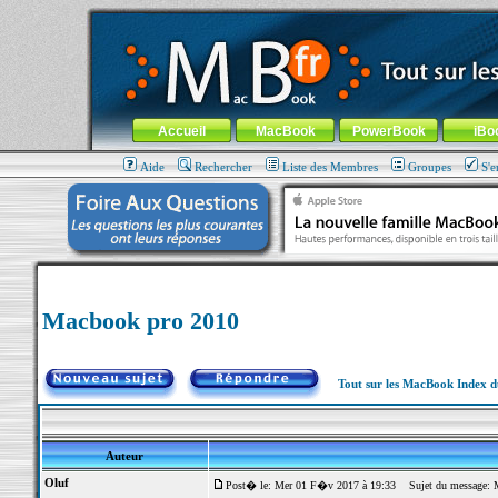
MacBook-fr.com : 100% Apple... 100% nomade !
Aller au contenu
-
Aller au menu général
-
Aller au menu de la
Menu général
Accueil
MacBook
PowerBook
iBo
Aide
Rechercher
Liste des Membres
Groupes
S'e
Macbook pro 2010
Tout sur les MacBook Index 
Auteur
Oluf
Post� le: Mer 01 F�v 2017 à 19:33
Sujet du message: 