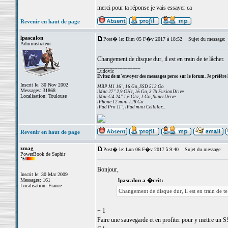
merci pour ta réponse je vais essayer ca
Revenir en haut de page
lpascalon
Post� le: Dim 05 F�v 2017 à 18:52
Sujet du message:
Administrateur
Changement de disque dur, il est en train de te lâcher.
_________________
Ludovic
Evitez de m'envoyer des messages perso sur le forum. Je préfère 
Inscrit le: 30 Nov 2002
MBP M1 16", 16 Go, SSD 512 Go
Messages: 31868
iMac 27" 2,9 GHz, 16 Go, 3 To FusionDrive
Localisation: Toulouse
iMac G4 24" 1,6 Ghz, 1 Go, SuperDrive
iPhone 12 mini 128 Go
iPad Pro 11", iPad mini Cellular...
Revenir en haut de page
zmag
Post� le: Lun 06 F�v 2017 à 9:40
Sujet du message:
PowerBook de Saphir
Bonjour,
Inscrit le: 30 Mar 2009
Messages: 161
lpascalon a �crit:
Localisation: France
Changement de disque dur, il est en train de te
+ 1
Faire une sauvegarde et en profiter pour y mettre un 