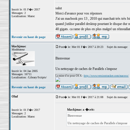
salut
Inscrit le: 01 F�v 2017
Messages: 2
Merci d'avance pour vos réponses
Localisation: Maroc
J'ai un macbook pro 13 , 2010 qui marchait très très bie
quand j'utilise parallel desktop pourtant le disque dur n'
40 gigats. ca rame de plus en plus malgré un réinstall
Revenir en haut de page
blackjmac
Post� le: Mer 01 F�v 2017 à 20:23
Sujet du message:
Modérateur
Bienvenue
Un nettoyage de caches de Parallels s'impose
Inscrit le: 04 Jan 2005
_________________
Messages: 16711
La mine d'or pour OS X -
http://www.versiontracker.com/macosx/
Localisation: /Library/Scripts/
Revenir en haut de page
Oluf
Post� le: Mer 01 F�v 2017 à 21:08
Sujet du message:
blackjmac a �crit:
Inscrit le: 01 F�v 2017
Messages: 2
Bienvenue
Localisation: Maroc
Un nettoyage de caches de Parallels s'impose