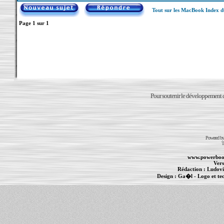
Tout sur les MacBook Index 
Page
1
sur
1
Pour soutenir le développement du
Powered b
T
www.powerboo
Vers
Rédaction :
Ludovi
Design :
Ga�l
- Logo et te
Informations :
PowerBook
-
MacBook Pro
-
i