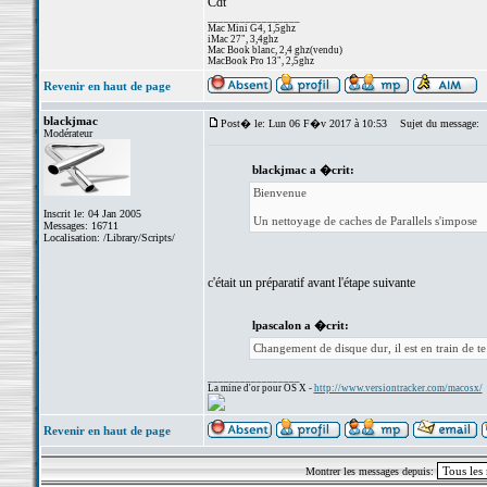
Cdt
_________________
Mac Mini G4, 1,5ghz
iMac 27", 3,4ghz
Mac Book blanc, 2,4 ghz(vendu)
MacBook Pro 13", 2,5ghz
Revenir en haut de page
blackjmac
Post� le: Lun 06 F�v 2017 à 10:53
Sujet du message:
Modérateur
blackjmac a �crit:
Bienvenue
Inscrit le: 04 Jan 2005
Un nettoyage de caches de Parallels s'impose
Messages: 16711
Localisation: /Library/Scripts/
c'était un préparatif avant l'étape suivante
lpascalon a �crit:
Changement de disque dur, il est en train de te
_________________
La mine d'or pour OS X -
http://www.versiontracker.com/macosx/
Revenir en haut de page
Montrer les messages depuis: